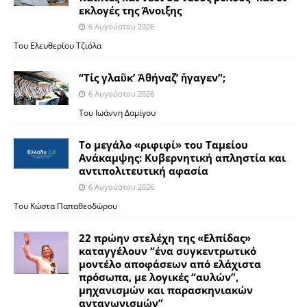
εκλογές της Άνοιξης
6 Αυγούστου 2026
Του Ελευθερίου Τζιόλα
“Τίς γλαῦκ’ Ἀθήναζ’ ἤγαγεν”;
6 Αυγούστου 2026
Του Ιωάννη Δαμίγου
Το μεγάλο «ριφιφί» του Ταμείου
Ανάκαμψης: Κυβερνητική απληστία και
αντιπολιτευτική αφασία
6 Αυγούστου 2026
Του Κώστα Παπαθεοδώρου
22 πρώην στελέχη της «Ελπίδας»
καταγγέλουν “ένα συγκεντρωτικό
μοντέλο αποφάσεων από ελάχιστα
πρόσωπα, με λογικές “αυλών”,
μηχανισμών και παρασκηνιακών
ανταγωνισμών”