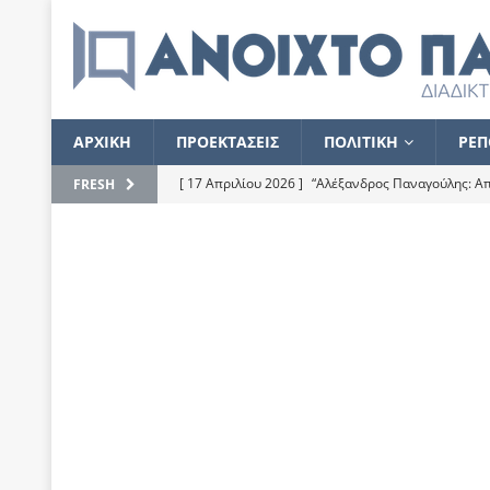
ΑΡΧΙΚΗ
ΠΡΟΕΚΤΑΣΕΙΣ
ΠΟΛΙΤΙΚΗ
ΡΕΠ
[ 17 Απριλίου 2026 ]
“Αλέξανδρος Παναγούλης: Απε
FRESH
του
ΕΠΙΛΟΓΕΣ
[ 17 Φεβρουαρίου 2026 ]
Απορίες και η απορία γι
[ 7 Νοεμβρίου 2022 ]
Kυρ. Μητσοτάκης: “Ουδέποτε
χειρίζεται το λογισμικό Predator”
ΡΕΠΟΡΤΑΖ
[ 21 Ιουλίου 2021 ]
Το Ανοιχτό Παράθυρο ευχαρισ
[ 15 Σεπτεμβρίου 2020 ]
Το εκκρεμές της οικονομ
[ 14 Ιουλίου 2020 ]
Κ. Καραμανλής: Κασσάνδρα
[ 4 Ιουλίου 2020 ]
Το σκληρό φθινόπωρο και το δ