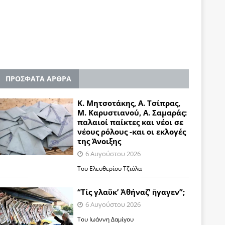
ΠΡΟΣΦΑΤΑ ΑΡΘΡΑ
Κ. Μητσοτάκης, Α. Τσίπρας,
Μ. Καρυστιανού, Α. Σαμαράς:
παλαιοί παίκτες και νέοι σε
νέους ρόλους -και οι εκλογές
της Άνοιξης
6 Αυγούστου 2026
Του Ελευθερίου Τζιόλα
“Τίς γλαῦκ’ Ἀθήναζ’ ἤγαγεν”;
6 Αυγούστου 2026
Του Ιωάννη Δαμίγου