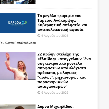
Το μεγάλο «ριφιφί» του
Ταμείου Ανάκαμψης:
Κυβερνητική απληστία και
αντιπολιτευτική αφασία
6 Αυγούστου 2026
Του Κώστα Παπαθεοδώρου
22 πρώην στελέχη της
«Ελπίδας» καταγγέλουν “ένα
συγκεντρωτικό μοντέλο
αποφάσεων από ελάχιστα
πρόσωπα, με λογικές
“αυλών”, μηχανισμών και
παρασκηνιακών
ανταγωνισμών”
6 Αυγούστου 2026
Δόμνα Μιχαηλίδου: