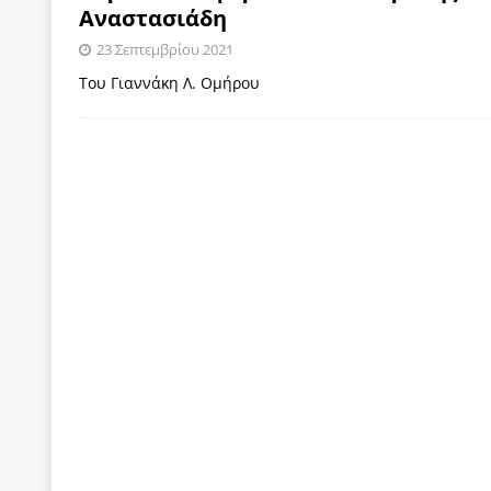
Αναστασιάδη
ΠΑΡΕΜΒΑΣΕΙΣ
23 Σεπτεμβρίου 2021
[ 4 Αυγούστου 2026 ]
Εφημερίδα «Εστία»: Όταν η 
Του Γιαννάκη Λ. Ομήρου
[ 4 Αυγούστου 2026 ]
Η συμφωνία πυρηνικής συν
[ 4 Αυγούστου 2026 ]
Τα γεγονότα της Τηλλυρίας 
[ 4 Αυγούστου 2026 ]
Tηλεοπτικοί “Mega-Fiers”…
[ 4 Αυγούστου 2026 ]
Κώστας Τσουκαλάς: Αντιπολ
[ 4 Αυγούστου 2026 ]
Ο Ιωάννης Μεταξάς και η 4
δικτάτορας
ΕΠΙΛΟΓΕΣ