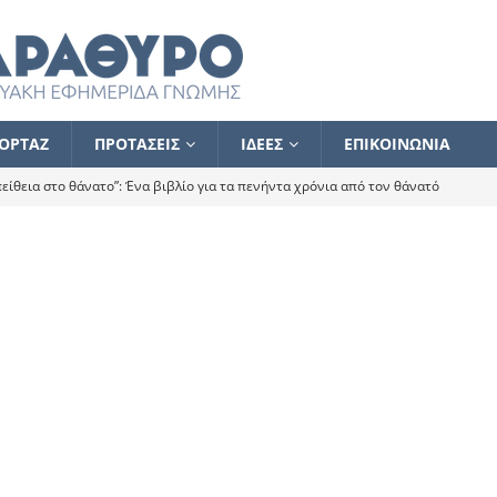
ΟΡΤΑΖ
ΠΡΟΤΑΣΕΙΣ
ΙΔΕΕΣ
ΕΠΙΚΟΙΝΩΝΙΑ
ίθεια στο θάνατο”: Ένα βιβλίο για τα πενήντα χρόνια από τον θάνατό
α το ποιος κοροϊδεύει ποιον Αλέξη
ΑΝΑΓΝΩΣΕΙΣ
 ισχυρίστηκα ότι δεν υπάρχει παρακολούθηση και κέντρο το οποίο
τεί θερμά όσους σπεύδουν να το ενισχύσουν – Συνεχίζουμε
FLASH
ίας θα κινηθεί στην αντίθετη κατεύθυνση
ΑΝΑΓΝΩΣΕΙΣ
ΠΡΟΣΩΠΟΓΡΑΦΙΕΣ
ίλημμα των εκλογών
ΑΝΑΓΝΩΣΕΙΣ