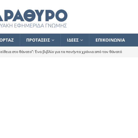
ΟΡΤΑΖ
ΠΡΟΤΑΣΕΙΣ
ΙΔΕΕΣ
ΕΠΙΚΟΙΝΩΝΙΑ
ίθεια στο θάνατο”: Ένα βιβλίο για τα πενήντα χρόνια από τον θάνατό
α το ποιος κοροϊδεύει ποιον Αλέξη
ΑΝΑΓΝΩΣΕΙΣ
 ισχυρίστηκα ότι δεν υπάρχει παρακολούθηση και κέντρο το οποίο
τεί θερμά όσους σπεύδουν να το ενισχύσουν – Συνεχίζουμε
FLASH
ίας θα κινηθεί στην αντίθετη κατεύθυνση
ΑΝΑΓΝΩΣΕΙΣ
ΠΡΟΣΩΠΟΓΡΑΦΙΕΣ
ίλημμα των εκλογών
ΑΝΑΓΝΩΣΕΙΣ