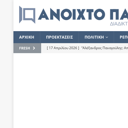
ΑΡΧΙΚΗ
ΠΡΟΕΚΤΑΣΕΙΣ
ΠΟΛΙΤΙΚΗ
ΡΕΠ
[ 17 Απριλίου 2026 ]
“Αλέξανδρος Παναγούλης: Απε
FRESH
του
ΕΠΙΛΟΓΕΣ
[ 17 Φεβρουαρίου 2026 ]
Απορίες και η απορία γι
[ 7 Νοεμβρίου 2022 ]
Kυρ. Μητσοτάκης: “Ουδέποτε
χειρίζεται το λογισμικό Predator”
ΡΕΠΟΡΤΑΖ
[ 21 Ιουλίου 2021 ]
Το Ανοιχτό Παράθυρο ευχαρισ
[ 15 Σεπτεμβρίου 2020 ]
Το εκκρεμές της οικονομ
[ 14 Ιουλίου 2020 ]
Κ. Καραμανλής: Κασσάνδρα
[ 4 Ιουλίου 2020 ]
Το σκληρό φθινόπωρο και το δ