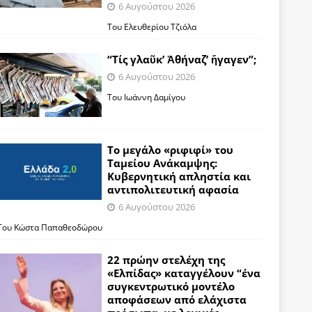
6 Αυγούστου 2026
Του Ελευθερίου Τζιόλα
“Τίς γλαῦκ’ Ἀθήναζ’ ἤγαγεν”;
6 Αυγούστου 2026
Του Ιωάννη Δαμίγου
Το μεγάλο «ριφιφί» του
Ταμείου Ανάκαμψης:
Κυβερνητική απληστία και
αντιπολιτευτική αφασία
6 Αυγούστου 2026
Του Κώστα Παπαθεοδώρου
22 πρώην στελέχη της
«Ελπίδας» καταγγέλουν “ένα
συγκεντρωτικό μοντέλο
αποφάσεων από ελάχιστα