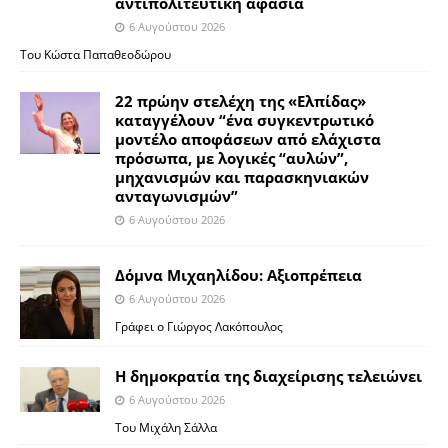
αντιπολιτευτική αφασία
6 Αυγούστου 2026
Του Κώστα Παπαθεοδώρου
22 πρώην στελέχη της «Ελπίδας»
καταγγέλουν “ένα συγκεντρωτικό
μοντέλο αποφάσεων από ελάχιστα
πρόσωπα, με λογικές “αυλών”,
μηχανισμών και παρασκηνιακών
ανταγωνισμών”
6 Αυγούστου 2026
Δόμνα Μιχαηλίδου: Αξιοπρέπεια
6 Αυγούστου 2026
Γράφει ο Γιώργος Λακόπουλος
Η δημοκρατία της διαχείρισης τελειώνει
6 Αυγούστου 2026
Του Μιχάλη Σάλλα