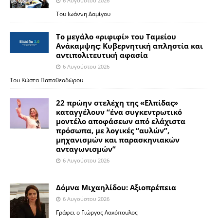
6 Αυγούστου 2026
Του Ιωάννη Δαμίγου
Το μεγάλο «ριφιφί» του Ταμείου
Ανάκαμψης: Κυβερνητική απληστία και
αντιπολιτευτική αφασία
6 Αυγούστου 2026
Του Κώστα Παπαθεοδώρου
22 πρώην στελέχη της «Ελπίδας»
καταγγέλουν “ένα συγκεντρωτικό
μοντέλο αποφάσεων από ελάχιστα
πρόσωπα, με λογικές “αυλών”,
μηχανισμών και παρασκηνιακών
ανταγωνισμών”
6 Αυγούστου 2026
Δόμνα Μιχαηλίδου: Αξιοπρέπεια
6 Αυγούστου 2026
Γράφει ο Γιώργος Λακόπουλος