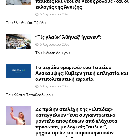
παίκτες και νέοι σε νέους ρόλους -και οι
εκλογές της Άνοιξης
6 Αυγούστου 2026
Του Ελευθερίου Τζιόλα
“Τίς γλαῦκ’ Ἀθήναζ’ ἤγαγεν”;
6 Αυγούστου 2026
Του Ιωάννη Δαμίγου
Το μεγάλο «ριφιφί» του Ταμείου
Ανάκαμψης: Κυβερνητική απληστία και
αντιπολιτευτική αφασία
6 Αυγούστου 2026
Του Κώστα Παπαθεοδώρου
22 πρώην στελέχη της «Ελπίδας»
καταγγέλουν “ένα συγκεντρωτικό
μοντέλο αποφάσεων από ελάχιστα
πρόσωπα, με λογικές “αυλών”,
μηχανισμών και παρασκηνιακών