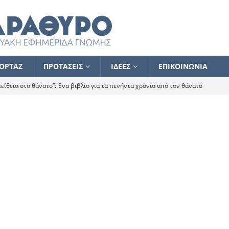
ΟΡΤΑΖ
ΠΡΟΤΑΣΕΙΣ
ΙΔΕΕΣ
ΕΠΙΚΟΙΝΩΝΙΑ
ίθεια στο θάνατο”: Ένα βιβλίο για τα πενήντα χρόνια από τον θάνατό
α το ποιος κοροϊδεύει ποιον Αλέξη
ΑΝΑΓΝΩΣΕΙΣ
 ισχυρίστηκα ότι δεν υπάρχει παρακολούθηση και κέντρο το οποίο
τεί θερμά όσους σπεύδουν να το ενισχύσουν – Συνεχίζουμε
FLASH
ίας θα κινηθεί στην αντίθετη κατεύθυνση
ΑΝΑΓΝΩΣΕΙΣ
ΠΡΟΣΩΠΟΓΡΑΦΙΕΣ
ίλημμα των εκλογών
ΑΝΑΓΝΩΣΕΙΣ