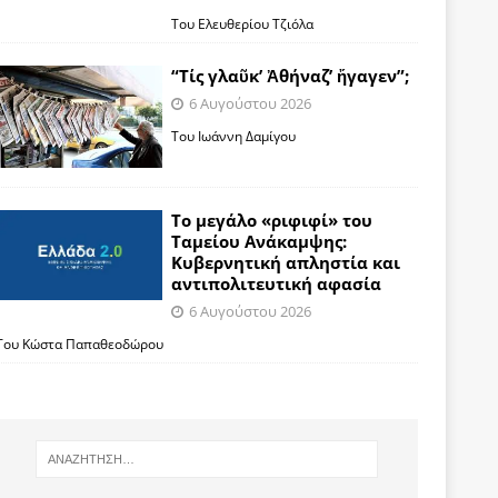
Του Ελευθερίου Τζιόλα
“Τίς γλαῦκ’ Ἀθήναζ’ ἤγαγεν”;
6 Αυγούστου 2026
Του Ιωάννη Δαμίγου
Το μεγάλο «ριφιφί» του
Ταμείου Ανάκαμψης:
Κυβερνητική απληστία και
αντιπολιτευτική αφασία
6 Αυγούστου 2026
Του Κώστα Παπαθεοδώρου