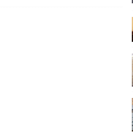
έπεια
ΠΡΟΒΟΛΕΣ
ης τελειώνει
ΠΑΡΕΜΒΑΣΕΙΣ
ΣΚΕΨΕΙΣ
γησίες
ΠΡΟΒΟΛΕΣ
νερό
ΑΝΑΓΝΩΣΕΙΣ
: από τον Αντιδιαφωτισμό στον ψηφιακό Κοινωνικό Δαρβινισμό
δημοσιογραφία βάζει τα χέρια της και βγάζει τα μάτια της
ΑΠΟΨΕΙΣ