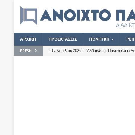
ΑΡΧΙΚΗ
ΠΡΟΕΚΤΑΣΕΙΣ
ΠΟΛΙΤΙΚΗ
ΡΕΠ
[ 17 Απριλίου 2026 ]
“Αλέξανδρος Παναγούλης: Απε
FRESH
του
ΕΠΙΛΟΓΕΣ
[ 17 Φεβρουαρίου 2026 ]
Απορίες και η απορία γι
[ 7 Νοεμβρίου 2022 ]
Kυρ. Μητσοτάκης: “Ουδέποτε
χειρίζεται το λογισμικό Predator”
ΡΕΠΟΡΤΑΖ
[ 21 Ιουλίου 2021 ]
Το Ανοιχτό Παράθυρο ευχαρισ
[ 15 Σεπτεμβρίου 2020 ]
Το εκκρεμές της οικονομ
[ 14 Ιουλίου 2020 ]
Κ. Καραμανλής: Κασσάνδρα
[ 4 Ιουλίου 2020 ]
Το σκληρό φθινόπωρο και το δ