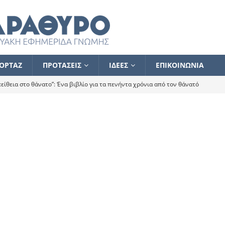
ΟΡΤΑΖ
ΠΡΟΤΑΣΕΙΣ
ΙΔΕΕΣ
ΕΠΙΚΟΙΝΩΝΙΑ
ίθεια στο θάνατο”: Ένα βιβλίο για τα πενήντα χρόνια από τον θάνατό
α το ποιος κοροϊδεύει ποιον Αλέξη
ΑΝΑΓΝΩΣΕΙΣ
 ισχυρίστηκα ότι δεν υπάρχει παρακολούθηση και κέντρο το οποίο
τεί θερμά όσους σπεύδουν να το ενισχύσουν – Συνεχίζουμε
FLASH
ίας θα κινηθεί στην αντίθετη κατεύθυνση
ΑΝΑΓΝΩΣΕΙΣ
ΠΡΟΣΩΠΟΓΡΑΦΙΕΣ
ίλημμα των εκλογών
ΑΝΑΓΝΩΣΕΙΣ