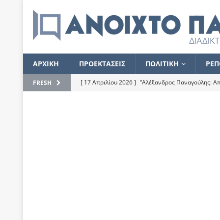
ΑΡΧΙΚΗ
ΠΡΟΕΚΤΑΣΕΙΣ
ΠΟΛΙΤΙΚΗ
ΡΕΠ
[ 17 Απριλίου 2026 ]
“Αλέξανδρος Παναγούλης: Απε
FRESH
του
ΕΠΙΛΟΓΕΣ
[ 17 Φεβρουαρίου 2026 ]
Απορίες και η απορία γι
[ 7 Νοεμβρίου 2022 ]
Kυρ. Μητσοτάκης: “Ουδέποτε
χειρίζεται το λογισμικό Predator”
ΡΕΠΟΡΤΑΖ
[ 21 Ιουλίου 2021 ]
Το Ανοιχτό Παράθυρο ευχαρισ
[ 15 Σεπτεμβρίου 2020 ]
Το εκκρεμές της οικονομ
[ 14 Ιουλίου 2020 ]
Κ. Καραμανλής: Κασσάνδρα
[ 4 Ιουλίου 2020 ]
Το σκληρό φθινόπωρο και το δ