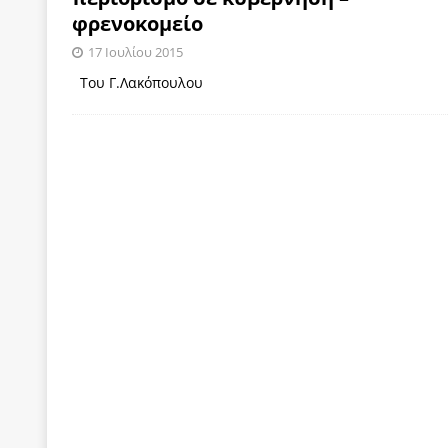
φρενοκομείο
των δύο κομμάτων και όχι Ανδρουλάκη -Τσίπρα.
17 Ιουλίου 2015
[ 3 Αυγούστου 2026 ]
Η τραγωδία της δημοκρατική
Του Γ.Λακόπουλου
μπορούν να φέρουν την αλλαγή
ΠΡΟΕΚΤΑΣΕΙΣ
[ 3 Αυγούστου 2026 ]
Γιατί λιγοστεύουν «τα χρόνι
εμβληματικό «Πολίτη Κέιν»
ΠΑΡΕΜΒΑΣΕΙΣ
[ 3 Αυγούστου 2026 ]
Το Νομικό DNA του Υπερταμ
[ 3 Αυγούστου 2026 ]
Το γάλλιο και η γεωπολιτική
[ 3 Αυγούστου 2026 ]
«Εδοξάσθη κρυπτομένη και 
ΠΑΡΕΜΒΑΣΕΙΣ