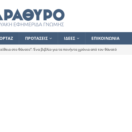
ΟΡΤΑΖ
ΠΡΟΤΑΣΕΙΣ
ΙΔΕΕΣ
ΕΠΙΚΟΙΝΩΝΙΑ
ίθεια στο θάνατο”: Ένα βιβλίο για τα πενήντα χρόνια από τον θάνατό
α το ποιος κοροϊδεύει ποιον Αλέξη
ΑΝΑΓΝΩΣΕΙΣ
 ισχυρίστηκα ότι δεν υπάρχει παρακολούθηση και κέντρο το οποίο
τεί θερμά όσους σπεύδουν να το ενισχύσουν – Συνεχίζουμε
FLASH
ίας θα κινηθεί στην αντίθετη κατεύθυνση
ΑΝΑΓΝΩΣΕΙΣ
ΠΡΟΣΩΠΟΓΡΑΦΙΕΣ
ίλημμα των εκλογών
ΑΝΑΓΝΩΣΕΙΣ