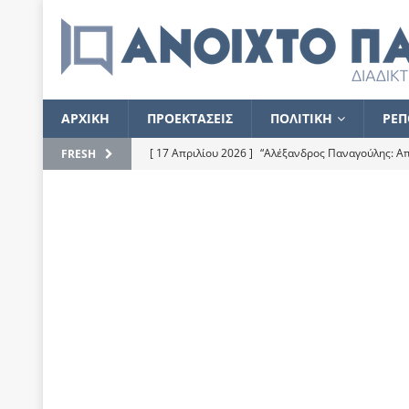
ΑΡΧΙΚΗ
ΠΡΟΕΚΤΑΣΕΙΣ
ΠΟΛΙΤΙΚΗ
ΡΕΠ
[ 17 Απριλίου 2026 ]
“Αλέξανδρος Παναγούλης: Απε
FRESH
του
ΕΠΙΛΟΓΕΣ
[ 17 Φεβρουαρίου 2026 ]
Απορίες και η απορία γι
[ 7 Νοεμβρίου 2022 ]
Kυρ. Μητσοτάκης: “Ουδέποτε
χειρίζεται το λογισμικό Predator”
ΡΕΠΟΡΤΑΖ
[ 21 Ιουλίου 2021 ]
Το Ανοιχτό Παράθυρο ευχαρισ
[ 15 Σεπτεμβρίου 2020 ]
Το εκκρεμές της οικονομ
[ 14 Ιουλίου 2020 ]
Κ. Καραμανλής: Κασσάνδρα
[ 4 Ιουλίου 2020 ]
Το σκληρό φθινόπωρο και το δ