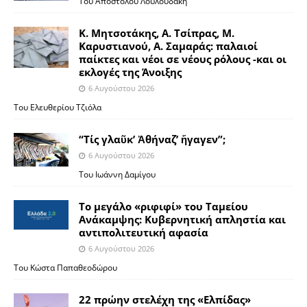
Του Απόστολου Λουλουδάκη
Κ. Μητσοτάκης, Α. Τσίπρας, Μ.
Καρυστιανού, Α. Σαμαράς: παλαιοί
παίκτες και νέοι σε νέους ρόλους -και οι
εκλογές της Άνοιξης
6 Αυγούστου 2026
Του Ελευθερίου Τζιόλα
“Τίς γλαῦκ’ Ἀθήναζ’ ἤγαγεν”;
6 Αυγούστου 2026
Του Ιωάννη Δαμίγου
Το μεγάλο «ριφιφί» του Ταμείου
Ανάκαμψης: Κυβερνητική απληστία και
αντιπολιτευτική αφασία
6 Αυγούστου 2026
Του Κώστα Παπαθεοδώρου
22 πρώην στελέχη της «Ελπίδας»