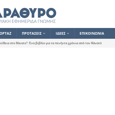
ΟΡΤΑΖ
ΠΡΟΤΑΣΕΙΣ
ΙΔΕΕΣ
ΕΠΙΚΟΙΝΩΝΙΑ
ίθεια στο θάνατο”: Ένα βιβλίο για τα πενήντα χρόνια από τον θάνατό
α το ποιος κοροϊδεύει ποιον Αλέξη
ΑΝΑΓΝΩΣΕΙΣ
 ισχυρίστηκα ότι δεν υπάρχει παρακολούθηση και κέντρο το οποίο
τεί θερμά όσους σπεύδουν να το ενισχύσουν – Συνεχίζουμε
FLASH
ίας θα κινηθεί στην αντίθετη κατεύθυνση
ΑΝΑΓΝΩΣΕΙΣ
ΠΡΟΣΩΠΟΓΡΑΦΙΕΣ
ίλημμα των εκλογών
ΑΝΑΓΝΩΣΕΙΣ