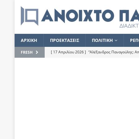
ΑΡΧΙΚΗ
ΠΡΟΕΚΤΑΣΕΙΣ
ΠΟΛΙΤΙΚΗ
ΡΕΠ
[ 17 Απριλίου 2026 ]
“Αλέξανδρος Παναγούλης: Απε
FRESH
του
ΕΠΙΛΟΓΕΣ
[ 17 Φεβρουαρίου 2026 ]
Απορίες και η απορία γι
[ 7 Νοεμβρίου 2022 ]
Kυρ. Μητσοτάκης: “Ουδέποτε
χειρίζεται το λογισμικό Predator”
ΡΕΠΟΡΤΑΖ
[ 21 Ιουλίου 2021 ]
Το Ανοιχτό Παράθυρο ευχαρισ
[ 15 Σεπτεμβρίου 2020 ]
Το εκκρεμές της οικονομ
[ 14 Ιουλίου 2020 ]
Κ. Καραμανλής: Κασσάνδρα
[ 4 Ιουλίου 2020 ]
Το σκληρό φθινόπωρο και το δ