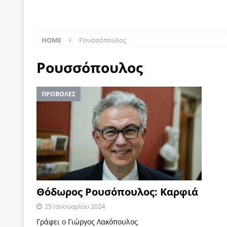
[ 22 Μαΐου 2020 ]
Μακάριος Λαζαρίδης: Έργο!
Π
[ 5 Αυγούστου 2026 ]
Κυριάκος Μητσοτάκης: Αναλ
HOME
Ρουσσόπουλος
[ 4 Αυγούστου 2026 ]
Θα ανήκεις όπου ανήκει το 
Ρουσσόπουλος
[ 4 Αυγούστου 2026 ]
Η γενεαλογία του φασισμού
ΠΑΡΕΜΒΑΣΕΙΣ
ΠΡΟΒΟΛΕΣ
[ 4 Αυγούστου 2026 ]
Εφημερίδα «Εστία»: Όταν η 
[ 4 Αυγούστου 2026 ]
Η συμφωνία πυρηνικής συν
[ 4 Αυγούστου 2026 ]
Τα γεγονότα της Τηλλυρίας 
[ 4 Αυγούστου 2026 ]
Tηλεοπτικοί “Mega-Fiers”…
[ 4 Αυγούστου 2026 ]
Κώστας Τσουκαλάς: Αντιπολ
[ 4 Αυγούστου 2026 ]
Ο Ιωάννης Μεταξάς και η 4
Θόδωρος Ρουσόπουλος: Καρφιά
δικτάτορας
ΕΠΙΛΟΓΕΣ
25 Ιανουαρίου 2024
[ 3 Αυγούστου 2026 ]
Η ελευθεροτυπία δεν απειλε
Γράφει ο Γιώργος Λακόπουλος