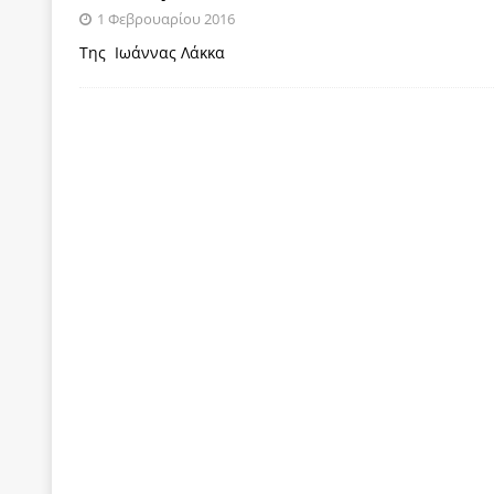
1 Φεβρουαρίου 2016
ΠΑΡΕΜΒΑΣΕΙΣ
Της Ιωάννας Λάκκα
[ 4 Αυγούστου 2026 ]
Εφημερίδα «Εστία»: Όταν η 
[ 4 Αυγούστου 2026 ]
Η συμφωνία πυρηνικής συν
[ 4 Αυγούστου 2026 ]
Τα γεγονότα της Τηλλυρίας 
[ 4 Αυγούστου 2026 ]
Tηλεοπτικοί “Mega-Fiers”…
[ 4 Αυγούστου 2026 ]
Κώστας Τσουκαλάς: Αντιπολ
[ 4 Αυγούστου 2026 ]
Ο Ιωάννης Μεταξάς και η 4
δικτάτορας
ΕΠΙΛΟΓΕΣ