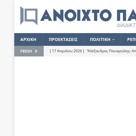
ΑΡΧΙΚΗ
ΠΡΟΕΚΤΑΣΕΙΣ
ΠΟΛΙΤΙΚΗ
ΡΕΠ
[ 17 Απριλίου 2026 ]
“Αλέξανδρος Παναγούλης: Απε
FRESH
του
ΕΠΙΛΟΓΕΣ
[ 17 Φεβρουαρίου 2026 ]
Απορίες και η απορία γι
[ 7 Νοεμβρίου 2022 ]
Kυρ. Μητσοτάκης: “Ουδέποτε
χειρίζεται το λογισμικό Predator”
ΡΕΠΟΡΤΑΖ
[ 21 Ιουλίου 2021 ]
Το Ανοιχτό Παράθυρο ευχαρισ
[ 15 Σεπτεμβρίου 2020 ]
Το εκκρεμές της οικονομ
[ 14 Ιουλίου 2020 ]
Κ. Καραμανλής: Κασσάνδρα
[ 4 Ιουλίου 2020 ]
Το σκληρό φθινόπωρο και το δ