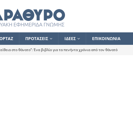
ΟΡΤΑΖ
ΠΡΟΤΑΣΕΙΣ
ΙΔΕΕΣ
ΕΠΙΚΟΙΝΩΝΙΑ
ίθεια στο θάνατο”: Ένα βιβλίο για τα πενήντα χρόνια από τον θάνατό
α το ποιος κοροϊδεύει ποιον Αλέξη
ΑΝΑΓΝΩΣΕΙΣ
 ισχυρίστηκα ότι δεν υπάρχει παρακολούθηση και κέντρο το οποίο
τεί θερμά όσους σπεύδουν να το ενισχύσουν – Συνεχίζουμε
FLASH
ίας θα κινηθεί στην αντίθετη κατεύθυνση
ΑΝΑΓΝΩΣΕΙΣ
ΠΡΟΣΩΠΟΓΡΑΦΙΕΣ
ίλημμα των εκλογών
ΑΝΑΓΝΩΣΕΙΣ