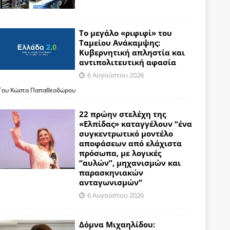
Το μεγάλο «ριφιφί» του
Ταμείου Ανάκαμψης:
Κυβερνητική απληστία και
αντιπολιτευτική αφασία
6 Αυγούστου 2026
Του Κώστα Παπαθεοδώρου
22 πρώην στελέχη της
«Ελπίδας» καταγγέλουν “ένα
συγκεντρωτικό μοντέλο
αποφάσεων από ελάχιστα
πρόσωπα, με λογικές
“αυλών”, μηχανισμών και
παρασκηνιακών
ανταγωνισμών”
6 Αυγούστου 2026
Δόμνα Μιχαηλίδου: