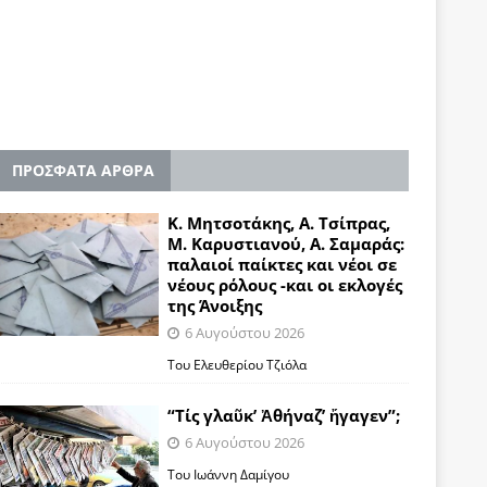
ΠΡΟΣΦΑΤΑ ΑΡΘΡΑ
Κ. Μητσοτάκης, Α. Τσίπρας,
Μ. Καρυστιανού, Α. Σαμαράς:
παλαιοί παίκτες και νέοι σε
νέους ρόλους -και οι εκλογές
της Άνοιξης
6 Αυγούστου 2026
Του Ελευθερίου Τζιόλα
“Τίς γλαῦκ’ Ἀθήναζ’ ἤγαγεν”;
6 Αυγούστου 2026
Του Ιωάννη Δαμίγου