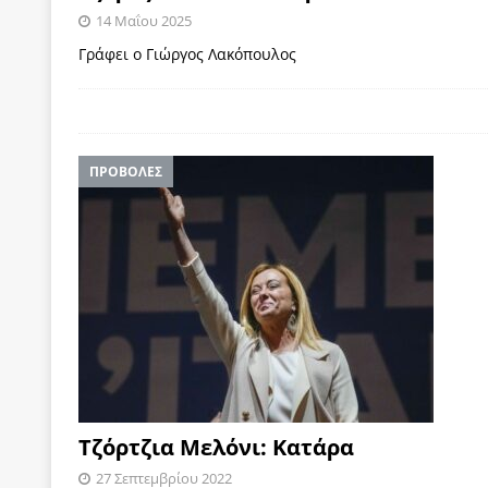
14 Μαΐου 2025
ΠΑΡΕΜΒΑΣΕΙΣ
Γράφει ο Γιώργος Λακόπουλος
[ 4 Αυγούστου 2026 ]
Εφημερίδα «Εστία»: Όταν η 
[ 4 Αυγούστου 2026 ]
Η συμφωνία πυρηνικής συν
[ 4 Αυγούστου 2026 ]
Τα γεγονότα της Τηλλυρίας 
[ 4 Αυγούστου 2026 ]
Tηλεοπτικοί “Mega-Fiers”…
ΠΡΟΒΟΛΕΣ
[ 4 Αυγούστου 2026 ]
Κώστας Τσουκαλάς: Αντιπολ
[ 4 Αυγούστου 2026 ]
Ο Ιωάννης Μεταξάς και η 4
δικτάτορας
ΕΠΙΛΟΓΕΣ
Τζόρτζια Μελόνι: Κατάρα
27 Σεπτεμβρίου 2022