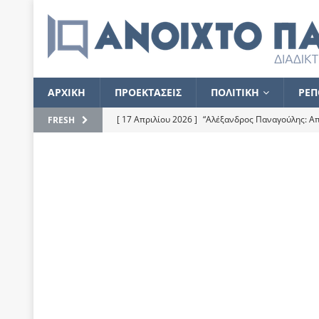
ΑΡΧΙΚΗ
ΠΡΟΕΚΤΑΣΕΙΣ
ΠΟΛΙΤΙΚΗ
ΡΕΠ
[ 17 Απριλίου 2026 ]
“Αλέξανδρος Παναγούλης: Απε
FRESH
του
ΕΠΙΛΟΓΕΣ
[ 17 Φεβρουαρίου 2026 ]
Απορίες και η απορία γι
[ 7 Νοεμβρίου 2022 ]
Kυρ. Μητσοτάκης: “Ουδέποτε
χειρίζεται το λογισμικό Predator”
ΡΕΠΟΡΤΑΖ
[ 21 Ιουλίου 2021 ]
Το Ανοιχτό Παράθυρο ευχαρισ
[ 15 Σεπτεμβρίου 2020 ]
Το εκκρεμές της οικονομ
[ 14 Ιουλίου 2020 ]
Κ. Καραμανλής: Κασσάνδρα
[ 4 Ιουλίου 2020 ]
Το σκληρό φθινόπωρο και το δ