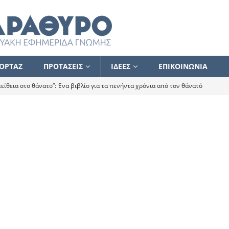
ΟΡΤΑΖ
ΠΡΟΤΑΣΕΙΣ
ΙΔΕΕΣ
ΕΠΙΚΟΙΝΩΝΙΑ
ίθεια στο θάνατο”: Ένα βιβλίο για τα πενήντα χρόνια από τον θάνατό
α το ποιος κοροϊδεύει ποιον Αλέξη
ΑΝΑΓΝΩΣΕΙΣ
 ισχυρίστηκα ότι δεν υπάρχει παρακολούθηση και κέντρο το οποίο
τεί θερμά όσους σπεύδουν να το ενισχύσουν – Συνεχίζουμε
FLASH
ίας θα κινηθεί στην αντίθετη κατεύθυνση
ΑΝΑΓΝΩΣΕΙΣ
ΠΡΟΣΩΠΟΓΡΑΦΙΕΣ
ίλημμα των εκλογών
ΑΝΑΓΝΩΣΕΙΣ