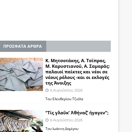
ΠΡΟΣΦΑΤΑ ΑΡΘΡΑ
Κ. Μητσοτάκης, Α. Τσίπρας,
Μ. Καρυστιανού, Α. Σαμαράς:
παλαιοί παίκτες και νέοι σε
νέους ρόλους -και οι εκλογές
της Άνοιξης
6 Αυγούστου 2026
Του Ελευθερίου Τζιόλα
“Τίς γλαῦκ’ Ἀθήναζ’ ἤγαγεν”;
6 Αυγούστου 2026
Του Ιωάννη Δαμίγου