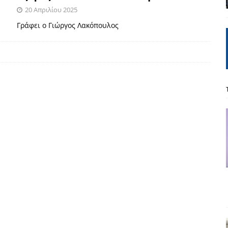
20 Απριλίου 2025
Γράφει ο Γιώργος Λακόπουλος
δημοσιογραφία βάζει τα χέρια της και βγάζει τα μάτια της
ΑΠΟΨΕΙΣ
εργασίας ΗΠΑ-Σαουδικής Αραβίας
ΑΠΟΨΕΙΣ
και το Σχέδιο Άτσεσον
ΑΠΟΨΕΙΣ
ΑΠΟΨΕΙΣ
ίτευση
ΠΡΟΒΟΛΕΣ
η Αυγούστου: Πώς ένας αποτυχημένος κοινοβουλευτικός έγινε