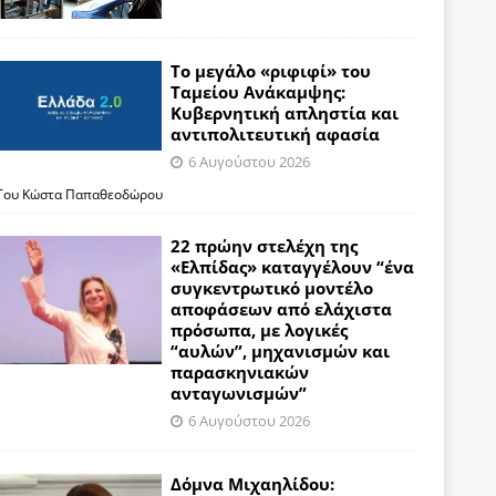
Το μεγάλο «ριφιφί» του
Ταμείου Ανάκαμψης:
Κυβερνητική απληστία και
αντιπολιτευτική αφασία
6 Αυγούστου 2026
Του Κώστα Παπαθεοδώρου
22 πρώην στελέχη της
«Ελπίδας» καταγγέλουν “ένα
συγκεντρωτικό μοντέλο
αποφάσεων από ελάχιστα
πρόσωπα, με λογικές
“αυλών”, μηχανισμών και
παρασκηνιακών
ανταγωνισμών”
6 Αυγούστου 2026
Δόμνα Μιχαηλίδου: