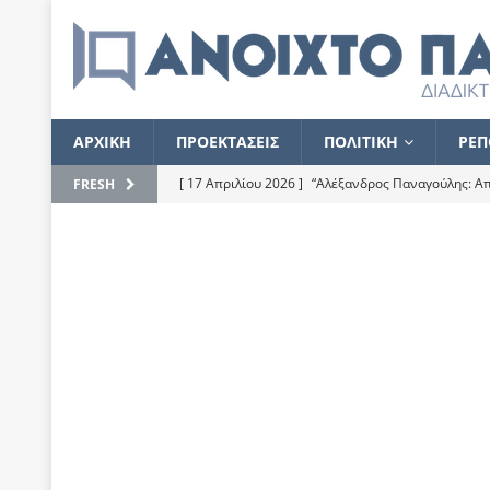
ΑΡΧΙΚΗ
ΠΡΟΕΚΤΑΣΕΙΣ
ΠΟΛΙΤΙΚΗ
ΡΕΠ
[ 17 Απριλίου 2026 ]
“Αλέξανδρος Παναγούλης: Απε
FRESH
του
ΕΠΙΛΟΓΕΣ
[ 17 Φεβρουαρίου 2026 ]
Απορίες και η απορία γι
[ 7 Νοεμβρίου 2022 ]
Kυρ. Μητσοτάκης: “Ουδέποτε
χειρίζεται το λογισμικό Predator”
ΡΕΠΟΡΤΑΖ
[ 21 Ιουλίου 2021 ]
Το Ανοιχτό Παράθυρο ευχαρισ
[ 15 Σεπτεμβρίου 2020 ]
Το εκκρεμές της οικονομ
[ 14 Ιουλίου 2020 ]
Κ. Καραμανλής: Κασσάνδρα
[ 4 Ιουλίου 2020 ]
Το σκληρό φθινόπωρο και το δ