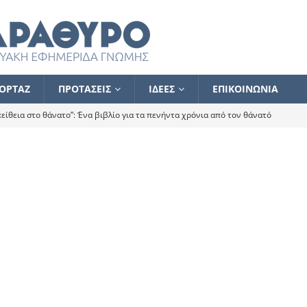
ΟΡΤΑΖ
ΠΡΟΤΑΣΕΙΣ
ΙΔΕΕΣ
ΕΠΙΚΟΙΝΩΝΙΑ
ίθεια στο θάνατο”: Ένα βιβλίο για τα πενήντα χρόνια από τον θάνατό
α το ποιος κοροϊδεύει ποιον Αλέξη
ΑΝΑΓΝΩΣΕΙΣ
 ισχυρίστηκα ότι δεν υπάρχει παρακολούθηση και κέντρο το οποίο
τεί θερμά όσους σπεύδουν να το ενισχύσουν – Συνεχίζουμε
FLASH
ίας θα κινηθεί στην αντίθετη κατεύθυνση
ΑΝΑΓΝΩΣΕΙΣ
ΠΡΟΣΩΠΟΓΡΑΦΙΕΣ
ίλημμα των εκλογών
ΑΝΑΓΝΩΣΕΙΣ