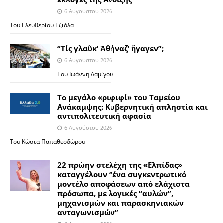
6 Αυγούστου 2026
Του Ελευθερίου Τζιόλα
“Τίς γλαῦκ’ Ἀθήναζ’ ἤγαγεν”;
6 Αυγούστου 2026
Του Ιωάννη Δαμίγου
Το μεγάλο «ριφιφί» του Ταμείου
Ανάκαμψης: Κυβερνητική απληστία και
αντιπολιτευτική αφασία
6 Αυγούστου 2026
Του Κώστα Παπαθεοδώρου
22 πρώην στελέχη της «Ελπίδας»
καταγγέλουν “ένα συγκεντρωτικό
μοντέλο αποφάσεων από ελάχιστα
πρόσωπα, με λογικές “αυλών”,
μηχανισμών και παρασκηνιακών
ανταγωνισμών”