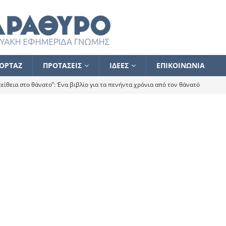
ΟΡΤΑΖ
ΠΡΟΤΑΣΕΙΣ
ΙΔΕΕΣ
ΕΠΙΚΟΙΝΩΝΙΑ
ίθεια στο θάνατο”: Ένα βιβλίο για τα πενήντα χρόνια από τον θάνατό
α το ποιος κοροϊδεύει ποιον Αλέξη
ΑΝΑΓΝΩΣΕΙΣ
 ισχυρίστηκα ότι δεν υπάρχει παρακολούθηση και κέντρο το οποίο
τεί θερμά όσους σπεύδουν να το ενισχύσουν – Συνεχίζουμε
FLASH
ίας θα κινηθεί στην αντίθετη κατεύθυνση
ΑΝΑΓΝΩΣΕΙΣ
ΠΡΟΣΩΠΟΓΡΑΦΙΕΣ
ίλημμα των εκλογών
ΑΝΑΓΝΩΣΕΙΣ