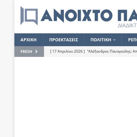
ΑΡΧΙΚΗ
ΠΡΟΕΚΤΑΣΕΙΣ
ΠΟΛΙΤΙΚΗ
ΡΕΠ
[ 17 Απριλίου 2026 ]
“Αλέξανδρος Παναγούλης: Απε
FRESH
του
ΕΠΙΛΟΓΕΣ
[ 17 Φεβρουαρίου 2026 ]
Απορίες και η απορία γι
[ 7 Νοεμβρίου 2022 ]
Kυρ. Μητσοτάκης: “Ουδέποτε
χειρίζεται το λογισμικό Predator”
ΡΕΠΟΡΤΑΖ
[ 21 Ιουλίου 2021 ]
Το Ανοιχτό Παράθυρο ευχαρισ
[ 15 Σεπτεμβρίου 2020 ]
Το εκκρεμές της οικονομ
[ 14 Ιουλίου 2020 ]
Κ. Καραμανλής: Κασσάνδρα
[ 4 Ιουλίου 2020 ]
Το σκληρό φθινόπωρο και το δ