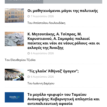
Οι μαθητευόμενοι μάγοι της πολιτικής
7 Αυγούστου 2026
Του Απόστολου Λουλουδάκη
Κ. Μητσοτάκης, Α. Τσίπρας, Μ.
Καρυστιανού, Α. Σαμαράς: παλαιοί
παίκτες και νέοι σε νέους ρόλους -και οι
εκλογές της Άνοιξης
6 Αυγούστου 2026
Του Ελευθερίου Τζιόλα
“Τίς γλαῦκ’ Ἀθήναζ’ ἤγαγεν”;
6 Αυγούστου 2026
Του Ιωάννη Δαμίγου
Το μεγάλο «ριφιφί» του Ταμείου
Ανάκαμψης: Κυβερνητική απληστία και
αντιπολιτευτική αφασία