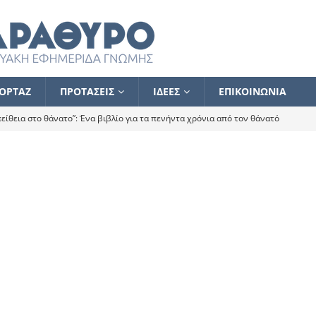
ΟΡΤΑΖ
ΠΡΟΤΑΣΕΙΣ
ΙΔΕΕΣ
ΕΠΙΚΟΙΝΩΝΙΑ
ίθεια στο θάνατο”: Ένα βιβλίο για τα πενήντα χρόνια από τον θάνατό
α το ποιος κοροϊδεύει ποιον Αλέξη
ΑΝΑΓΝΩΣΕΙΣ
 ισχυρίστηκα ότι δεν υπάρχει παρακολούθηση και κέντρο το οποίο
τεί θερμά όσους σπεύδουν να το ενισχύσουν – Συνεχίζουμε
FLASH
ίας θα κινηθεί στην αντίθετη κατεύθυνση
ΑΝΑΓΝΩΣΕΙΣ
ΠΡΟΣΩΠΟΓΡΑΦΙΕΣ
ίλημμα των εκλογών
ΑΝΑΓΝΩΣΕΙΣ