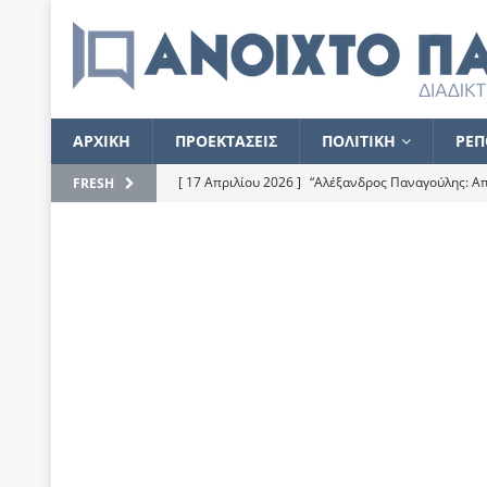
ΑΡΧΙΚΗ
ΠΡΟΕΚΤΑΣΕΙΣ
ΠΟΛΙΤΙΚΗ
ΡΕΠ
[ 17 Απριλίου 2026 ]
“Αλέξανδρος Παναγούλης: Απε
FRESH
του
ΕΠΙΛΟΓΕΣ
[ 17 Φεβρουαρίου 2026 ]
Απορίες και η απορία γι
[ 7 Νοεμβρίου 2022 ]
Kυρ. Μητσοτάκης: “Ουδέποτε
χειρίζεται το λογισμικό Predator”
ΡΕΠΟΡΤΑΖ
[ 21 Ιουλίου 2021 ]
Το Ανοιχτό Παράθυρο ευχαρισ
[ 15 Σεπτεμβρίου 2020 ]
Το εκκρεμές της οικονομ
[ 14 Ιουλίου 2020 ]
Κ. Καραμανλής: Κασσάνδρα
[ 4 Ιουλίου 2020 ]
Το σκληρό φθινόπωρο και το δ