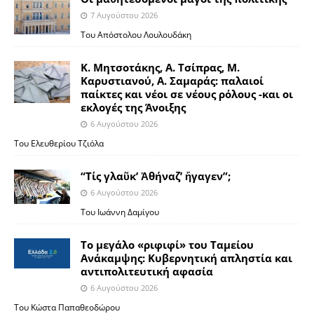
7 Αυγούστου 2026
Του Απόστολου Λουλουδάκη
Κ. Μητσοτάκης, Α. Τσίπρας, Μ.
Καρυστιανού, Α. Σαμαράς: παλαιοί
παίκτες και νέοι σε νέους ρόλους -και οι
εκλογές της Άνοιξης
6 Αυγούστου 2026
Του Ελευθερίου Τζιόλα
“Τίς γλαῦκ’ Ἀθήναζ’ ἤγαγεν”;
6 Αυγούστου 2026
Του Ιωάννη Δαμίγου
Το μεγάλο «ριφιφί» του Ταμείου
Ανάκαμψης: Κυβερνητική απληστία και
αντιπολιτευτική αφασία
6 Αυγούστου 2026
Του Κώστα Παπαθεοδώρου