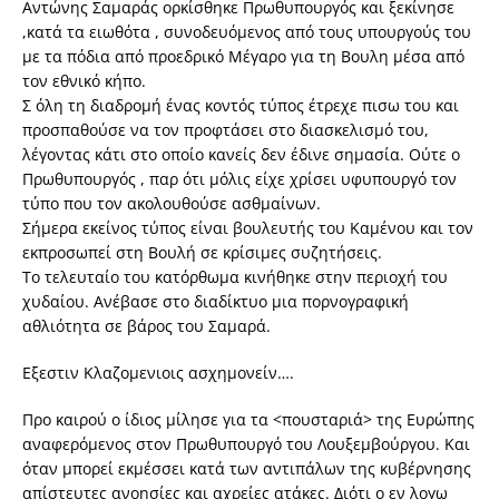
Αντώνης Σαμαράς ορκίσθηκε Πρωθυπουργός και ξεκίνησε
,κατά τα ειωθότα , συνοδευόμενος από τους υπουργούς του
με τα πόδια από προεδρικό Μέγαρο για τη Βουλη μέσα από
τον εθνικό κήπο.
Σ όλη τη διαδρομή ένας κοντός τύπος έτρεχε πισω του και
προσπαθούσε να τον προφτάσει στο διασκελισμό του,
λέγοντας κάτι στο οποίο κανείς δεν έδινε σημασία. Ούτε ο
Πρωθυπουργός , παρ ότι μόλις είχε χρίσει υφυπουργό τον
τύπο που τον ακολουθούσε ασθμαίνων.
Σήμερα εκείνος τύπος είναι βουλευτής του Καμένου και τον
εκπροσωπεί στη Βουλή σε κρίσιμες συζητήσεις.
Το τελευταίο του κατόρθωμα κινήθηκε στην περιοχή του
χυδαίου. Ανέβασε στο διαδίκτυο μια πορνογραφική
αθλιότητα σε βάρος του Σαμαρά.
Εξεστιν Κλαζομενιοις ασχημονείν….
Προ καιρού ο ίδιος μίλησε για τα <πουσταριά> της Ευρώπης
αναφερόμενος στον Πρωθυπουργό του Λουξεμβούργου. Και
όταν μπορεί εκμέσσει κατά των αντιπάλων της κυβέρνησης
απίστευτες ανοησίες και αχρείες ατάκες. Διότι ο εν λογω