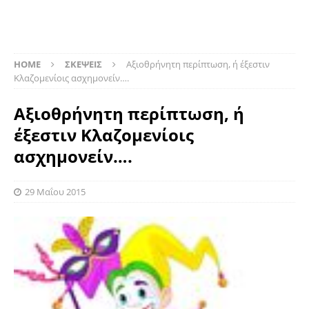
HOME
ΣΚΕΨΕΙΣ
Αξιοθρήνητη περίπτωση, ή έξεστιν
Κλαζομενίοις ασχημονείν….
Αξιοθρήνητη περίπτωση, ή
έξεστιν Κλαζομενίοις
ασχημονείν….
29 Μαΐου 2015