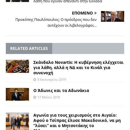
λάθη που έγιναν απέναντι στην Ελλάδα
ΕΠΟΜΕΝΟ
Προκόπης Παυλόπουλος: Ο πρόεδρος που δεν
αντέχουν οι λιβελογράφοι…
RELATED ARTICLES
Σκάνδαλο Novartis: Η κυβέρνηση ελέγχεται
για λάθη, αλλά η ΝΔ και το Κινάλ για
συνενοχή
5 Ιανουαρίου 2019
Ο Άδωνις και τα Αδωνάκια
17 Μαΐου 2018
Αγωνία για τους χειρισμούς στο Αιγαίο:
Αφού ο Τσίπρας έλυσε Μακεδονικό, να μη
“λύσει” και ο Μητσοτάκης το