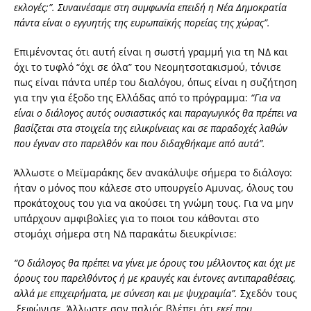
εκλογές;”. Συναινέσαμε στη συμφωνία επειδή η Νέα Δημοκρατία
πάντα είναι ο εγγυητής της ευρωπαϊκής πορείας της χώρας”.
Επιμένοντας ότι αυτή είναι η σωστή γραμμή για τη ΝΔ και
όχι το τυφλό “όχι σε όλα” του Νεομητσοτακισμού, τόνισε
πως είναι πάντα υπέρ του διαλόγου, όπως είναι η συζήτηση
για την για έξοδο της Ελλάδας από το πρόγραμμα:
“Για να
είναι ο διάλογος αυτός ουσιαστικός και παραγωγικός θα πρέπει να
βασίζεται στα στοιχεία της ειλικρίνειας και σε παραδοχές λαθών
που έγιναν στο παρελθόν και που διδαχθήκαμε από αυτά”.
Άλλωστε ο Μεϊμαράκης δεν ανακάλυψε σήμερα το διάλογο:
ήταν ο μόνος που κάλεσε στο υπουργείο Αμυνας, όλους του
προκάτοχους του για να ακούσει τη γνώμη τους. Για να μην
υπάρχουν αμφιβολίες για το ποιοι του κάθονται στο
στομάχι σήμερα στη ΝΔ παρακάτω διευκρίνισε:
“Ο διάλογος θα πρέπει να γίνει με όρους του μέλλοντος και όχι με
όρους του παρελθόντος ή με κραυγές και έντονες αντιπαραθέσεις,
αλλά με επιχειρήματα, με σύνεση και με ψυχραιμία”.
Σχεδόν τους
ξεφώνισε. Άλλωστε σαν παλιός βλέπει ότι
εκεί που