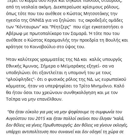
Ξέρει το κόμμα όσο λίγοι και σήκωσε πολλούς σταυρούς,
από τη νεολαία ακόμη. Διεκπεραίωσε κρίσιμους ρόλους,
όπως τότε που του ανέθεσε ο Κώστας Μητσοτάκης την
ηγεσία της ΟΝΝΕΔ για να ξηλώσει τις ακροδεξιές ομάδες
των “Κένταυρων” και “Ρέητζερς” που είχε εγκαταστήσει ο
Αβέρωφ με πρωτοπαλίκαρο τον Σαμαρά. Ή τότε που του
ανέθεσε ο Κώστας Καραμανλής την προεδρία τη Βουλής και
κράτησε το Κοινοβούλιο στο ύψος του.
Ήταν καλύτερος γραμματέας της ΝΔ και καλός υπουργός
Εθνικής Άμυνας. Σήμερα ο Μεϊμαράκης εξηγεί- σα να
υποδηλώνει ότι εξαντλείται η υπομονή του με τους
“φλούφληδες”- ότι ο φυσικός ρόλος της ΝΔ, ως ευρωπαϊκού
κόμματος, ήταν να υπερψηφίσει το Τρίτο Μνημόνιο. Καλό
θα ήταν όσοι του χρεώνουν συνθηκολόγηση και με τον
Τσίπρα να μην επανέλθουν.
“Θα ήταν εύκολο για μας να μην ψηφίσουμε τη συμφωνία του
Αυγούστου του 2015 και ήταν πολλοί εκείνοι που έλεγαν “καλά,
δεν θέλεις να γίνεις Πρωθυπουργός; Δεν θέλεις να γίνουν εκλογές,
υπάρχει αντιπολίτευση που συναινεί και δεν οδηγεί τη χώρα σε