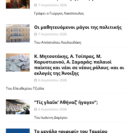
7 Αυγούστου 2026
Γράφει ο Γιώργος Λακόπουλος
Οι μαθητευόμενοι μάγοι της πολιτικής
7 Αυγούστου 2026
Του Απόστολου Λουλουδάκη
Κ. Μητσοτάκης, Α. Τσίπρας, Μ.
Καρυστιανού, Α. Σαμαράς: παλαιοί
παίκτες και νέοι σε νέους ρόλους -και οι
εκλογές της Άνοιξης
6 Αυγούστου 2026
Του Ελευθερίου Τζιόλα
“Τίς γλαῦκ’ Ἀθήναζ’ ἤγαγεν”;
6 Αυγούστου 2026
Του Ιωάννη Δαμίγου
Το μεγάλο «ριφιφί» του Ταμείου