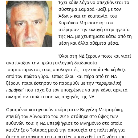
Έχει κάθε λόγο να απεχθάνεται το
σύστημα Σαμαρά -μαζί με τον
Άδωνι- και τη κομπανία του
Κυριάκου Μητσοτάκη: του
στέρησαν την εκλογή στην ηγεσία
της ΝΔ, με χτυπήματα κάτω από τη
μέση και άλλα αθέμιτα μέσα.
Όλοι στη ΝΔ ξέρουν ποιοι και γιατί
ανατίναξαν την πρώτη εκλογική διαδικασία
-σαμποτάροντας τους υπολογιστές- την οποία θα κέρδιζε
από τον πρώτο γύρο. Όπως όλοι -και πέρα από τη ΝΔ-
ξέρουν ποιοι έστησαν το παραμύθι με την
“καραμανλική
παράγκα”
που τάχα θα τον υποχρέωνε να μην κάνει αρκετά
σκληρή αντιπολίτευση ως αρχηγός της ΝΔ.
Ορισμένοι κατηγορούν ακόμη στον Βαγγέλη Μεϊμαράκη,
επειδή τον Αύγουστο του 2015 στάθηκε στο ύψος των
ευθυνών του: η ΝΔ υπερψήφισε το Μνημόνιο στο οποίο
κατέληξε ο Τσίπρας μετά την αποτυχία της πολιτικής για
άμεση κατάργηση του -που είχε υποσχεθεί το Γενάρη του