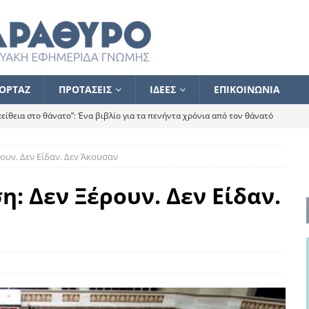
ΟΡΤΑΖ
ΠΡΟΤΑΣΕΙΣ
ΙΔΕΕΣ
ΕΠΙΚΟΙΝΩΝΙΑ
ίθεια στο θάνατο”: Ένα βιβλίο για τα πενήντα χρόνια από τον θάνατό
ουν. Δεν Είδαν. Δεν Άκουσαν
α το ποιος κοροϊδεύει ποιον Αλέξη
ΑΝΑΓΝΩΣΕΙΣ
 ισχυρίστηκα ότι δεν υπάρχει παρακολούθηση και κέντρο το οποίο
: Δεν Ξέρουν. Δεν Είδαν.
τεί θερμά όσους σπεύδουν να το ενισχύσουν – Συνεχίζουμε
FLASH
ίας θα κινηθεί στην αντίθετη κατεύθυνση
ΑΝΑΓΝΩΣΕΙΣ
ΠΡΟΣΩΠΟΓΡΑΦΙΕΣ
ίλημμα των εκλογών
ΑΝΑΓΝΩΣΕΙΣ