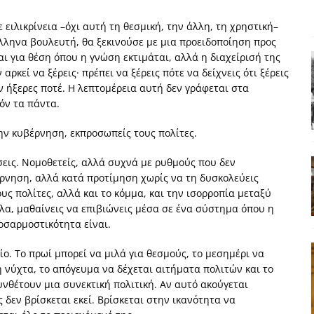
ΑΠΟΨΕΙΣ
 ειλικρίνεια –όχι αυτή τη θεσμική, την άλλη, τη χρηστική–
ς παράταξης: Ο λαός θέλει, αλλά τα κόμματα της αντιπολίτευσης δεν
Έλληνα βουλευτή, θα ξεκινούσε με μια προειδοποίηση προς
ι για θέση όπου η γνώση εκτιμάται, αλλά η διαχείρισή της
 αρκεί να ξέρεις· πρέπει να ξέρεις πότε να δείχνεις ότι ξέρεις
α της αθωότητας;» Το «αίνιγμα»και η «λύση» του μέσα από τον
εν ήξερες ποτέ. Η λεπτομέρεια αυτή δεν γράφεται στα
όν τα πάντα.
 την κυβέρνηση, εκπροσωπείς τους πολίτες.
είου και οι Ρήτρες του ESM
ΑΠΟΨΕΙΣ
 ισχύς για την Ελλάδα
ΑΠΟΨΕΙΣ
σεις. Νομοθετείς, αλλά συχνά με ρυθμούς που δεν
έρνηση, αλλά κατά προτίμηση χωρίς να τη δυσκολεύεις
εγελοιοποιήθη εμφανιζόμενη»: Το άδοξο βήμα της Μ. Καρυστιανού
ους πολίτες, αλλά και το κόμμα, και την ισορροπία μεταξύ
όλα, μαθαίνεις να επιβιώνεις μέσα σε ένα σύστημα όπου η
οσαρμοστικότητα είναι.
ο. Το πρωί μπορεί να μιλά για θεσμούς, το μεσημέρι να
νύχτα, το απόγευμα να δέχεται αιτήματα πολιτών και το
υνθέτουν μια συνεκτική πολιτική. Αν αυτό ακούγεται
ς δεν βρίσκεται εκεί. Βρίσκεται στην ικανότητα να