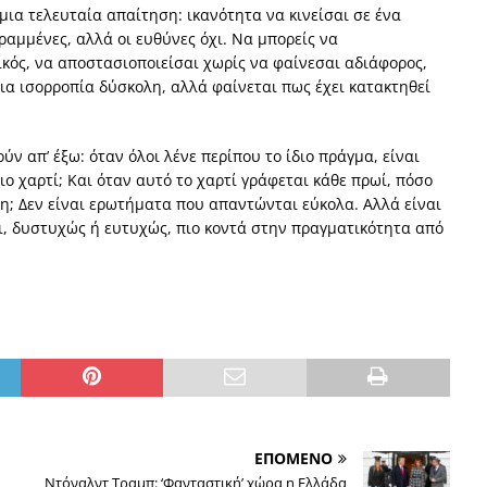
 μια τελευταία απαίτηση: ικανότητα να κινείσαι σε ένα
ραμμένες, αλλά οι ευθύνες όχι. Να μπορείς να
κός, να αποστασιοποιείσαι χωρίς να φαίνεσαι αδιάφορος,
μια ισορροπία δύσκολη, αλλά φαίνεται πως έχει κατακτηθεί
ν απ’ έξω: όταν όλοι λένε περίπου το ίδιο πράγμα, είναι
διο χαρτί; Και όταν αυτό το χαρτί γράφεται κάθε πρωί, πόσο
ση; Δεν είναι ερωτήματα που απαντώνται εύκολα. Αλλά είναι
ει, δυστυχώς ή ευτυχώς, πιο κοντά στην πραγματικότητα από
ΕΠΟΜΕΝΟ
Ντόναλντ Τραμπ: ‘Φανταστική’ χώρα η Ελλάδα