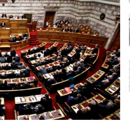
ΡΟΣΩΠΟΓΡΑΦΙΕΣ
νερό
ΑΝΑΓΝΩΣΕΙΣ
: από τον Αντιδιαφωτισμό στον ψηφιακό Κοινωνικό Δαρβινισμό
δημοσιογραφία βάζει τα χέρια της και βγάζει τα μάτια της
ΑΠΟΨΕΙΣ
εργασίας ΗΠΑ-Σαουδικής Αραβίας
ΑΠΟΨΕΙΣ
και το Σχέδιο Άτσεσον
ΑΠΟΨΕΙΣ
ΑΠΟΨΕΙΣ
ίτευση
ΠΡΟΒΟΛΕΣ
η Αυγούστου: Πώς ένας αποτυχημένος κοινοβουλευτικός έγινε
ίται και δεν εκβιάζεται
ΠΑΡΕΜΒΑΣΕΙΣ
χη της δεύτερης θέσης είναι (πολύ) ανοιχτή ακόμη. Προς αναμέτρηση