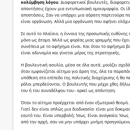
κολύμβηση λόγου
. Διαφορετικοί βουλευτές, διαφορετι
απαντήσεις έχουν μια εντυπωσιακή ομοιομορφία. Οι ίδιε
αποστάσεις. Σαν να υπάρχει μια αόρατη παρτιτούρα πο
είναι οργάνωση. Αλλά μια οργάνωση που αφήνει ελάχι
Σε αυτό το πλαίσιο, η έννοια της προσωπικής ευθύνης 
μόνο ως άτομο. Μιλά ως φορέας μιας γραμμής που έχει
συνέπεια με το αφήγημα είναι. Και όταν το αφήγημα β
είναι αδυναμία και γίνεται μέρος της στρατηγικής.
Η βουλευτική ασυλία, μέσα σε όλα αυτά, μοιάζει σχεδόν
όταν εμφανίζεται αίτημα για άρση της, όλα τα παραπ
υπόθεση στο επίπεδο της πολιτικής διαχείρισης ή θα πε
ρόλοι μπερδεύονται. Ο βουλευτής που μέχρι χθες δήλων
του ή του συναδέλφου του– αρκεί ως απάντηση.
Όταν το αίτημα προέρχεται από έναν εξωτερικό θεσμό,
Γιατί δεν είναι απλώς μια διαδικασία· είναι μια δοκιμ
εαυτό του. Είναι υπερβολή; Ίσως. Είναι αναγκαίο; Ίσως
από την αρχή, σαν να μην υπάρχει μνήμη προηγούμεν