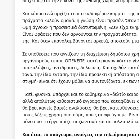
διαχειρίζεται την εικόνα της ευθύνης χωρίς να φορτών
Και κάπου εδώ αρχίζει το πιο ενδιαφέρον κομμάτι της 
πράγματα κυλούν ομαλά, η γνώση είναι προσόν. Όταν πρ
ωμή άγνοια· η προσεκτικά διατυπωμένη. «Δεν είχα ενημ
Είναι φράσεις που δεν αρνούνται την πραγματικότητα,
της. Και όταν επαναλαμβάνονται αρκετά, αποκτούν μι
Σε υποθέσεις που αγγίζουν τη διαχείριση δημόσιου χρ
οργανισμούς τύπου ΟΠΕΚΕΠΕ, αυτή η κανονικότητα γίν
αποκαλύψεις, αντιδράσεις, δηλώσεις. Και σχεδόν ταυτό
τόνο, την ίδια ένταση, την ίδια προσεκτική απόσταση α
στιγμή· είναι ότι έχουν μάθει να συντονίζονται εκ των
Γιατί, φυσικά, υπάρχει και το καθημερινό «δελτίο καιρ
αλλά απολύτως καθοριστικό έγγραφο που καταφθάνει κά
θα βρει κανείς βαριές αναλύσεις· θα βρει κατευθύνσει
ποιες λέξεις χρησιμοποιούμε, ποιες αποφεύγουμε. Είνα
μόνο που το έργο παίζεται ζωντανά και σε πολλαπλά κ
Και έτσι, το απόγευμα, ανοίγεις την τηλεόραση και