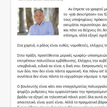
των δύο κομμάτων και όχι Ανδρουλάκη -Τσίπρα.
Αν έπρεπε να γραφτεί με
[ 3 Αυγούστου 2026 ]
Η τραγωδία της δημοκρατική
το «job description» του 
τους υποψηφίους: πρόκειτα
μπορούν να φέρουν την αλλαγή
ΠΡΟΕΚΤΑΣΕΙΣ
εκτιμάται περισσότερο. Δεν
[ 3 Αυγούστου 2026 ]
Γιατί λιγοστεύουν «τα χρόνι
και πότε να δείχνεις ότι δ
επίσημα, αλλά εξηγεί σχεδ
εμβληματικό «Πολίτη Κέιν»
ΠΑΡΕΜΒΑΣΕΙΣ
Στα χαρτιά, ο ρόλος είναι ευθύς: νομοθετείς, ελέγχεις
[ 3 Αυγούστου 2026 ]
Το Νομικό DNA του Υπερταμ
[ 3 Αυγούστου 2026 ]
Το γάλλιο και η γεωπολιτική
Στην πράξη, προστίθενται μερικές «μικρές» υποσημειώ
επιτρέπουν πολυτέλεια εμβάθυνσης. Ελέγχεις την κυβ
[ 3 Αυγούστου 2026 ]
«Εδοξάσθη κρυπτομένη και 
υπερβολικά, ειδικά αν είναι η δική σου. Εκπροσωπείς τ
ΠΑΡΕΜΒΑΣΕΙΣ
των δύο, που δεν είναι πάντα αρμονική. Και πάνω απ’ 
συνέπεια δεν είναι πάντα το ισχυρότερο νόμισμα· η πρ
Ο βουλευτής είναι κάτι σαν επαγγελματίας πολυεργαλεί
ψηφίζει ρυθμίσεις που εμφανίστηκαν την προηγούμενη 
βράδυ να εξηγεί σε τηλεοπτικό πάνελ γιατί όλα αυτά σ
απαιτητικό, είναι γιατί είναι. Αλλά το πραγματικό βάρο