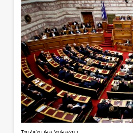
[ 22 Μαΐου 2020 ]
Μακάριος Λαζαρίδης: Έργο!
Π
[ 4 Αυγούστου 2026 ]
Θα ανήκεις όπου ανήκει το 
[ 4 Αυγούστου 2026 ]
Η γενεαλογία του φασισμού
ΠΑΡΕΜΒΑΣΕΙΣ
[ 4 Αυγούστου 2026 ]
Εφημερίδα «Εστία»: Όταν η 
[ 4 Αυγούστου 2026 ]
Η συμφωνία πυρηνικής συν
[ 4 Αυγούστου 2026 ]
Τα γεγονότα της Τηλλυρίας 
[ 4 Αυγούστου 2026 ]
Tηλεοπτικοί “Mega-Fiers”…
[ 4 Αυγούστου 2026 ]
Κώστας Τσουκαλάς: Αντιπολ
[ 4 Αυγούστου 2026 ]
Ο Ιωάννης Μεταξάς και η 4
δικτάτορας
ΕΠΙΛΟΓΕΣ
[ 3 Αυγούστου 2026 ]
Η ελευθεροτυπία δεν απειλε
[ 3 Αυγούστου 2026 ]
ΠΑΣΟΚ ή ΕΛ.ΑΣ.; Γιατί η μά
Του Απόστολου Λουλουδάκη