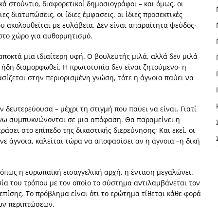
κά στούντιο, διαφορετικοί δημοσιογράφοι – και όμως, οι
ς διατυπώσεις, οι ίδιες έμφασεις, οι ίδιες προσεκτικές
υ ακολουθείται με ευλάβεια. Δεν είναι απαραίτητα ψεύδος·
στο χώρο για αυθορμητισμό.
αποκτά μια ιδιαίτερη υφή. Ο βουλευτής μιλά, αλλά δεν μιλά
 ήδη διαμορφωθεί. Η πρωτοτυπία δεν είναι ζητούμενο· η
ασίζεται στην περιορισμένη γνώση, τότε η άγνοια παύει να
 δευτερεύουσα – μέχρι τη στιγμή που παύει να είναι. Γιατί
άνω συμπυκνώνονται σε μια απόφαση. Θα παραμείνει η
ράσει στο επίπεδο της δικαστικής διερεύνησης; Και εκεί, οι
ε άγνοια, καλείται τώρα να αποφασίσει αν η άγνοια –η δική
 όπως η ευρωπαϊκή εισαγγελική αρχή, η ένταση μεγαλώνει.
ασία του τρόπου με τον οποίο το σύστημα αντιλαμβάνεται τον
 επίσης. Το πρόβλημα είναι ότι το ερώτημα τίθεται κάθε φορά
ων περιπτώσεων.