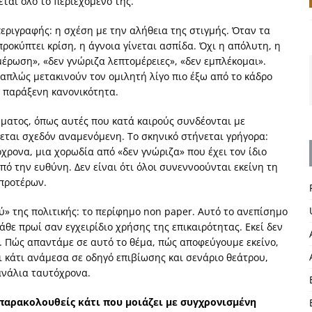
εται όλο το περιεχόμενό της.
περιγραφής: η σχέση με την αλήθεια της στιγμής. Όταν τα
οκύπτει κρίση, η άγνοια γίνεται ασπίδα. Όχι η απόλυτη, η
έρωση», «δεν γνώριζα λεπτομέρειες», «δεν εμπλέκομαι».
 απλώς μετακινούν τον ομιλητή λίγο πιο έξω από το κάδρο
α παράξενη κανονικότητα.
ήματος, όπως αυτές που κατά καιρούς συνδέονται με
εται σχεδόν αναμενόμενη. Το σκηνικό στήνεται γρήγορα:
χρονα, μια χορωδία από «δεν γνώριζα» που έχει τον ίδιο
πό την ευθύνη. Δεν είναι ότι όλοι συνεννοούνται εκείνη τη
 προτέρων.
ού» της πολιτικής: το περίφημο non paper. Αυτό το ανεπίσημο
θε πρωί σαν εγχειρίδιο χρήσης της επικαιρότητας. Εκεί δεν
ς. Πώς απαντάμε σε αυτό το θέμα, πώς αποφεύγουμε εκείνο,
ι κάτι ανάμεσα σε οδηγό επιβίωσης και σενάριο θεάτρου,
ανάλια ταυτόχρονα.
 παρακολουθείς κάτι που μοιάζει με συγχρονισμένη