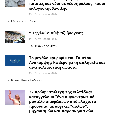
παίκτες και νέοι σε νέους ρόλους -και οι
εκλογές της Άνοιξης
6 Αυγούστου 2026
Του Ελευθερίου Τζιόλα
“Τίς γλαῦκ’ Ἀθήναζ’ ἤγαγεν”;
6 Αυγούστου 2026
Του Ιωάννη Δαμίγου
Το μεγάλο «ριφιφί» του Ταμείου
Ανάκαμψης: Κυβερνητική απληστία και
αντιπολιτευτική αφασία
6 Αυγούστου 2026
Του Κώστα Παπαθεοδώρου
22 πρώην στελέχη της «Ελπίδας»
καταγγέλουν “ένα συγκεντρωτικό
μοντέλο αποφάσεων από ελάχιστα
πρόσωπα, με λογικές “αυλών”,
μηχανισμών και παρασκηνιακών