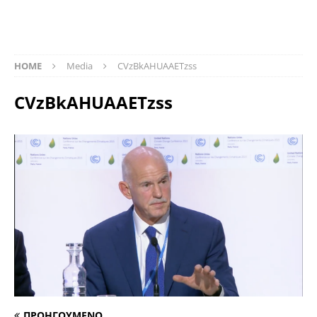
HOME
Media
CVzBkAHUAAETzss
CVzBkAHUAAETzss
ΠΡΟΗΓΟΥΜΕΝΟ