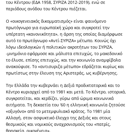
του Κέντρου (ΕΔΑ 1958, ΣΥΡΙΖΑ 2012-2019), ενώ σε
περιόδους ανόδου του Κέντρου πιέζεται.
Ο «οικογενειακός δικομματισμός» είναι φαινόμενο
πρωτόγνωρο για ευρωπαϊκή χώρα και συγκροτεί την
υπέρτατη «κανονικότητα», η άρση της οποίας διαμόρφωσε
αυτό το πρωτόγνωρο «Αντί-ΣΥΡΙΖΑ» μέτωπο. Κοινώς όχι
λόγω ιδεολογικών ή πολιτικών ακροτήτων του ΣΥΡΙΖΑ,
-μνημόνιο εφάρμοσε και μάλιστα επιτυχώς, το μακεδονικό
το έλυσε, επίσης επιτυχώς, και την κοινωνία αναμφίβολα
ανακούφισε. Το «αντισυριζα μέτωπο» εδράζεται κυρίως και
πρωτίστως στην έλευση της Αριστεράς, ως κυβέρνησης.
Την Ελλάδα την κυβερνάει η Δεξιά προδικτατορικά και το
Κέντρο κυριαρχεί από το 1981 και μετά. Το Κέντρο, ιστορικά,
συγκροτείται, και κερδίζει, γύρω από ώριμα κοινωνικά
αιτήματα. Τη δεκαετία του ‘60 η ελληνική κοινωνία ζητούσε
«οξυγόνο» από το μετεμφυλιακό κράτος. Το 1981 μία
Αλλαγή, στον ασφυκτικό έλεγχο της Δεξιάς και στους
θεσμικούς και νομικούς αναχρονισμούς του «πατρίς,
θρησκεία, οικογένεια».