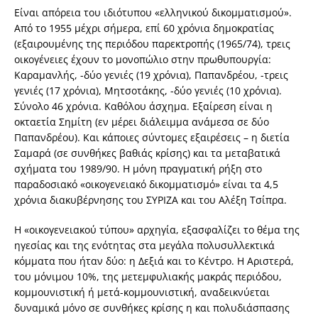
Είναι απόρεια του ιδιότυπου «ελληνικού δικομματισμού».
Από το 1955 μέχρι σήμερα, επί 60 χρόνια δημοκρατίας
(εξαιρουμένης της περιόδου παρεκτροπής (1965/74), τρεις
οικογένειες έχουν το μονοπώλιο στην πρωθυπουργία:
Καραμανλής, -δύο γενιές (19 χρόνια), Παπανδρέου, -τρεις
γενιές (17 χρόνια), Μητσοτάκης, -δύο γενιές (10 χρόνια).
Σύνολο 46 χρόνια. Καθόλου άσχημα. Εξαίρεση είναι η
οκταετία Σημίτη (εν μέρει διάλειμμα ανάμεσα σε δύο
Παπανδρέου). Και κάποιες σύντομες εξαιρέσεις – η διετία
Σαμαρά (σε συνθήκες βαθιάς κρίσης) και τα μεταβατικά
σχήματα του 1989/90. Η μόνη πραγματική ρήξη στο
παραδοσιακό «οικογενειακό δικομματισμό» είναι τα 4,5
χρόνια διακυβέρνησης του ΣΥΡΙΖΑ και του Αλέξη Τσίπρα.
Η «οικογενειακού τύπου» αρχηγία, εξασφαλίζει το θέμα της
ηγεσίας και της ενότητας στα μεγάλα πολυσυλλεκτικά
κόμματα που ήταν δύο: η Δεξιά και το Κέντρο. Η Αριστερά,
του μόνιμου 10%, της μετεμφυλιακής μακράς περιόδου,
κομμουνιστική ή μετά-κομμουνιστική, αναδεικνύεται
δυναμικά μόνο σε συνθήκες κρίσης η και πολυδιάσπασης