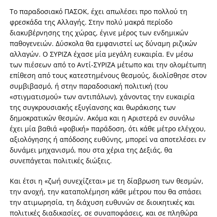
Το παραδοσιακό ΠΑΣΟΚ, έχει απωλέσει προ πολλού τη
φρεσκάδα της Αλλαγής. Στην πολύ μακρά περίοδο
διακυβέρνησης της χώρας, έγινε μέρος των ενδημικών
παθογενειών. Δύσκολα θα εμφανιστεί ως δύναμη ριζικών
αλλαγών. Ο ΣΥΡΙΖΑ έχασε μία μεγάλη ευκαιρία. Εν μέσω
των πιέσεων από το Αντί-ΣΥΡΙΖΑ μέτωπο και την ολομέτωπη
επίθεση από τους κατεστημένους θεσμούς, διολίσθησε στον
συμβιβασμό, ή στην παραδοσιακή πολιτική (του
«στιγματισμού» των αντιπάλων), χάνοντας την ευκαιρία
της συγκρουσιακής εξυγίανσης και θωράκισης των
δημοκρατικών θεσμών. Ακόμα και η Αριστερά εν συνόλω
έχει μία βαθιά «φοβική» παράδοση, ότι κάθε μέτρο ελέγχου,
αξιολόγησης ή απόδοσης ευθύνης, μπορεί να αποτελέσει εν
δυνάμει μηχανισμό, που στα χέρια της Δεξιάς, θα
συνεπάγεται πολιτικές διώξεις.
Και έτσι η «ζωή συνεχίζεται» με τη δίαβρωση των θεσμών,
την ανοχή, την καταπολέμηση κάθε μέτρου που θα σπάσει
την ατιμωρησία, τη διάχυση ευθυνών σε διοικητικές και
πολιτικές διαδικασίες, σε συναποφάσεις, και σε πληθώρα