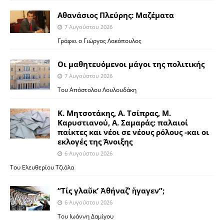
Αθανάσιος Πλεύρης: Μαζέματα
7 Αυγούστου 2026
Γράφει ο Γιώργος Λακόπουλος
Οι μαθητευόμενοι μάγοι της πολιτικής
7 Αυγούστου 2026
Του Απόστολου Λουλουδάκη
Κ. Μητσοτάκης, Α. Τσίπρας, Μ.
Καρυστιανού, Α. Σαμαράς: παλαιοί
παίκτες και νέοι σε νέους ρόλους -και οι
εκλογές της Άνοιξης
6 Αυγούστου 2026
Του Ελευθερίου Τζιόλα
“Τίς γλαῦκ’ Ἀθήναζ’ ἤγαγεν”;
6 Αυγούστου 2026
Του Ιωάννη Δαμίγου