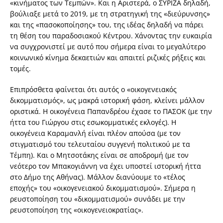
«κινήματος των Τεμπών». Και η Αριστερά, ο ΣΥΡΙΖΑ δηλαδή,
βούλιαξε μετά το 2019, με τη στρατηγική της «διεύρυνσης»
και της «πασοκοποίησης» του, της ιδέας δηλαδή να πάρει
τη θέση του παραδοσιακού Κέντρου. Χάνοντας την ευκαιρία
να συγχρονιστεί με αυτό που σήμερα είναι το μεγαλύτερο
κοινωνικό κίνημα δεκαετιών και απαιτεί ριζικές ρήξεις και
τομές.
Επιπρόσθετα φαίνεται ότι αυτός ο «οικογενειακός
δικομματισμός», ως μακρά ιστορική φάση, κλείνει μάλλον
οριστικά. Η οικογένεια Παπανδρέου έχασε το ΠΑΣΟΚ (με την
ήττα του Γιώργου στις εσωκομματικές εκλογές). Η
οικογένεια Καραμανλή είναι πλέον απούσα (με τον
στιγματισμό του τελευταίου συγγενή πολιτικού με τα
Τέμπη). Και ο Μητσοτάκης είναι σε αποδρομή (με τον
νεότερο τον Μπακογιάννη να έχει υποστεί ιστορική ήττα
στο Δήμο της Αθήνας). Μάλλον διανύουμε το «τέλος
εποχής» του «οικογενειακού δικομματισμού». Σήμερα η
ρευστοποίηση του «δικομματισμού» συνάδει με την
ρευστοποίηση της «οικογενειοκρατίας».