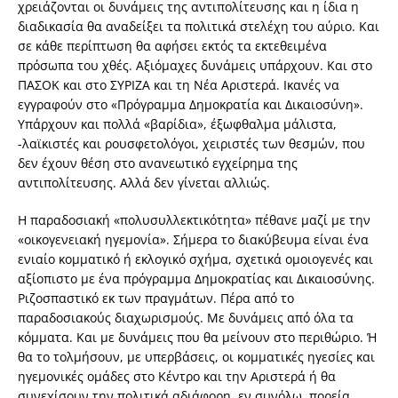
χρειάζονται οι δυνάμεις της αντιπολίτευσης και η ίδια η
διαδικασία θα αναδείξει τα πολιτικά στελέχη του αύριο. Και
σε κάθε περίπτωση θα αφήσει εκτός τα εκτεθειμένα
πρόσωπα του χθές. Αξιόμαχες δυνάμεις υπάρχουν. Και στο
ΠΑΣΟΚ και στο ΣΥΡΙΖΑ και τη Νέα Αριστερά. Ικανές να
εγγραφούν στο «Πρόγραμμα Δημοκρατία και Δικαιοσύνη».
Υπάρχουν και πολλά «βαρίδια», έξωφθαλμα μάλιστα,
-λαϊκιστές και ρουσφετολόγοι, χειριστές των θεσμών, που
δεν έχουν θέση στο ανανεωτικό εγχείρημα της
αντιπολίτευσης. Αλλά δεν γίνεται αλλιώς.
Η παραδοσιακή «πολυσυλλεκτικότητα» πέθανε μαζί με την
«οικογενειακή ηγεμονία». Σήμερα το διακύβευμα είναι ένα
ενιαίο κομματικό ή εκλογικό σχήμα, σχετικά ομοιογενές και
αξίοπιστο με ένα πρόγραμμα Δημοκρατίας και Δικαιοσύνης.
Ριζοσπαστικό εκ των πραγμάτων. Πέρα από το
παραδοσιακούς διαχωρισμούς. Με δυνάμεις από όλα τα
κόμματα. Και με δυνάμεις που θα μείνουν στο περιθώριο. Ή
θα το τολμήσουν, με υπερβάσεις, οι κομματικές ηγεσίες και
ηγεμονικές ομάδες στο Κέντρο και την Αριστερά ή θα
συνεχίσουν την πολιτικά αδιάφορη, εν συνόλω, πορεία