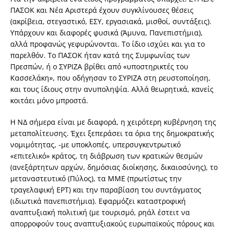
ΠΑΣΟΚ και Νέα Αριστερά έχουν συγκλίνουσες θέσεις
(ακρίβεια, στεγαστικό, ΕΣΥ, εργασιακά, μισθοί, συντάξεις).
Υπάρχουν και διαφορές φυσικά (Άμυνα, Πανεπιστήμια),
αλλά προφανώς γεφυρώνονται. Το ίδιο ισχύει και για το
παρελθόν. Το ΠΑΣΟΚ ήταν κατά της Συμφωνίας των
Πρεσπών, ή ο ΣΥΡΙΖΑ βρίθει από «υποστηρικτές του
Κασσελάκη», που οδήγησαν το ΣΥΡΙΖΑ στη ρευστοποίηση,
και τους ίδιους στην ανυποληψία. Αλλά θεωρητικά, κανείς
κοιτάει μόνο μπροστά.
Η ΝΔ σήμερα είναι με διαφορά, η χειρότερη κυβέρνηση της
μεταπολίτευσης. Έχει ξεπεράσει τα όρια της δημοκρατικής
νομιμότητας, -με υποκλοπές, υπερσυγκεντρωτικό
«επιτελικό» κράτος, τη διάβρωση των κρατικών θεσμών
(ανεξάρτητων αρχών, δημόσιας διοίκησης, δικαιοσύνης), το
μεταναστευτικό (Πύλος), τα ΜΜΕ (πρωτίστως την
τραγελαφική ΕΡΤ) και την παραβίαση του συντάγματος
(ιδιωτικά πανεπιστήμια). Εφαρμόζει καταστροφική
αναπτυξιακή πολιτική (με τουρισμό, ρηάλ έστειτ να
απορροφούν τους αναπτυξιακούς ευρωπαϊκούς πόρους και