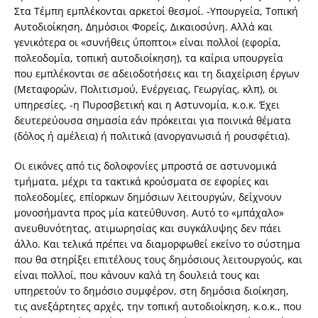
Στα Τέμπη εμπλέκονται αρκετοί θεσμοί. -Υπουργεία, Τοπική
Αυτοδιοίκηση, Δημόσιοι Φορείς, Δικαιοσύνη. Αλλά και
γενικότερα οι «συνήθεις ύποπτοι» είναι πολλοί (εφορία,
πολεοδομία, τοπική αυτοδιοίκηση), τα καίρια υπουργεία
που εμπλέκονται σε αδειοδοτήσεις και τη διαχείριση έργων
(Μεταφορών, Πολιτισμού, Ενέργειας, Γεωργίας, κλπ), οι
υπηρεσίες, -η Πυροσβετική και η Αστυνομία, κ.ο.κ. Έχει
δευτερεύουσα σημασία εάν πρόκειται για ποινικά θέματα
(δόλος ή αμέλεια) ή πολιτικά (ανοργανωσιά ή ρουσφέτια).
Οι εικόνες από τις δολοφονίες μπροστά σε αστυνομικά
τμήματα, μέχρι τα τακτικά κρούσματα σε εφορίες και
πολεοδομίες, επίορκων δημόσιων λειτουργών, δείχνουν
μονοσήμαντα προς μία κατεύθυνση. Αυτό το «μπάχαλο»
ανευθυνότητας, ατιμωρησίας και συγκάλυψης δεν πάει
άλλο. Και τελικά πρέπει να διαμορφωθεί εκείνο το σύστημα
που θα στηρίξει επιτέλους τους δημόσιους λειτουργούς, και
είναι πολλοί, που κάνουν καλά τη δουλειά τους και
υπηρετούν το δημόσιο συμφέρον, στη δημόσια διοίκηση,
τις ανεξάρτητες αρχές, την τοπική αυτοδιοίκηση, κ.ο.κ., που