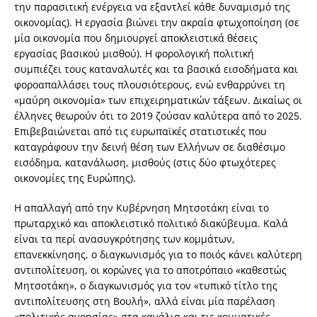
την παρασιτική ενέργεια να εξαντλεί κάθε δυναμισμό της
οικονομίας). Η εργασία βιώνει την ακραία φτωχοποίηση (σε
μία οικονομία που δημιουργεί αποκλειστικά θέσεις
εργασίας βασικού μισθού). Η φορολογική πολιτική
συμπιέζει τους καταναλωτές και τα βασικά εισοδήματα και
φοροαπαλλάσει τους πλουσιότερους, ενώ ενθαρρύνει τη
«μαύρη οικονομία» των επιχειρηματικών τάξεων. Δικαίως οι
έλληνες θεωρούν ότι το 2019 ζούσαν καλύτερα από το 2025.
Επιβεβαιώνεται από τις ευρωπαϊκές στατιστικές που
καταγράφουν την δεινή θέση των Ελλήνων σε διαθέσιμο
εισόδημα, κατανάλωση, μισθούς (στις δύο φτωχότερες
οικονομίες της Ευρώπης).
Η απαλλαγή από την Κυβέρνηση Μητσοτάκη είναι το
πρωταρχικό και αποκλειστικό πολιτικό διακύβευμα. Καλά
είναι τα περί ανασυγκρότησης των κομμάτων,
επανεκκίνησης, ο διαγκωνισμός για το ποιός κάνει καλύτερη
αντιπολίτευση, οι κορώνες για το αποτρόπαιο «καθεστώς
Μητσοτάκη», ο διαγκωνισμός για τον «τυπικό τίτλο της
αντιπολίτευσης στη Βουλή», αλλά είναι μία παρέλαση
«πολιτικής ανοησίας» στα κανάλια και τις κομματικές