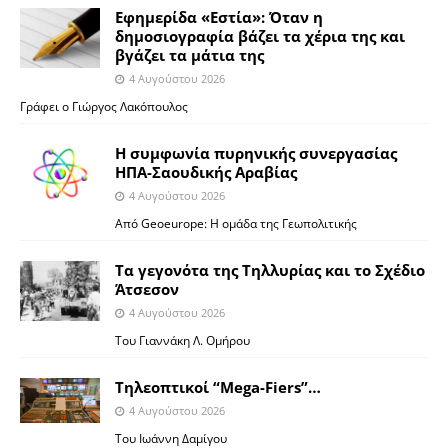
Εφημερίδα «Εστία»: Όταν η
δημοσιογραφία βάζει τα χέρια της και
βγάζει τα μάτια της
4 Αυγούστου 2026
Γράφει ο Γιώργος Λακόπουλος
Η συμφωνία πυρηνικής συνεργασίας
ΗΠΑ-Σαουδικής Αραβίας
4 Αυγούστου 2026
Από Geoeurope: H ομάδα της Γεωπολιτικής
Τα γεγονότα της Τηλλυρίας και το Σχέδιο
Άτσεσον
4 Αυγούστου 2026
Toυ Γιαννάκη Λ. Ομήρου
Tηλεοπτικοί “Mega-Fiers”…
4 Αυγούστου 2026
Toυ Ιωάννη Δαμίγου