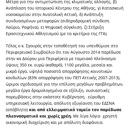
Μέτρα για την αντιμετώπιση της κλιματικής αλλαγής, β)
Ανάπλαση του Ιστορικού Κέντρου της Αθήνας, γ) Κατασκευή
νοσοκομείου στην Ανατολική Αττική, δ) Ανάπτυξη
συνδυασμένων μεταφορών (σιδηροδρομική σύνδεση
Λαύριο, Ραφήνα), ε) Ψηφιακή σύγκλιση, ζ) Στήριξη
Ερασιτεχνικού Αθλητισμού (με τα κριτήρια της ΓΓΑ).
Τέλος ο κ. Σγουρός στην τοποθέτησή του υπενθύμισε στο
Περιφερειακό Συμβούλιο ότι τον Αύγουστο 2014 παρέδωσε
στην κα Δούρου μια Περιφέρεια με ταμειακό πλεόνασμα
ύψους 350 εκ. ευρώ (καθαρό), 1100 μεγάλα, μεσαία και
μικρά έργα, υψηλά ποσοστά απορρόφησης κοινοτικών
κονδυλίων (83% απορρόφηση του ΠΕΠ Αττικής 2007-2013),
ώριμοι σχεδιασμοί για την επίλυση μεγάλων προβλημάτων,
μεγάλα έργα δρομολογημένα σε εξέλιξη, ουσιαστικές
παρεμβάσεις στην εκάστοτε Κυβέρνηση, εύρυθμη
υπηρεσιακή λειτουργία, απόλυτη εξυγίανση του ΕΔΣΝΑ
(απόβλητα)
και από ελλειμματικό ταμείο τον παρέδωσε
πλεονασματικό και χωρίς χρέη.
Με λίγα λόγια χρηστή
οικονομική διαχείριση και με απόλυτη διαφάνεια.