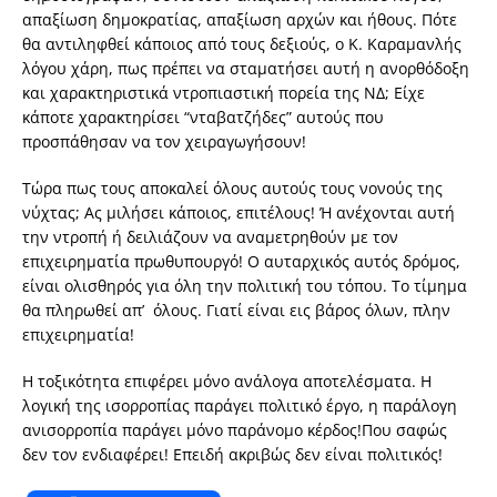
απαξίωση δημοκρατίας, απαξίωση αρχών και ήθους. Πότε
θα αντιληφθεί κάποιος από τους δεξιούς, ο Κ. Καραμανλής
λόγου χάρη, πως πρέπει να σταματήσει αυτή η ανορθόδοξη
και χαρακτηριστικά ντροπιαστική πορεία της ΝΔ; Είχε
κάποτε χαρακτηρίσει “νταβατζήδες” αυτούς που
προσπάθησαν να τον χειραγωγήσουν!
Τώρα πως τους αποκαλεί όλους αυτούς τους νονούς της
νύχτας; Ας μιλήσει κάποιος, επιτέλους! Ή ανέχονται αυτή
την ντροπή ή δειλιάζουν να αναμετρηθούν με τον
επιχειρηματία πρωθυπουργό! Ο αυταρχικός αυτός δρόμος,
είναι ολισθηρός για όλη την πολιτική του τόπου. Το τίμημα
θα πληρωθεί απ’ όλους. Γιατί είναι εις βάρος όλων, πλην
επιχειρηματία!
Η τοξικότητα επιφέρει μόνο ανάλογα αποτελέσματα. Η
λογική της ισορροπίας παράγει πολιτικό έργο, η παράλογη
ανισορροπία παράγει μόνο παράνομο κέρδος!Που σαφώς
δεν τον ενδιαφέρει! Επειδή ακριβώς δεν είναι πολιτικός!