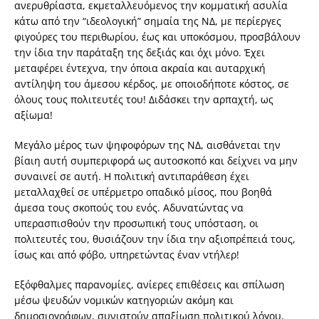
ανερυθρίαστα, εκμεταλλευόμενος την κομματική ασυλία
κάτω από την “ιδεολογική” σημαία της ΝΔ, με περίεργες
φιγούρες του περιθωρίου, έως και υποκόσμου, προσβάλουν
την ίδια την παράταξη της δεξιάς και όχι μόνο. Έχει
μεταφέρει έντεχνα, την όποια ακραία και αυταρχική
αντίληψη του άμεσου κέρδος, με οποιοδήποτε κόστος, σε
όλους τους πολιτευτές του! Διδάσκει την αρπαχτή, ως
αξίωμα!
Μεγάλο μέρος των ψηφοφόρων της ΝΔ, αισθάνεται την
βίαιη αυτή συμπεριφορά ως αυτοσκοπό και δείχνει να μην
συναινεί σε αυτή. Η πολιτική αντιπαράθεση έχει
μεταλλαχθεί σε υπέρμετρο οπαδικό μίσος, που βοηθά
άμεσα τους σκοπούς του ενός. Αδυνατώντας να
υπερασπισθούν την προσωπική τους υπόσταση, οι
πολιτευτές του, θυσιάζουν την ίδια την αξιοπρέπειά τους,
ίσως και από φόβο, υπηρετώντας έναν ντήλερ!
Εξόφθαλμες παρανομίες, ανίερες επιθέσεις και σπίλωση
μέσω ψευδών νομικών κατηγοριών ακόμη και
δημοσιογράφων, συνιστούν απαξίωση πολιτικού λόγου,