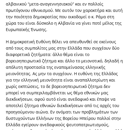
αλβανικού “μετα-αναγεννησιακού” και εν πολλοίς
πρωτόγονου εθνικισμού. Με αυτόν τον χαρακτήρα και αυτή
την ποιότητα δημοκρατίας που οικοδομεί ο κ. Ράμα στη
χώρα του είναι δύσκολο η Αλβανία να γίνει ποτέ μέλος της
Ευρωπαϊκής Ένωσης.
Η Δημοκρατική Ευθύνη θέλει να απευθυνθεί σε εκείνους
από τους συμπολίτες μας στην Ελλάδα που συγχέουν δύο
διαφορετικά ζητήματα: άλλο θέμα είναι το
βορειοηπειρωτικό ζήτημα και άλλο το μειονοτικό, δηλαδή η
απόλυτη προστασία της εναπομείνασας ελληνικής
μειονότητας. Ας μην τα συγχέουν. Η ευθύνη της Ελλάδος
για την ελληνική μειονότητα είναι αναπαλλοτρίωτη και
χωρίς εκπτώσεις, το δε βορειοηπειρωτικό ζήτημα δεν
μπορεί να συμπεριλαμβάνεται ως θέμα εθνικών μας
διεκδικήσεων, αφού αυτό είναι ανεδαφικό και έπαψε να
αποτελεί ζήτημα εθνικών διεκδικήσεων από τις αρχές του
προηγούμενου αιώνα. Εν ονόματι των προβλημάτων των
δυστυχούντων Ελλήνων της Βορείου Ηπείρου πολλοί στην
Ελλάδα εγείρουν ανεδαφικούς ψευτοπατριωτισμούς,