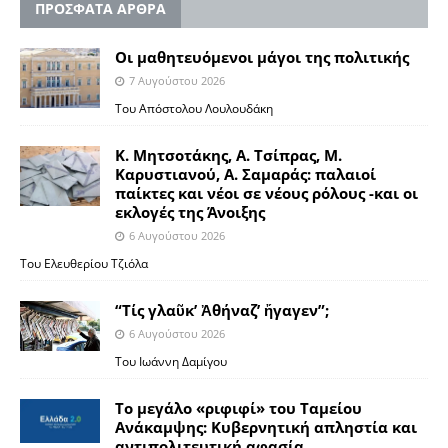
ΠΡΟΣΦΑΤΑ ΑΡΘΡΑ
Οι μαθητευόμενοι μάγοι της πολιτικής
7 Αυγούστου 2026
Του Απόστολου Λουλουδάκη
Κ. Μητσοτάκης, Α. Τσίπρας, Μ.
Καρυστιανού, Α. Σαμαράς: παλαιοί
παίκτες και νέοι σε νέους ρόλους -και οι
εκλογές της Άνοιξης
6 Αυγούστου 2026
Του Ελευθερίου Τζιόλα
“Τίς γλαῦκ’ Ἀθήναζ’ ἤγαγεν”;
6 Αυγούστου 2026
Του Ιωάννη Δαμίγου
Το μεγάλο «ριφιφί» του Ταμείου
Ανάκαμψης: Κυβερνητική απληστία και
αντιπολιτευτική αφασία