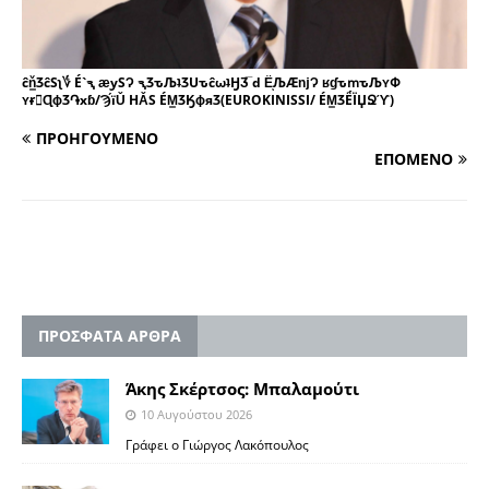
ĉň͇ӠĉSʅ؇ É`ԇ ӕͅуSɁ ԇӠԏЉʇӠUԏĉωʇӇӠ̅ ԁ ЁͅЉӔǌɁ ʁɠԏՠԏЉʏՓ
ʏɍٍɊϕӠ֏хɓ/Ϡ͏́їǓ HǍS ÉM͇ӠӃϕяӠ(EUROKINISSI/ ÉM͇ӠЁ́ÏЏՋϓ)
ΠΡΟΗΓΟΥΜΕΝΟ
ΕΠΟΜΕΝΟ
ΠΡΟΣΦΑΤΑ ΑΡΘΡΑ
Άκης Σκέρτσος: Μπαλαμούτι
10 Αυγούστου 2026
Γράφει ο Γιώργος Λακόπουλος