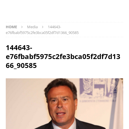
HOME
Media
144643-
e76fbabf5975c2fe3bca05f2df7d1366_90585
144643-
e76fbabf5975c2fe3bca05f2df7d13
66_90585