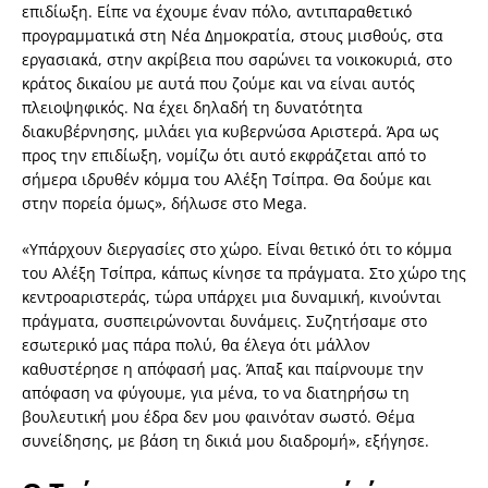
επιδίωξη. Είπε να έχουμε έναν πόλο, αντιπαραθετικό
προγραμματικά στη Νέα Δημοκρατία, στους μισθούς, στα
εργασιακά, στην ακρίβεια που σαρώνει τα νοικοκυριά, στο
κράτος δικαίου με αυτά που ζούμε και να είναι αυτός
πλειοψηφικός. Να έχει δηλαδή τη δυνατότητα
διακυβέρνησης, μιλάει για κυβερνώσα Αριστερά. Άρα ως
προς την επιδίωξη, νομίζω ότι αυτό εκφράζεται από το
σήμερα ιδρυθέν κόμμα του Αλέξη Τσίπρα. Θα δούμε και
στην πορεία όμως», δήλωσε στο Mega.
«Υπάρχουν διεργασίες στο χώρο. Είναι θετικό ότι το κόμμα
του Αλέξη Τσίπρα, κάπως κίνησε τα πράγματα. Στο χώρο της
κεντροαριστεράς, τώρα υπάρχει μια δυναμική, κινούνται
πράγματα, συσπειρώνονται δυνάμεις. Συζητήσαμε στο
εσωτερικό μας πάρα πολύ, θα έλεγα ότι μάλλον
καθυστέρησε η απόφασή μας. Άπαξ και παίρνουμε την
απόφαση να φύγουμε, για μένα, το να διατηρήσω τη
βουλευτική μου έδρα δεν μου φαινόταν σωστό. Θέμα
συνείδησης, με βάση τη δικιά μου διαδρομή», εξήγησε.