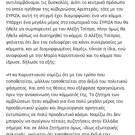
αντιλαμβάνομαι τις δυσκολίες. Διότι το κεντρικό πρόσωπο
το οποίο ηγήθηκε της κυβερνώσας Αριστεράς, τότε με τον
ΣΥΡΙΖΑ, αυτή τη στιγμή έχει διαμορφώσει ένα νέο κόμμα.
Υπάρχει ένα μεγάλο μέρος στο εσωτερικό του ΣΥΡΙΖΑ που θα
ήθελε να συμπορευτεί με τον Αλέξη Τσίπρα, πλην όμως θα
ήθελε κάπως να διατηρηθεί το κόμμα. Ο Αλέξης Τσίπρας
φαίνεται ότι δεν τον ενδιαφέρει να κάνει συνεργασίες με
κόμματα, και με διαμορφωμένες δομές», τόνισε η ίδια, ενώ
αναφορικά με την Μαρία Καρυστιανού και το κόμμα που
ίδρυσε, δήλωσε τα εξής:
«Η κα Καρυστιανού νομίζω ότι με τον τρόπο που
τοποθετείται, μάλλον τοποθετείται στα δεξιά του πολιτικού
φάσματος. Και από τις θέσεις που εξέφρασε προηγούμενα,
πριν την ανακοίνωση του κόμματός της. Το ζήτημα των
αμβλώσεων ήταν κομβικό για ένα πολύ μεγάλο μέρος του
προοδευτικού χώρου και δημιούργησε αρνητικές
εντυπώσεις σε πολύ προοδευτικό κόσμο. Νομίζω ότι δεν
μπορούν να ανοίγουν τέτοιες συζητήσεις στην Ελλάδα
σήμερα. Και σε άλλα ζητήματα όμως, ιδίως εξωτερικής
πολιτικής, φαίνεται ότι τοποθετείται στα δεξιά του