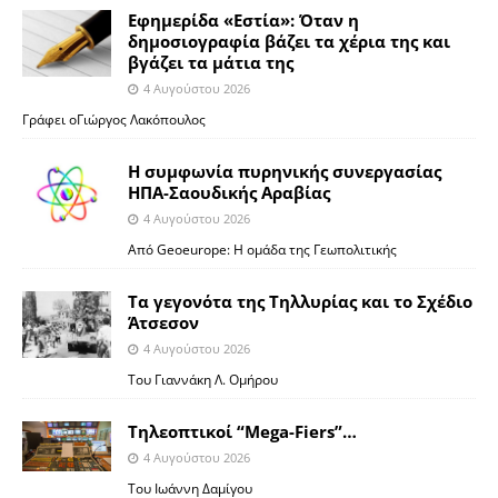
Εφημερίδα «Εστία»: Όταν η
δημοσιογραφία βάζει τα χέρια της και
βγάζει τα μάτια της
4 Αυγούστου 2026
Γράφει οΓιώργος Λακόπουλος
Η συμφωνία πυρηνικής συνεργασίας
ΗΠΑ-Σαουδικής Αραβίας
4 Αυγούστου 2026
Από Geoeurope: H ομάδα της Γεωπολιτικής
Τα γεγονότα της Τηλλυρίας και το Σχέδιο
Άτσεσον
4 Αυγούστου 2026
Toυ Γιαννάκη Λ. Ομήρου
Tηλεοπτικοί “Mega-Fiers”…
4 Αυγούστου 2026
Toυ Ιωάννη Δαμίγου