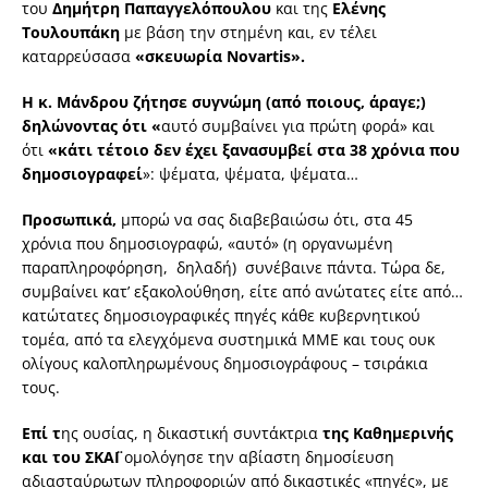
του
Δημήτρη Παπαγγελόπουλου
και της
Ελένης
Τουλουπάκη
με βάση την στημένη και, εν τέλει
καταρρεύσασα
«σκευωρία Novartis».
Η κ. Μάνδρου
ζήτησε συγνώμη (
από ποιους, άραγε;
)
δηλώνοντας ότι
«
αυτό συμβαίνει για πρώτη φορά» και
ότι
«κάτι τέτοιο δεν έχει ξανασυμβεί στα 38 χρόνια που
δημοσιογραφεί
»: ψέματα, ψέματα, ψέματα…
Προσωπικά,
μπορώ να σας διαβεβαιώσω ότι, στα 45
χρόνια που δημοσιογραφώ, «αυτό» (η οργανωμένη
παραπληροφόρηση, δηλαδή) συνέβαινε πάντα. Τώρα δε,
συμβαίνει κατ’ εξακολούθηση, είτε από ανώτατες είτε από…
κατώτατες δημοσιογραφικές πηγές κάθε κυβερνητικού
τομέα, από τα ελεγχόμενα συστημικά ΜΜΕ και τους ουκ
ολίγους καλοπληρωμένους δημοσιογράφους – τσιράκια
τους.
Επί τ
ης ουσίας, η δικαστική συντάκτρια
της Καθημερινής
και του ΣΚΑΪ
ομολόγησε την αβίαστη δημοσίευση
αδιασταύρωτων πληροφοριών από δικαστικές «πηγές», με