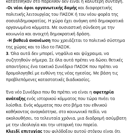
κατατέθηκαν στο παρελθόν δεν είναι η καλύτερη συνταγή.
-Οι νέοι όροι οργανωτικής δομής
και διαφορετικής
πολιτικής λειτουργίας του ΠΑΣΟΚ ή του νέου φορέα της
σοσιαλδημοκρατίας. Η χώρα έχει ανάγκη από δημοκρατικά
οργανωμένα κόμματα. Με ουσιαστική σύνδεση με την
κοινωνία και ανοιχτή δημοκρατική δράση.
-Η βαθειά ανανέωση
που χρειάζεται το πολιτικό σύστημα
της χώρας και το ίδιο το ΠΑΣΟΚ.
3
. Όλα αυτά δεν μπορεί, νηφάλια και ψύχραιμα, να
συζητηθούν σήμερα. Σε όλα αυτά πρέπει να δώσει θετικές
απαντήσεις ένα τακτικό Συνέδριο ΠΑΣΟΚ που πρέπει να
δρομολογηθεί με ευθύνη της νέας ηγεσίας. Με βάση τις
προβλεπόμενες καταστατικές διαδικασίες.
Ένα νέο Συνέδριο που θα πρέπει να είναι η
αφετηρία
ανάταξης
ενός ιστορικού κόμματος που τώρα πνέει τα
λοίσθια. Ενός κόμματος που στο βήμα του εθνικού
καθήκοντος αναγκάστηκε, στο κοινωνικό πεδίο, να
ακολουθήσει, τα τελευταία χρόνια, μια διαδρομή ασύμβατη
με την ιδεολογία και την ιστορική του πορεία.
Κλειδί επιτυχίας
του φιλόδοξου αυτού στόχου είναι ότι