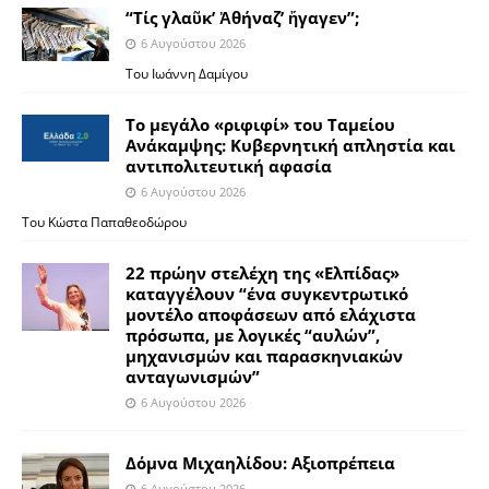
“Τίς γλαῦκ’ Ἀθήναζ’ ἤγαγεν”;
6 Αυγούστου 2026
Του Ιωάννη Δαμίγου
Το μεγάλο «ριφιφί» του Ταμείου
Ανάκαμψης: Κυβερνητική απληστία και
αντιπολιτευτική αφασία
6 Αυγούστου 2026
Του Κώστα Παπαθεοδώρου
22 πρώην στελέχη της «Ελπίδας»
καταγγέλουν “ένα συγκεντρωτικό
μοντέλο αποφάσεων από ελάχιστα
πρόσωπα, με λογικές “αυλών”,
μηχανισμών και παρασκηνιακών
ανταγωνισμών”
6 Αυγούστου 2026
Δόμνα Μιχαηλίδου: Αξιοπρέπεια
6 Αυγούστου 2026