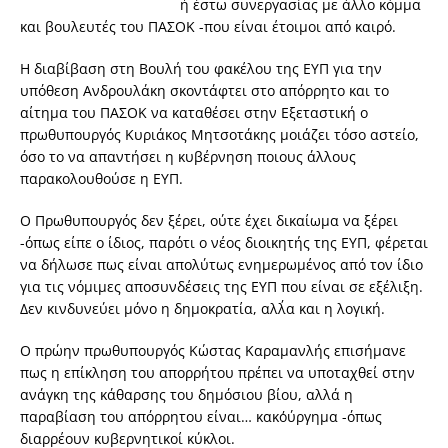
ή έστω συνεργασίας με άλλο κόμμα
και βουλευτές του ΠΑΣΟΚ -που είναι έτοιμοι από καιρό.
Η διαβίβαση στη Βουλή του φακέλου της ΕΥΠ για την
υπόθεση Ανδρουλάκη σκοντάφτει στο απόρρητο και το
αίτημα του ΠΑΣΟΚ να καταθέσει στην Εξεταστική ο
πρωθυπουργός Κυριάκος Μητσοτάκης μοιάζει τόσο αστείο,
όσο το να απαντήσει η κυβέρνηση ποιους άλλους
παρακολουθούσε η ΕΥΠ.
Ο Πρωθυπουργός δεν ξέρει, ούτε έχει δικαίωμα να ξέρει
-όπως είπε ο ίδιος, παρότι ο νέος διοικητής της ΕΥΠ, φέρεται
να δήλωσε πως είναι απολύτως ενημερωμένος από τον ίδιο
για τις νόμιμες αποσυνδέσεις της ΕΥΠ που είναι σε εξέλιξη.
Δεν κινδυνεύει μόνο η δημοκρατία, αλλ΄α και η λογική.
Ο πρώην πρωθυπουργός Κώστας Καραμανλής επισήμανε
πως η επίκληση του απορρήτου πρέπει να υποταχθεί στην
ανάγκη της κάθαρσης του δημόσιου βίου, αλλά η
παραβίαση του απόρρητου είναι… κακο΄ύργημα -όπως
διαρρέουν κυβερνητικοί κύκλοι.