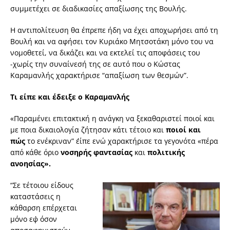
συμμετέχει σε διαδικασίες απαξίωσης της Βουλής.
Η αντιπολίτευση θα έπρεπε ήδη να έχει αποχωρήσει από τη
Βουλή και να αφήσει τον Κυριάκο Μητσοτάκη μόνο του να
νομοθετεί, να δικάζει και να εκτελεί τις αποφάσεις του
-χωρίς την συναίνεσή της σε αυτό που ο Κώστας
Καραμανλής χαρακτήρισε “απαξίωση των θεσμών”.
Τι είπε και έδειξε ο Καραμανλής
«Παραμένει επιτακτική η ανάγκη να ξεκαθαριστεί ποιοί και
με ποια δικαιολογία ζήτησαν κάτι τέτοιο και
ποιοί και
πώς
το ενέκριναν” ε΄ίπε ενώ χαρακτήρισε τα γεγονότα «πέρα
από κάθε όριο
νοσηρής φαντασίας
και
πολιτικής
ανοησίας».
“Σε τέτοιου είδους
καταστάσεις η
κάθαρση επέρχεται
μόνο εφ΄ όσον