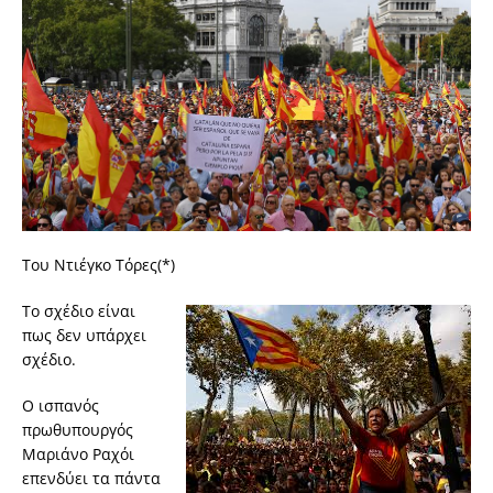
Του Ντιέγκο Τόρες(*)
Το σχέδιο είναι
πως δεν υπάρχει
σχέδιο.
Ο ισπανός
πρωθυπουργός
Μαριάνο Ραχόι
επενδύει τα πάντα