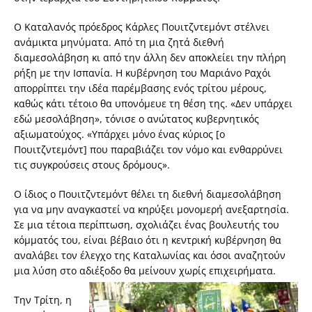
Ο Καταλανός πρόεδρος Κάρλες Πουιτζντεμόντ στέλνει
ανάμικτα μηνύματα. Από τη μια ζητά διεθνή
διαμεσολάβηση κι από την άλλη δεν αποκλείει την πλήρη
ρήξη με την Ισπανία. Η κυβέρνηση του Μαριάνο Ραχόι
απορρίπτει την ιδέα παρέμβασης ενός τρίτου μέρους,
καθώς κάτι τέτοιο θα υπονόμευε τη θέση της. «Δεν υπάρχει
εδώ μεσολάβηση», τόνισε ο ανώτατος κυβερνητικός
αξιωματούχος. «Υπάρχει μόνο ένας κύριος [ο
Πουιτζντεμόντ] που παραβιάζει τον νόμο και ενθαρρύνει
τις συγκρούσεις στους δρόμους».
Ο ίδιος ο Πουιτζντεμόντ θέλει τη διεθνή διαμεσολάβηση
για να μην αναγκαστεί να κηρύξει μονομερή ανεξαρτησία.
Σε μια τέτοια περίπτωση, σχολιάζει ένας βουλευτής του
κόμματός του, είναι βέβαιο ότι η κεντρική κυβέρνηση θα
αναλάβει τον έλεγχο της Καταλωνίας και όσοι αναζητούν
μια λύση στο αδιέξοδο θα μείνουν χωρίς επιχειρήματα.
Την Τρίτη, η