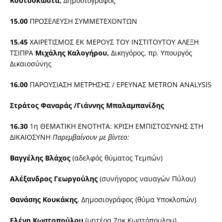
Κουτσοκώστα,
Δημοσιογράφος
15.00
ΠΡΟΣΕΛΕΥΣΗ ΣΥΜΜΕΤΕΧΟΝΤΩΝ
15.45
ΧΑΙΡΕΤΙΣΜΟΣ ΕΚ ΜΕΡΟΥΣ ΤΟΥ ΙΝΣΤΙΤΟΥΤΟΥ ΑΛΕΞΗ
ΤΣΙΠΡΑ
Μιχάλης Καλογήρου,
Δικηγόρος, πρ. Υπουργός
Δικαιοσύνης
16.00
ΠΑΡΟΥΣΙΑΣΗ ΜΕΤΡΗΣΗΣ / ΕΡΕΥΝΑΣ METRON ANALYSIS
Στράτος Φαναράς /Γιάννης Μπαλαμπανίδης
16.30
1η ΘΕΜΑΤΙΚΗ ΕΝΟΤΗΤΑ: ΚΡΙΣΗ ΕΜΠΙΣΤΟΣΥΝΗΣ ΣΤΗ
ΔΙΚΑΙΟΣΥΝΗ
Παρεμβαίνουν με βίντεο:
Βαγγέλης Βλάχος
(αδελφός θύματος Τεμπών)
Αλέξανδρος Γεωργούλης
(συνήγορος ναυαγών Πύλου)
Θανάσης Κουκάκης
, Δημοσιογράφος (θύμα Υποκλοπών)
Ελένη Κωστοπούλου
(μητέρα Ζακ Κωστόπουλου)