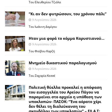
Του Ελευθερίου Τζιόλα
“Κι αν δεν φυτρώσουν, του χρόνου πάλι”
9 Αυγούστου 2026
Toυ Ιωάννη Δαμίγου
Ηταν μια φορά το κόμμα Καρυστιανού…
9 Αυγούστου 2026
Του Φοίβου Καρζή
Μνημείο δικαστικού παραλογισμού
9 Αυγούστου 2026
Του Ζαχαρία Κεσσέ
Πολιτική θύελλα προκαλεί η απόφαση
του εισαγγελέα του Αρείου Πάγου να
παραμείνει στο αρχείο η υπόθεση των
υποκλοπών- ΠΑΣΟΚ: “Ένα αόρατο χέρι
δεν θέλει τη διαλεύκανση του
σκανδάλου των υποκλοπών” – ΕΛ.Α.Σ: