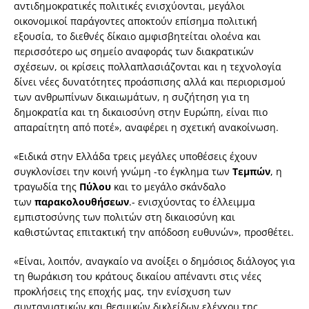
αντιδημοκρατικές πολιτικές ενισχύονται, μεγάλοι
οικονομικοί παράγοντες αποκτούν επίσημα πολιτική
εξουσία, το διεθνές δίκαιο αμφισβητείται ολοένα και
περισσότερο ως σημείο αναφοράς των διακρατικών
σχέσεων, οι κρίσεις πολλαπλασιάζονται και η τεχνολογία
δίνει νέες δυνατότητες προάσπισης αλλά και περιορισμού
των ανθρωπίνων δικαιωμάτων, η συζήτηση για τη
δημοκρατία και τη δικαιοσύνη στην Ευρώπη, είναι πιο
απαραίτητη από ποτέ», αναφέρει η σχετική ανακοίνωση.
«Ειδικά στην Ελλάδα τρεις μεγάλες υποθέσεις έχουν
συγκλονίσει την κοινή γνώμη -το έγκλημα των
Τεμπών
, η
τραγωδία της
Πύλου
και το μεγάλο σκάνδαλο
των
παρακολουθήσεων
.- ενισχύοντας το έλλειμμα
εμπιστοσύνης των πολιτών στη δικαιοσύνη και
καθιστώντας επιτακτική την απόδοση ευθυνών», προσθέτει.
«Είναι, λοιπόν, αναγκαίο να ανοίξει ο δημόσιος διάλογος για
τη θωράκιση του κράτους δικαίου απέναντι στις νέες
προκλήσεις της εποχής μας, την ενίσχυση των
συνταγματικών και θεσμικών δικλείδων ελέγχου της