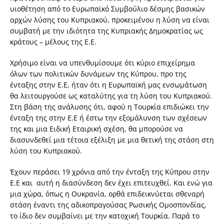
υιοθέτηση από το Ευρωπαϊκό Συμβούλιο δέσμης βασικών
αρχών λύσης του Κυπριακού, προκειμένου η λύση να είναι
συμβατή με την ιδιότητα της Κυπριακής Δημοκρατίας ως
κράτους – μέλους της Ε.Ε.
Χρήσιμο είναι να υπενθυμίσουμε ότι κύριο επιχείρημα
όλων των πολιτικών δυνάμεων της Κύπρου, προ της
ένταξης στην Ε.Ε, ήταν ότι η Ευρωπαϊκή μας ενσωμάτωση
θα λειτουργούσε ως καταλύτης για τη λύση του Κυπριακού.
Στη βάση της ανάλυσης ότι, αφού η Τουρκία επιδιώκει την
ένταξη της στην Ε.Ε ή έστω την εξομάλυνση των σχέσεων
της και μια Ειδική Εταιρική σχέση, θα μπορούσε να
διασυνδεθεί μια τέτοια εξέλιξη με μια θετική της στάση στη
λύση του Κυπριακού.
Έχουν περάσει 19 χρόνια από την ένταξη της Κύπρου στην
Ε.Ε και αυτή η διασύνδεση δεν έχει επιτευχθεί. Και ενώ για
μια χώρα, όπως η Ουκρανία, ορθά επιδεικνύεται σθεναρή
στάση έναντι της αδικοπραγούσας Ρωσικής Ομοσπονδίας,
το ίδιο δεν συμβαίνει με την κατοχική Τουρκία. Παρά το