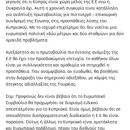
γεγονός ότι η Κύπρος είναι χώρα μέλος της Ε.Ε ενώ η
Ουκρανία όχι. Αυτή η χρονική συγκυρία είναι κατάλληλη
για ανάπτυξη πρωτοβουλίας για πιο ενεργό – επικουρική
συνδρομή της Ένωσης στις προσπάθειες λύσης του
Κυπριακού. Με το ισχυρό επιχείρημα ότι δεν νοείται μια
ευρωπαϊκή πολιτική «δύο μέτρων και δύο σταθμών» για δύο
ομοειδή προβλήματα.
Ανεξάρτητα αν η πρωτοβουλία πιο έντονης ανάμιξης της
Ε.Ε θα έχει την προσδοκώμενη επιτυχία, το καθήκον όλων
είναι με συλλογικότητα και ομοθυμία να στηριχθεί η
προσπάθεια. Που αναμφίβολα, αν ευοδωθεί, θα βοηθήσει
στην διάρρηξη του σημερινού αδιεξόδου, με κάμψη της
άτεγκτης αδιαλλαξίας της Τουρκίας.
Σημ: Προφανώς δεν είναι βέβαιο ότι το Ευρωπαϊκό
Συμβούλιο θα προχωρήσει σε διορισμό ειδικού
απεσταλμένου για το Κυπριακό. Είναι όμως βέβαιον ότι σε
οποιαδήποτε διαπραγματευτική διαδικασία η Ε.Ε θα είναι
παρούσα. Ούτως ή άλλως το Κυπριακό είναι αμετάκλητα
και Ευρωπαϊκό πρόβλημα, πέραν του διεθνούς του