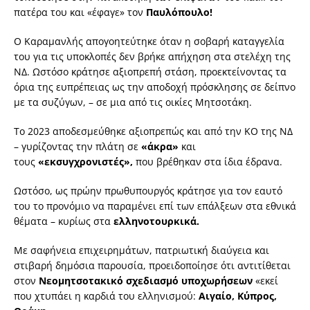
πατέρα του και «έφαγε» τον
Παυλόπουλο!
Ο Καραμανλής απογοητεύτηκε όταν η σοβαρή καταγγελία
του για τις υποκλοπές δεν βρήκε απήχηση στα στελέχη της
ΝΔ. Ωστόσο κράτησε αξιοπρεπή στάση, προεκτείνοντας τα
όρια της ευπρέπειας ως την αποδοχή πρόσκλησης σε δείπνο
με τα συζύγων, – σε μια από τις οικίες Μητσοτάκη.
Το 2023 αποδεσμεύθηκε αξιοπρεπώς και από την ΚΟ της ΝΔ
– γυρίζοντας την πλάτη σε
«άκρα»
και
τους
«εκσυγχρονιστές»,
που βρέθηκαν στα ίδια έδρανα.
Ωστόσο, ως πρώην πρωθυπουργός κράτησε για τον εαυτό
του το προνόμιο να παραμένει επί των επάλξεων στα εθνικά
θέματα – κυρίως στα
ελληνοτουρκικά.
Με σαφήνεια επιχειρημάτων, πατριωτική διαύγεια και
στιβαρή δημόσια παρουσία, προειδοποίησε ότι αντιτίθεται
στον
Νεομητσοτακικό σχεδιασμό υποχωρήσεων
«εκεί
που χτυπάει η καρδιά του ελληνισμού:
Αιγαίο, Κύπρος,