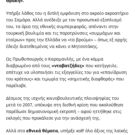
Θράκη».
Υπήρξε λάθος του η διπλή εμφάνιση στο ακραίο ακροατήριο
του Σαμάρα. Αλλά ανέδειξε με τον προσωπικό εξοπλισμό
του, τα όρια της εθνικής συμπεριφοράς, απέναντι στην
τουρκική βουλιμία και τις παροτρύνσεις «συμμάχων και
εταίρων» προς την Ελλάδα να «τα βρούμε» – όπως εξ αρχής
έδειξε διατεθειμένος να κάνει ο Μητσοτάκης.
Ως Πρωθυπουργός ο Καραμανλής, με ένα κόμμα
διαβρωμένο από τους
«νταβατζήδες»
που κατήγγειλε,
απέτυχε να υλοποιήσει τις εξαγγελίες του για «επανίδρυση
του κράτους» και τιμωρία της «σημιτικής διαφθοράς» που
παρέλαβε.
Δέσμιος της ισχνής κοινοβουλευτικής πλειοψηφίας του
μετά το 2007, υπέκυψε στη διεθνή κρίση που ακολούθησε
παρέδωσε δημοσιονομική εκτροπή – αφού ηττήθηκε στις
εκλογές που προκάλεσε για την ανάσχεσή της.
Αλλά στα
εθνικά θέματα,
υπήρξε καθ’ όλα άξιος της λαϊκής