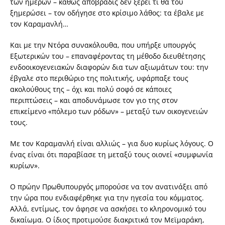
των ημερών – καθώς αποβραδίς δεν ξέρει τι θα του
ξημερώσει – τον οδήγησε στο κρίσιμο λάθος: τα έβαλε με
τον Καραμανλή…
Και με την Ντόρα συνακόλουθα, που υπήρξε υπουργός
Εξωτερικών του – επαναφέροντας τη μέθοδο διευθέτησης
ενδοοικογενειακών διαφορών δια των αξιωμάτων του: την
έβγαλε στο περιθώριο της πολιτικής, υφάρπαξε τους
ακολούθους της – όχι και πολύ σοφό σε κάποιες
περιπτώσεις – και αποδυνάμωσε τον γιο της στον
επικείμενο «πόλεμο των ρόδων» – μεταξύ των οικογενειών
τους.
Με τον Καραμανλή είναι αλλιώς – για δυο κυρίως λόγους. Ο
ένας είναι ότι παραβίασε τη μεταξύ τους οιονεί «συμφωνία
κυρίων».
Ο πρώην Πρωθυπουργός μπορούσε να τον ανατινάξει από
την ώρα που ενδιαφέρθηκε για την ηγεσία του κόμματος.
Αλλά, εντίμως, τον άφησε να ασκήσει το κληρονομικό του
δικαίωμα. Ο ίδιος προτιμούσε διακριτικά τον Μεϊμαράκη,