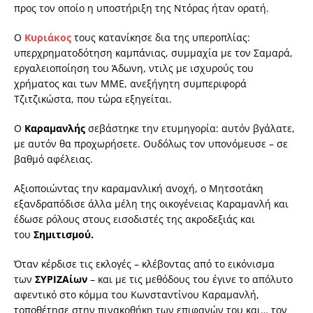
προς τον οποίο η υποστήριξη της Ντόρας ήταν ορατή.
Ο
Κυριάκος
τους κατανίκησε δια της υπεροπλίας:
υπερχρηματοδότηση καμπάνιας, συμμαχία με τον Σαμαρά,
εργαλειοποίηση του Άδωνη, ντιλς με ισχυρούς του
χρήματος και των ΜΜΕ, ανεξήγητη συμπεριφορά
Τζιτζικώστα, που τώρα εξηγείται.
Ο
Καραμανλής
σεβάστηκε την ετυμηγορία: αυτόν βγάλατε,
με αυτόν θα προχωρήσετε. Ουδόλως τον υπονόμευσε – σε
βαθμό αφέλειας.
Αξιοποιώντας την καραμανλική ανοχή, ο Μητσοτάκη
εξανδραπόδισε άλλα μέλη της οικογένειας Καραμανλή και
έδωσε ρόλους στους εισοδιστές της ακροδεξιάς και
του
Σημιτισμού.
Όταν κέρδισε τις εκλογές – κλέβοντας από το εικόνισμα
των
ΣΥΡΙΖΑίων
– και με τις μεθόδους του έγινε το απόλυτο
αφεντικό στο κόμμα του Κωνσταντίνου Καραμανλή,
τοποθέτησε στην πινακοθήκη των επιφανών του και… τον