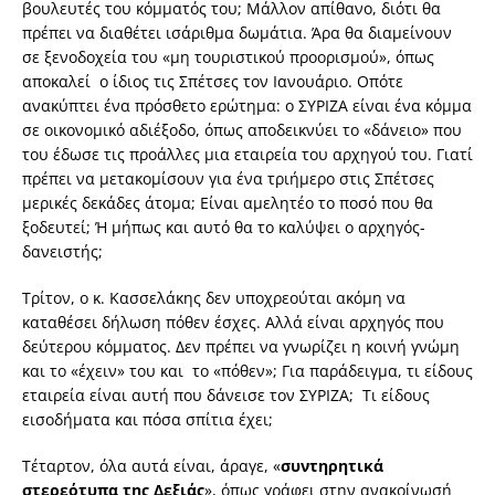
βουλευτές του κόμματός του; Μάλλον απίθανο, διότι θα
πρέπει να διαθέτει ισάριθμα δωμάτια. Άρα θα διαμείνουν
σε ξενοδοχεία του «μη τουριστικού προορισμού», όπως
αποκαλεί ο ίδιος τις Σπέτσες τον Ιανουάριο. Οπότε
ανακύπτει ένα πρόσθετο ερώτημα: ο ΣΥΡΙΖΑ είναι ένα κόμμα
σε οικονομικό αδιέξοδο, όπως αποδεικνύει το «δάνειο» που
του έδωσε τις προάλλες μια εταιρεία του αρχηγού του. Γιατί
πρέπει να μετακομίσουν για ένα τριήμερο στις Σπέτσες
μερικές δεκάδες άτομα; Είναι αμελητέο το ποσό που θα
ξοδευτεί; Ή μήπως και αυτό θα το καλύψει ο αρχηγός-
δανειστής;
Τρίτον, ο κ. Κασσελάκης δεν υποχρεούται ακόμη να
καταθέσει δήλωση πόθεν έσχες. Αλλά είναι αρχηγός που
δεύτερου κόμματος. Δεν πρέπει να γνωρίζει η κοινή γνώμη
και το «έχειν» του και το «πόθεν»; Για παράδειγμα, τι είδους
εταιρεία είναι αυτή που δάνεισε τον ΣΥΡΙΖΑ; Τι είδους
εισοδήματα και πόσα σπίτια έχει;
Τέταρτον, όλα αυτά είναι, άραγε, «
συντηρητικά
στερεότυπα της Δεξιάς
», όπως γράφει στην ανακοίνωσή