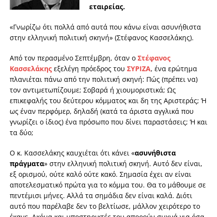
εταιρείας.
«Γνωρίζω ότι πολλά από αυτά που κάνω είναι ασυνήθιστα
στην ελληνική πολιτική σκηνή» (Στέφανος Κασσελάκης).
Από τον περασμένο Σεπτέμβρη, όταν ο
Στέφανος
Κασσελάκης
εξελέγη πρόεδρος του
ΣΥΡΙΖΑ
, ένα ερώτημα
πλανιέται πάνω από την πολιτική σκηνή: Πώς (πρέπει να)
τον αντιμετωπίζουμε; Σοβαρά ή χιουμοριστικά; Ως
επικεφαλής του δεύτερου κόμματος και δη της Αριστεράς; Ή
ως έναν περφόμερ, δηλαδή (κατά τα άριστα αγγλικά που
γνωρίζει ο ίδιος) ένα πρόσωπο που δίνει παραστάσεις; Ή και
τα δύο;
Ο κ. Κασσελάκης καυχιέται ότι κάνει «
ασυνήθιστα
πράγματα
» στην ελληνική πολιτική σκηνή. Αυτό δεν είναι,
εξ ορισμού, ούτε καλό ούτε κακό. Σημασία έχει αν είναι
αποτελεσματικό πρώτα για το κόμμα του. Θα το μάθουμε σε
πεντέμισι μήνες. Αλλά τα σημάδια δεν είναι καλά. Διότι
αυτό που παρέλαβε δεν το βελτίωσε, μάλλον χειρότερο το
έκανε. Ακόμα και υποστηρικτές του απορούν συχνά για όσα