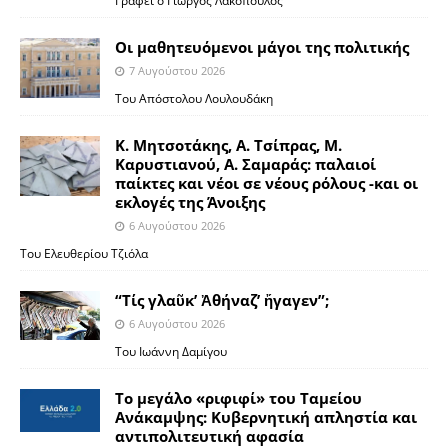
Γράφει ο Γιώργος Λακόπουλος
Οι μαθητευόμενοι μάγοι της πολιτικής
7 Αυγούστου 2026
Του Απόστολου Λουλουδάκη
Κ. Μητσοτάκης, Α. Τσίπρας, Μ.
Καρυστιανού, Α. Σαμαράς: παλαιοί
παίκτες και νέοι σε νέους ρόλους -και οι
εκλογές της Άνοιξης
6 Αυγούστου 2026
Του Ελευθερίου Τζιόλα
“Τίς γλαῦκ’ Ἀθήναζ’ ἤγαγεν”;
6 Αυγούστου 2026
Του Ιωάννη Δαμίγου
Το μεγάλο «ριφιφί» του Ταμείου
Ανάκαμψης: Κυβερνητική απληστία και
αντιπολιτευτική αφασία