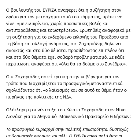
O βουλευτής του ΣΥΡΙΖΑ αναφέρει ότι η συζήτηση στον
δρόμο για τον μετασχηματισμό του κόμματος, πρέπει να
γίνει «με ειλικρίνεια, χωρίς προσωπικές βολές και
αντιπαραθέσεις και εσωστρέφεια». Ερωτηθείς αναφορικά με
τη συζήτηση για το ενδεχόμενο εκλογής του Προέδρου από
τη βάση και αλλαγή ονόματος, ο κ. Ζαχαριάδης δηλώνει
ανοικτός και στα δύο θέματα, προσθέτοντας επιπλέον ότι
και στα δύο θέματα έχει σοβαρό προβληματισμό. Σε κάθε
περίπτωση, αναφέρει ότι «όλα θα τα δούμε στο Συνέδριο».
Ο κ. Ζαχαριάδης ασκεί κριτική στην κυβέρνηση για τον
τρόπο που διαχειρίζεται το προσφυγικό/μεταναστευτικό,
σχολιάζοντας ότι «ο λαϊκισμός και σε αυτό το θέμα ήταν ο
πυρήνας της πολιτικής της ΝΔ».
Ολόκληρη η συνέντευξη του Κώστα Ζαχαριάδη στον Νίκο
Λιονάκη για το Αθηναϊκό -Μακεδονικό Πρακτορείο Ειδήσεων:
Το προσφυγικό κυριαρχεί στην πολιτική επικαιρότητα, δυστυχώς
με δραματικές αφορμές και πάλι. Ο ΣΥΡΙΖΑ ασκεί πολύ έντονη