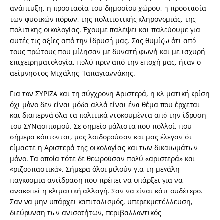
ανάπτυξη, η προστασία του δημοσίου χώρου, η προστασία
των φυσικών πόρων, της πολιτιστικής κληρονομιάς, της
πολιτικής οικολογίας. Έχουμε παλέψει και παλεύουμε για
αυτές τις αξίες από την ίδρυσή μας. Σας θυμίζω ότι από
τους πρώτους που μίλησαν με δυνατή φωνή και με ισχυρή
επιχειρηματολογία, πολύ πριν από την εποχή μας, ήταν ο
αείμνηστος Μιχάλης Παπαγιαννάκης.
Για τον ΣΥΡΙΖΑ και τη σύγχρονη Αριστερά, η κλιματική κρίση
όχι μόνο δεν είναι μόδα αλλά είναι ένα θέμα που έρχεται
και διαπερνά όλα τα πολιτικά ντοκουμέντα από την ίδρυση
του ΣΥΝασπισμού. Σε σημείο μάλιστα που πολλοί, που
σήμερα κόπτονται, μας λοιδορούσαν και μας έλεγαν ότι
είμαστε η Αριστερά της οικολογίας και των δικαιωμάτων
μόνο. Τα οποία τότε δε θεωρούσαν πολύ «αριστερά» και
«ριζοσπαστικά». Σήμερα όλοι μιλούν για τη μεγάλη
παγκόσμια αντίδραση που πρέπει να υπάρξει για να
ανακοπεί η κλιματική αλλαγή. Σαν να είναι κάτι ουδέτερο.
Σαν να μην υπάρχει καπιταλισμός, υπερεκμετάλλευση,
διεύρυνση των ανισοτήτων, περιβαλλοντικός