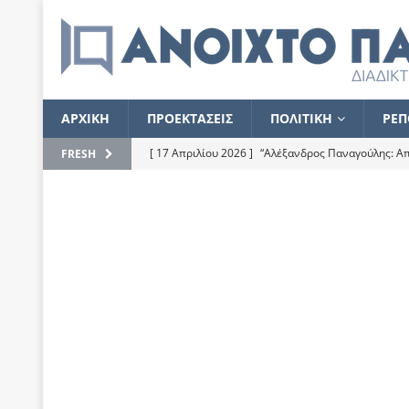
ΑΡΧΙΚΗ
ΠΡΟΕΚΤΑΣΕΙΣ
ΠΟΛΙΤΙΚΗ
ΡΕΠ
[ 17 Απριλίου 2026 ]
“Αλέξανδρος Παναγούλης: Απε
FRESH
του
ΕΠΙΛΟΓΕΣ
[ 17 Φεβρουαρίου 2026 ]
Απορίες και η απορία γι
[ 7 Νοεμβρίου 2022 ]
Kυρ. Μητσοτάκης: “Ουδέποτε
χειρίζεται το λογισμικό Predator”
ΡΕΠΟΡΤΑΖ
[ 21 Ιουλίου 2021 ]
Το Ανοιχτό Παράθυρο ευχαρισ
[ 15 Σεπτεμβρίου 2020 ]
Το εκκρεμές της οικονομ
[ 14 Ιουλίου 2020 ]
Κ. Καραμανλής: Κασσάνδρα
[ 4 Ιουλίου 2020 ]
Το σκληρό φθινόπωρο και το δ