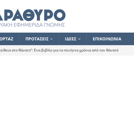
ΟΡΤΑΖ
ΠΡΟΤΑΣΕΙΣ
ΙΔΕΕΣ
ΕΠΙΚΟΙΝΩΝΙΑ
ίθεια στο θάνατο”: Ένα βιβλίο για τα πενήντα χρόνια από τον θάνατό
α το ποιος κοροϊδεύει ποιον Αλέξη
ΑΝΑΓΝΩΣΕΙΣ
 ισχυρίστηκα ότι δεν υπάρχει παρακολούθηση και κέντρο το οποίο
τεί θερμά όσους σπεύδουν να το ενισχύσουν – Συνεχίζουμε
FLASH
ίας θα κινηθεί στην αντίθετη κατεύθυνση
ΑΝΑΓΝΩΣΕΙΣ
ΠΡΟΣΩΠΟΓΡΑΦΙΕΣ
ίλημμα των εκλογών
ΑΝΑΓΝΩΣΕΙΣ