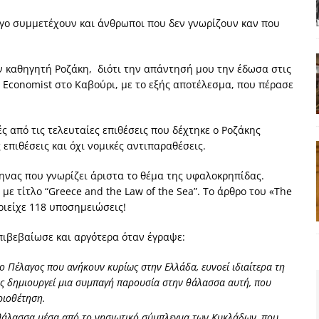
ογο συμμετέχουν και άνθρωποι που δεν γνωρίζουν καν που
ν καθηγητή Ροζάκη, διότι την απάντησή μου την έδωσα στις
 Economist στο Καβούρι, με το εξής αποτέλεσμα, που πέρασε
ς από τις τελευταίες επιθέσεις που δέχτηκε ο Ροζάκης
επιθέσεις και όχι νομικές αντιπαραθέσεις.
ηνας που γνωρίζει άριστα το θέμα της υφαλοκρηπίδας.
ε τίτλο “Greece and the Law of the Sea”. Το άρθρο του «The
εριείχε 118 υποσημειώσεις!
πιβεβαίωσε και αργότερα όταν έγραψε:
ο Πέλαγος που ανήκουν κυρίως στην Ελλάδα, ευνοεί ιδιαίτερα τη
υς δημιουργεί μια συμπαγή παρουσία στην θάλασσα αυτή, που
ριοθέτηση.
 θάλασσα μέσα από το νησιωτικό σύμπλεγμα των Κυκλάδων, που