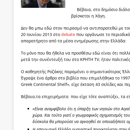
Βέβαια, στο δημόσιο διάλ
βρίσκεται η Χάγη.
Δεν θα μπω εδώ στον πειρασμό να αντιπαρατεθώ με το
20 Ιουνίου 2013 στο
debate
που οργάνωσε το περιοδικό
απαρατήρητο από τα μέσα ενημέρωσης στην Ελλάδα:
Το μόνο που θα ήθελα να προσθέσω εδώ είναι ότι πολλέ
μετά την συνέντευξή του στο ΚΡΗΤΗ ΤV, ήταν πολιτικές 
Ο καθηγητής Ροζάκης παραμένει ο σημαντικότερος Έλλ
Έγραψε ένα άρθρο στο βιβλίο που επιμελήθηκα το 1997 μ
Greek Continental Shelf», είχε έκταση 43 σελίδες και π
Βέβαια,τα επιχειρήματα που είχε τότε αναπτύξει, τα ε
«
Είναι αναμφίβολο ότι η ύπαρξη των νησιών στο Αιγαί
χώρα. Και τούτο γιατί ο γεωγραφικός σχηματισμός το
δύσκολα θα μπορούσε να αγνοηθεί σε οποιαδήποτε ο
Η ηπειρωτική Ελλάδα ουσιαστικά προεκτείνεται στην