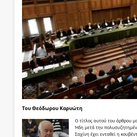
των δύο κομμάτων και όχι Ανδρουλάκη -Τσίπρα.
[ 3 Αυγούστου 2026 ]
Η τραγωδία της δημοκρατική
μπορούν να φέρουν την αλλαγή
ΠΡΟΕΚΤΑΣΕΙΣ
[ 3 Αυγούστου 2026 ]
Γιατί λιγοστεύουν «τα χρόνι
εμβληματικό «Πολίτη Κέιν»
ΠΑΡΕΜΒΑΣΕΙΣ
[ 3 Αυγούστου 2026 ]
Το Νομικό DNA του Υπερταμ
[ 3 Αυγούστου 2026 ]
Το γάλλιο και η γεωπολιτική
[ 3 Αυγούστου 2026 ]
«Εδοξάσθη κρυπτομένη και 
ΠΑΡΕΜΒΑΣΕΙΣ
Του Θεόδωρου Καρυώτη
Ο τίτλος αυτού του άρθρου μο
Ήδη μετά την πολυσυζητημέν
Σαχίνη έχει ενταθεί η κουβέν