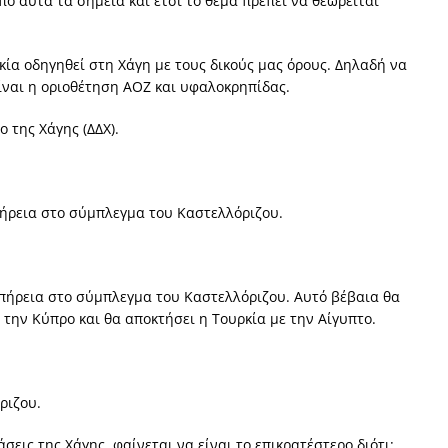
ό αυτά τα σημεία και έτσι το θέμα πρέπει να θεωρείται
ία οδηγηθεί στη Χάγη με τους δικούς μας όρους. Δηλαδή να
είναι η οριοθέτηση ΑΟΖ και υφαλοκρηπίδας.
ο της Χάγης (ΔΔΧ).
ήρεια στο σύμπλεγμα του Καστελλόριζου.
επήρεια στο σύμπλεγμα του Καστελλόριζου. Αυτό βέβαια θα
 την Κύπρο και θα αποκτήσει η Τουρκία με την Αίγυπτο.
ριζου.
εις της Χάγης, φαίνεται να είναι το επικρατέστερο διότι: