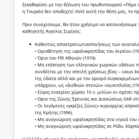
ξεκαθαρίσει με την δήλωση του πρωθυπουργού «Πάμε σ
η Τουρκία δεν αποδεχτεί ποτέ αυτή την θέση μας, το π
Πριν συνεχίσουμε, θα ήταν χρήσιμο να κατανοήσουμε τι
καθηγητής Άγγελος Συρίγος:
Καθεστώς αποστρατιωτικοποιήσεως των ανατολικώ
• Οριοθέτηση της υφαλοκρηπίδας του Αιγαίου (19
• Όρια του FIR Αθηνών (1974).
• Μη επέκταση των ελληνικών χωρικών υδάτων πέ
συνδέεται με την απειλή χρήσεως βίας – casus be
της ύδατα αλλά και με τον ορισμό συγκεκριμένω
υπάρχουν, ως «διεθνών στενών» ναυσιπλοΐας (19
• Εύρος εναερίου χώρου 10 ν. μιλίων εν σχέσει πρ
• Όρια της Ζώνης Έρευνας και Διασώσεως-SAR στο 
• Οι λεγόμενες «γκρίζες ζώνες» κυριαρχίας απροσ
της Κρήτης (1996).
• Μη αναγνώριση υφαλοκρηπίδας στα νησιά του 
• Μη αναγνώριση υφαλοκρηπίδας σε Ρόδο, Κάρπαθ