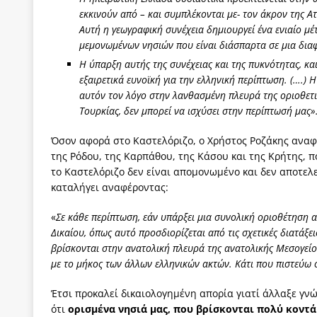
εκκινούν από – και συμπλέκονται με- τον άκρον της Α
Αυτή η γεωγραφική συνέχεια δημιουργεί ένα ενιαίο μέτ
μεμονωμένων νησιών που είναι διάσπαρτα σε μια δια
Η ύπαρξη αυτής της συνέχειας και της πυκνότητας, κ
εξαιρετικά ευνοϊκή για την ελληνική περίπτωση. (….) Η
αυτόν τον λόγο στην λανθασμένη πλευρά της οριοθετι
Τουρκίας, δεν μπορεί να ισχύσει στην περίπτωσή μας»
Όσον αφορά στο Καστελόριζο, ο Χρήστος Ροζάκης αναφέρ
της Ρόδου, της Καρπάθου, της Κάσου και της Κρήτης, π
το Καστελόριζο δεν είναι απομονωμένο και δεν αποτελε
καταλήγει αναφέροντας:
«
Σε κάθε περίπτωση, εάν υπάρξει μια συνολική οριοθέτηση 
Δικαίου, όπως αυτό προσδιορίζεται από τις σχετικές διατάξ
βρίσκονται στην ανατολική πλευρά της ανατολικής Μεσογείο
με το μήκος των άλλων ελληνικών ακτών. Κάτι που πιστεύω 
Έτσι προκαλεί δικαιολογημένη απορία γιατί άλλαξε γνώ
ότι
ορισμένα νησιά μας, που βρίσκονται πολύ κοντά