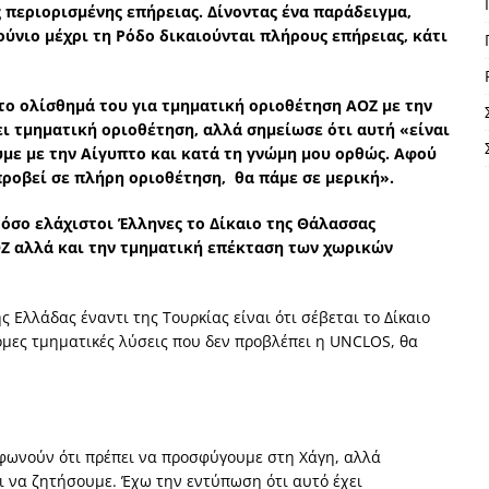
ς περιορισμένης επήρειας. Δίνοντας ένα παράδειγμα,
ούνιο μέχρι τη Ρόδο δικαιούνται πλήρους επήρειας, κάτι
το ολίσθημά του για τμηματική οριοθέτηση ΑΟΖ με την
ι τμηματική οριοθέτηση, αλλά σημείωσε ότι αυτή «είναι
υμε με την Αίγυπτο και κατά τη γνώμη μου ορθώς. Αφού
προβεί σε πλήρη οριοθέτηση, θα πάμε σε μερική».
 όσο ελάχιστοι Έλληνες το Δίκαιο της Θάλασσας
ΟΖ αλλά και την τμηματική επέκταση των χωρικών
 Ελλάδας έναντι της Τουρκίας είναι ότι σέβεται το Δίκαιο
μες τμηματικές λύσεις που δεν προβλέπει η UNCLOS, θα
φωνούν ότι πρέπει να προσφύγουμε στη Χάγη, αλλά
ι να ζητήσουμε. Έχω την εντύπωση ότι αυτό έχει