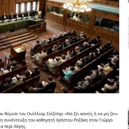
ΑΠΟΨΕΙΣ
ς παράταξης: Ο λαός θέλει, αλλά τα κόμματα της αντιπολίτευσης δεν
α της αθωότητας;» Το «αίνιγμα»και η «λύση» του μέσα από τον
είου και οι Ρήτρες του ESM
ΑΠΟΨΕΙΣ
 ισχύς για την Ελλάδα
ΑΠΟΨΕΙΣ
εγελοιοποιήθη εμφανιζόμενη»: Το άδοξο βήμα της Μ. Καρυστιανού
υ θύμισε τον Ουίλλιαμ Σαίξπηρ: «Να ζει κανείς ή να μη ζει».
η συνέντευξη του καθηγητή Χρήστου Ροζάκη στον Γιώργο
τα περί Χάγης.