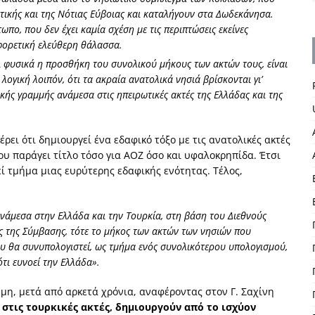
ττικής και της Νότιας Εύβοιας και καταλήγουν στα Δωδεκάνησα.
ωπο, που δεν έχει καμία σχέση με τις περιπτώσεις εκείνες
φορετική ελεύθερη θάλασσα.
αι φυσικά η προσθήκη του συνολικού μήκους των ακτών τους, είναι
 λογική λοιπόν, ότι τα ακραία ανατολικά νησιά βρίσκονται γι’
κής γραμμής ανάμεσα στις ηπειρωτικές ακτές της Ελλάδας και της
.
ει ότι δημιουργεί ένα εδαφικό τόξο με τις ανατολικές ακτές
ου παράγει τίτλο τόσο για ΑΟΖ όσο και υφαλοκρηπίδα. Έτσι
ί τμήμα μιας ευρύτερης εδαφικής ενότητας. Τέλος,
ανάμεσα στην Ελλάδα και την Τουρκία, στη βάση του Διεθνούς
εις της Σύμβασης, τότε το μήκος των ακτών των νησιών που
υ θα συνυπολογιστεί, ως τμήμα ενός συνολικότερου υπολογισμού,
ότι ευνοεί την Ελλάδα».
μη, μετά από αρκετά χρόνια, αναφέροντας στον Γ. Σαχίνη
 στις τουρκικές ακτές, δημιουργούν από το ισχύον