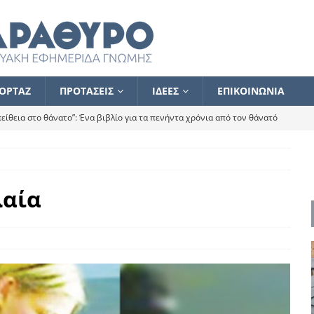
ΟΡΤΑΖ
ΠΡΟΤΑΣΕΙΣ
ΙΔΕΕΣ
ΕΠΙΚΟΙΝΩΝΙΑ
ίθεια στο θάνατο”: Ένα βιβλίο για τα πενήντα χρόνια από τον θάνατό
α το ποιος κοροϊδεύει ποιον Αλέξη
ΑΝΑΓΝΩΣΕΙΣ
 ισχυρίστηκα ότι δεν υπάρχει παρακολούθηση και κέντρο το οποίο
λαία
τεί θερμά όσους σπεύδουν να το ενισχύσουν – Συνεχίζουμε
FLASH
ίας θα κινηθεί στην αντίθετη κατεύθυνση
ΑΝΑΓΝΩΣΕΙΣ
ΠΡΟΣΩΠΟΓΡΑΦΙΕΣ
ίλημμα των εκλογών
ΑΝΑΓΝΩΣΕΙΣ