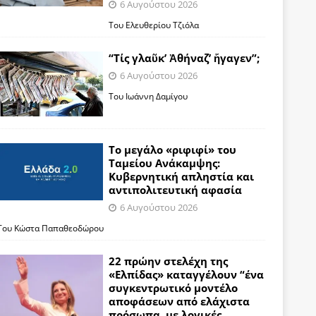
6 Αυγούστου 2026
Του Ελευθερίου Τζιόλα
“Τίς γλαῦκ’ Ἀθήναζ’ ἤγαγεν”;
6 Αυγούστου 2026
Του Ιωάννη Δαμίγου
Το μεγάλο «ριφιφί» του
Ταμείου Ανάκαμψης:
Κυβερνητική απληστία και
αντιπολιτευτική αφασία
6 Αυγούστου 2026
Του Κώστα Παπαθεοδώρου
22 πρώην στελέχη της
«Ελπίδας» καταγγέλουν “ένα
συγκεντρωτικό μοντέλο
αποφάσεων από ελάχιστα
πρόσωπα, με λογικές