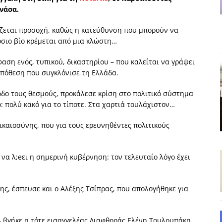
νάσα.
δημοσιογραφία βάζει τα χέρια της και βγάζει τα μάτια της
ΑΠΟΨΕΙΣ
ιάζεται προσοχή, καθώς η κατεύθυνση που μπορούν να
σιο βίο κρέμεται από μια κλώστη…
εργασίας ΗΠΑ-Σαουδικής Αραβίας
ΑΠΟΨΕΙΣ
και το Σχέδιο Άτσεσον
ΑΠΟΨΕΙΣ
φαση ενός, τυπικού, δικαστηρίου – που καλείται να γράψει
υπόθεση που συγκλόνισε τη Ελλάδα.
ΑΠΟΨΕΙΣ
δο τους θεσμούς, προκάλεσε κρίση στο πολιτικό σύστημα
ίτευση
ΠΡΟΒΟΛΕΣ
: πολύ κακό για το τίποτε. Στα χαρτιά τουλάχιστον…
η Αυγούστου: Πώς ένας αποτυχημένος κοινοβουλευτικός έγινε
ικαιοσύνης, που για τους ερευνηθέντες πολιτικούς
 να λ;eει η σημερινή κυβέρνηση: τον τελευταίο λόγο έχει
ης, έσπευσε και ο Αλέξης Τσίπρας, που απολογήθηκε για
– βγήκε η τότε εισαγγελέας Διαφθοράς Ελένη Τουλουπάκη.