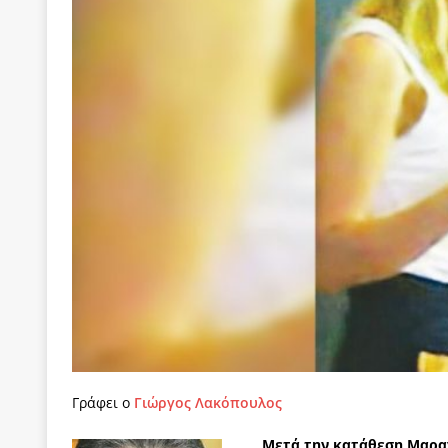
[ 22 Μαΐου 2020 ]
Μακάριος Λαζαρίδης: Έργο!
Π
[ 6 Αυγούστου 2026 ]
Κ. Μητσοτάκης, Α. Τσίπρας, 
-και οι εκλογές της Άνοιξης
ΑΠΟΨΕΙΣ
[ 6 Αυγούστου 2026 ]
“Τίς γλαῦκ’ Ἀθήναζ’ ἤγαγεν”;
[ 6 Αυγούστου 2026 ]
Το μεγάλο «ριφιφί» του Ταμ
ΑΠΟΨΕΙΣ
[ 6 Αυγούστου 2026 ]
22 πρώην στελέχη της «Ελπ
ελάχιστα πρόσωπα, με λογικές “αυλών”, μηχανισ
[ 6 Αυγούστου 2026 ]
Δόμνα Μιχαηλίδου: Αξιοπρ
[ 6 Αυγούστου 2026 ]
Η δημοκρατία της διαχείρισ
[ 5 Αυγούστου 2026 ]
Κυριάκος Μητσοτάκης: Αναλ
[ 4 Αυγούστου 2026 ]
Θα ανήκεις όπου ανήκει το 
Γράφει ο
Γιώργος Λακόπουλος
[ 4 Αυγούστου 2026 ]
Η γενεαλογία του φασισμού
Μετά την κατάθεση Μαραγ