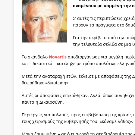
αναμένουν με κομμένη την α
ΠΑΡΕΜΒΑΣΕΙΣ
[ 4 Αυγούστου 2026 ]
Εφημερίδα «Εστία»: Όταν η 
Σ’ αυτές τις περιπτώσεις χρε
πάρουν τα πράγματα στο δημό
[ 4 Αυγούστου 2026 ]
Η συμφωνία πυρηνικής συν
[ 4 Αυγούστου 2026 ]
Τα γεγονότα της Τηλλυρίας 
Για την ακρίβεια από την από
την τελευταία σελίδα σε μια 
[ 4 Αυγούστου 2026 ]
Tηλεοπτικοί “Mega-Fiers”…
Το σκάνδαλο
Novartis
αποδιοργάνωσε για μεγάλη περίο
[ 4 Αυγούστου 2026 ]
Κώστας Τσουκαλάς: Αντιπολ
και – δικαστικά – κατέληξε με τρόπο απολύτως ελληνικό
[ 4 Αυγούστου 2026 ]
Ο Ιωάννης Μεταξάς και η 4
Μετά την αναταραχή ετών, έκλεισε με αποφάσεις της Δ
δικτάτορας
ΕΠΙΛΟΓΕΣ
θεωρήθηκε «δικαίωση».
Αυτές οι αποφάσεις επικρίθηκαν. Αλλά, όπως συνηθίζει
πάντα η Δικαιοσύνη.
Περιέργως για πολλούς, προς επιβεβαίωση της κρίσης τ
τους χειρισμούς της κυβέρνησής του: «κάναμε λάθος».
Μόνη ζημιωμένη – σε ό,τι αφορά τη σταδιοδρομία της 