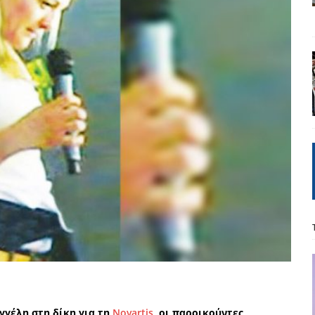
ΡΟΣΩΠΟΓΡΑΦΙΕΣ
Μ. Καρυστιανού, Α. Σαμαράς: παλαιοί παίκτες και νέοι σε νέους ρόλους
ΑΠΟΨΕΙΣ
είου Ανάκαμψης: Κυβερνητική απληστία και αντιπολιτευτική αφασία
ίδας» καταγγέλουν “ένα συγκεντρωτικό μοντέλο αποφάσεων από
μών και παρασκηνιακών ανταγωνισμών”
ΣΚΕΨΕΙΣ
έπεια
ΠΡΟΒΟΛΕΣ
ης τελειώνει
ΠΑΡΕΜΒΑΣΕΙΣ
γησίες
ΠΡΟΒΟΛΕΣ
νερό
ΑΝΑΓΝΩΣΕΙΣ
: από τον Αντιδιαφωτισμό στον ψηφιακό Κοινωνικό Δαρβινισμό
γέλη στη δίκη για τη
Novartis
, οι παροικούντες