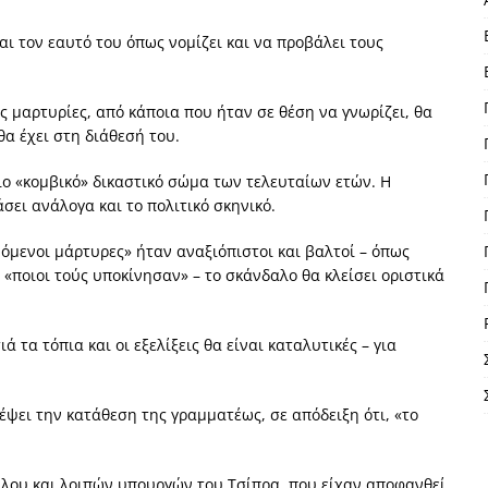
ι τον εαυτό του όπως νομίζει και να προβάλει τους
ς μαρτυρίες, από κάποια που ήταν σε θέση να γνωρίζει, θα
θα έχει στη διάθεσή του.
ο «κομβικό» δικαστικό σώμα των τελευταίων ετών. Η
ει ανάλογα και το πολιτικό σκηνικό.
όμενοι μάρτυρες» ήταν αναξιόπιστοι και βαλτοί – όπως
«ποιοι τούς υποκίνησαν» – το σκάνδαλο θα κλείσει οριστικά
τα τόπια και οι εξελίξεις θα είναι καταλυτικές – για
έψει την κατάθεση της γραμματέως, σε απόδειξη ότι, «το
λου και λοιπών υπουργών του Τσίπρα, που είχαν αποφανθεί