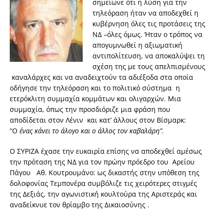
σημείωνε ότι η λύση για την
τηλεόραση ήταν να αποδεχθεί η
κυβέρνηση όλες τις προτάσεις της
ΝΔ –όλες όμως. Ήταν ο τρόπος να
απογυμνωθεί η αξιωματική
αντιπολίτευση, να αποκαλύψει τη
σχέση της με τους απελπισμένους
καναλάρχες και να αναδειχτούν τα αδιέξοδα στα οποία
οδήγησε την τηλεόραση και το πολιτικό σύστημα η
ετερόκλιτη συμμαχία κομμάτων και ολιγαρχών. Μια
συμμαχία, όπως την προσδιόριζε μια φράση που
αποδίδεται στον Λένιν και κατ’ άλλους στον Βίσμαρκ:
“Ο
ένας κάνει το άλογο και ο άλλος τον καβαλάρη”.
Ο ΣΥΡΙΖΑ έχασε την ευκαιρία επίσης να αποδεχθεί αμέσως
την πρόταση της ΝΔ για τον πρώην πρόεδρο του Αρείου
Πάγου Αθ. Κουτρουμάνο: ως δικαστής στην υπόθεση της
δολοφονίας Τεμπονέρα συμβόλιζε τις χειρότερες στιγμές
της Δεξιάς, την αγωνιστική κουλτούρα της Αριστεράς και
αναδείκνυε τον θρίαμβο της Δικαιοσύνης .