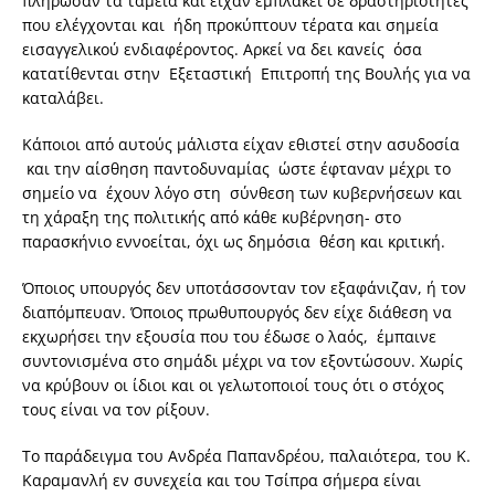
πλήρωσαν τα ταμεία και είχαν εμπλακεί σε δραστηριότητες
που ελέγχονται και ήδη προκύπτουν τέρατα και σημεία
εισαγγελικού ενδιαφέροντος. Αρκεί να δει κανείς όσα
κατατίθενται στην Εξεταστική Επιτροπή της Βουλής για να
καταλάβει.
Κάποιοι από αυτούς μάλιστα είχαν εθιστεί στην ασυδοσία
και την αίσθηση παντοδυναμίας ώστε έφταναν μέχρι το
σημείο να έχουν λόγο στη σύνθεση των κυβερνήσεων και
τη χάραξη της πολιτικής από κάθε κυβέρνηση- στο
παρασκήνιο εννοείται, όχι ως δημόσια θέση και κριτική.
Όποιος υπουργός δεν υποτάσσονταν τον εξαφάνιζαν, ή τον
διαπόμπευαν. Όποιος πρωθυπουργός δεν είχε διάθεση να
εκχωρήσει την εξουσία που του έδωσε ο λαός, έμπαινε
συντονισμένα στο σημάδι μέχρι να τον εξοντώσουν. Χωρίς
να κρύβουν οι ίδιοι και οι γελωτοποιοί τους ότι ο στόχος
τους είναι να τον ρίξουν.
Το παράδειγμα του Ανδρέα Παπανδρέου, παλαιότερα, του Κ.
Καραμανλή εν συνεχεία και του Τσίπρα σήμερα είναι