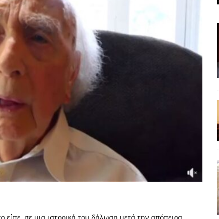
ΡΟΣΩΠΟΓΡΑΦΙΕΣ
ρες
ΠΑΡΕΜΒΑΣΕΙΣ
 και η Ελλάδα και η Νέα Δημοκρατία που δεν υπάρχουν πια
ατα
ΠΡΟΒΟΛΕΣ
 πολιτικής
ΑΠΟΨΕΙΣ
Μ. Καρυστιανού, Α. Σαμαράς: παλαιοί παίκτες και νέοι σε νέους ρόλους
ΑΠΟΨΕΙΣ
είου Ανάκαμψης: Κυβερνητική απληστία και αντιπολιτευτική αφασία
ίδας» καταγγέλουν “ένα συγκεντρωτικό μοντέλο αποφάσεων από
μών και παρασκηνιακών ανταγωνισμών”
ΣΚΕΨΕΙΣ
 το είπε, σε μια ιστορική του δήλωση μετά την απόπειρα