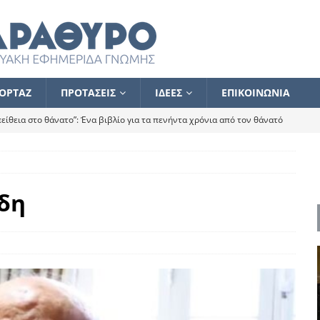
ΟΡΤΑΖ
ΠΡΟΤΑΣΕΙΣ
ΙΔΕΕΣ
ΕΠΙΚΟΙΝΩΝΙΑ
ίθεια στο θάνατο”: Ένα βιβλίο για τα πενήντα χρόνια από τον θάνατό
α το ποιος κοροϊδεύει ποιον Αλέξη
ΑΝΑΓΝΩΣΕΙΣ
 ισχυρίστηκα ότι δεν υπάρχει παρακολούθηση και κέντρο το οποίο
δη
τεί θερμά όσους σπεύδουν να το ενισχύσουν – Συνεχίζουμε
FLASH
ίας θα κινηθεί στην αντίθετη κατεύθυνση
ΑΝΑΓΝΩΣΕΙΣ
ΠΡΟΣΩΠΟΓΡΑΦΙΕΣ
ίλημμα των εκλογών
ΑΝΑΓΝΩΣΕΙΣ