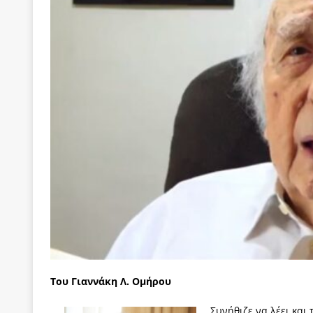
[ 22 Μαΐου 2020 ]
Μακάριος Λαζαρίδης: Έργο!
Π
[ 7 Αυγούστου 2026 ]
Μετά την επίσκεψη Γκουτέ
[ 7 Αυγούστου 2026 ]
Ο Τιμωρός Αντώνης Σαμαράς
ΠΡΟΕΚΤΑΣΕΙΣ
[ 7 Αυγούστου 2026 ]
Αθανάσιος Πλεύρης: Μαζέμ
[ 7 Αυγούστου 2026 ]
Οι μαθητευόμενοι μάγοι της
[ 6 Αυγούστου 2026 ]
Κ. Μητσοτάκης, Α. Τσίπρας, 
-και οι εκλογές της Άνοιξης
ΑΠΟΨΕΙΣ
[ 6 Αυγούστου 2026 ]
“Τίς γλαῦκ’ Ἀθήναζ’ ἤγαγεν”;
[ 6 Αυγούστου 2026 ]
Το μεγάλο «ριφιφί» του Ταμ
ΑΠΟΨΕΙΣ
[ 6 Αυγούστου 2026 ]
22 πρώην στελέχη της «Ελπ
Του Γιαννάκη Λ. Ομήρου
ελάχιστα πρόσωπα, με λογικές “αυλών”, μηχανισ
Συνήθιζε να λέει και