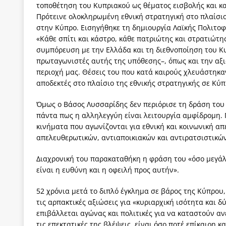
τοποθέτηση του Κυπριακού ως θέματος εισβολής και κ
Πρότεινε ολοκληρωμένη εθνική στρατηγική στο πλαίσιο
στην Κύπρο. Εισηγή­θηκε τη δημιουργία Λαϊκής Πολιτο
«Κάθε σπίτι και κάστρο, κάθε πατριώτης και στρατιώ­τη
συμπόρευση με την Ελλάδα και τη διεθνοποίηση του Κυ
πρωταγωνιστές αυτής της υπόθεσης–, όπως και την α
περιοχή μας. Θέ­σεις του που κατά καιρούς χλευάστηκ
αποδεκτές στο πλαίσιο της εθνικής στρατηγι­κής σε Κύπ
Όμως ο Βάσος Λυσσαρίδης δεν περιόρισε τη δράση του
πάντα πως η αλληλεγγύη εί­ναι λειτουργία αμφίδρομη. 
κινήματα που αγωνίζονται για εθνική και κοινωνική α
απελευθερωτικών, αντιαποικιακών και αντιρατσιστικώ
Διαχρονική του παρακαταθήκη η φράση του «όσο μεγάλη
είναι η ευθύνη και η οφειλή προς αυτήν».
52 χρόνια μετά το διπλό έγκλημα σε βάρος της Κύπρου,
τις αρπακτικές αξιώσεις για «κυριαρχική ισότητα και 
επιβάλλεται αγώνας και πολιτικές για να καταστούν ανέ
τις επεκτατικές της βλέψεις, είναι όσο ποτέ επίκαιρη κ