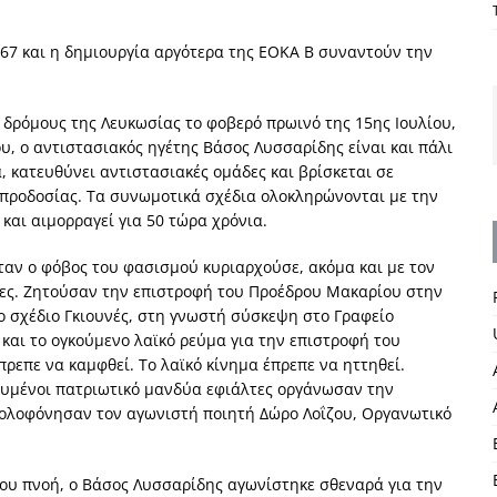
967 και η δημιουργία αργότερα της ΕΟΚΑ Β συναντούν την
δρόμους της Λευ­κωσίας το φοβερό πρωινό της 15ης Ιουλίου,
, ο αντιστασιακός ηγέτης Βάσος Λυσσαρίδης εί­ναι και πάλι
 κα­τευθύνει αντιστασιακές ομάδες και βρίσκεται σε
 προδοσίας. Τα συνωμοτικά σχέδια ολοκλη­ρώνονται με την
και αιμορραγεί για 50 τώρα χρόνια.
ταν ο φόβος του φασισμού κυριαρχούσε, ακόμα και με τον
λες. Ζητούσαν την επιστροφή του Προέδρου Μακαρίου στην
 σχέδιο Γκιου­νές, στη γνωστή σύσκεψη στο Γραφείο
και το ογκούμενο λαϊκό ρεύμα για την επιστροφή του
ρεπε να καμφθεί. Το λαϊκό κίνημα έπρεπε να ηττηθεί.
δεδυμένοι πατριωτικό μανδύα εφιάλτες οργάνωσαν την
δολοφόνησαν τον αγωνιστή ποιητή Δώρο Λοΐζου, Οργανωτικό
του πνοή, ο Βά­σος Λυσσαρίδης αγωνίστηκε σθεναρά για την