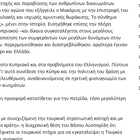
ατοχής και παραβίασης των ανθρωπίνων δικαιω­μάτων.
 του αγώ­να που εξήγγειλε ο Μακάριος με την επιστροφή του
φυλακής και ισχυρής αμυντικής θωρά­κισης. Το σύνθημα
ς», μένει στην Ιστορία. Εισηγήθηκε επίσης την πλήρη
πριακού –και δίκαια συγκαταλέγεται στους μεγάλους
ξιο­ποίηση των συμφερόντων των μεγάλων δυνάμεων στην
αν, παρερμηνεύθηκαν και διαστρε­βλώθηκαν, αργότερα έγιναν
ρο και Ελλάδα.
 στο Κυπριακό και στα προβλήματα του Ελληνισμού. Πίστευε
Γι’ αυτό συνέδεσε την Κύπρο και την πολιτική του δράση με
πελευ­θέρωση, αναδεικνυόμενος σε ηγετική φυσιογνωμία των
ν κινημάτων.
 προσφορά κατατίθεται για την πατρί­δα, τόσο μεγαλύτερη
 με συνεχιζόμενη την τουρκική στρατιωτική κατοχή και με
δύο κράτη», η διαχρονική θέση του Βάσου Λυσσαρίδη ότι
φικτοι οι τουρκικοί στόχοι για να εγκαταλείψει η Τουρκία
αι αναγκαία.