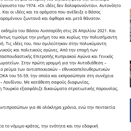
ύγουστο του 1974. «Οι ιδέες δεν δολοφονούνται». Αυτονόητο
έπεια
ΠΡΟΒΟΛΕΣ
. Και οι ιδέες και τα οράματα που ανέδειξε ο Βάσος
ης τελειώνει
ΠΑΡΕΜΒΑΣΕΙΣ
παραμένουν ζωντανά και άφθορα και μετά θάνατον.
ΣΚΕΨΕΙΣ
 εκδημία του Βάσου Λυσσαρίδη στις 26 Απριλίου 2021. Και
γησίες
ΠΡΟΒΟΛΕΣ
όντως τιμούμε την μνήμη του και κυρίως την πολυσήμαντη
ή. Τις ιδέες του, που σμιλεύτηκαν στην πολυκύμαντη
νερό
ΑΝΑΓΝΩΣΕΙΣ
νικούς και πολιτικούς αγώνες. Από την εποχή των
: από τον Αντιδιαφωτισμό στον ψηφιακό Κοινωνικό Δαρβινισμό
πασπουδαστικής Επιτροπής Κυπριακού Αγώνα και Γενικός
ωματείων. Στην πρώτη γραμμή για την Αυτοδιάθεση –
ιο ρεύμα των αντιαποικιακών – εθνικοαπελευθερωτικών
ΟΚΑ του 55-59, την οποία και εκπροσώπησε στη συνέχεια
δημοσιογραφία βάζει τα χέρια της και βγάζει τα μάτια της
ΑΠΟΨΕΙΣ
 – Λονδίνου. Με κατάθεση σαφούς διαφωνίας,
η Τουρκία εξασφάλιζε δικαιώματα στρατιωτικής παρουσίας,
Αντιπροσώπων για 46 ολόκληρα χρόνια, ενώ την πενταετία
α το νόμιμο κράτος, την ενότητα και την εδαφική