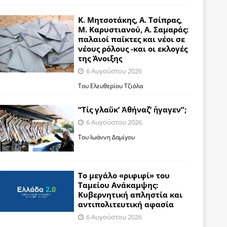
Κ. Μητσοτάκης, Α. Τσίπρας,
Μ. Καρυστιανού, Α. Σαμαράς:
παλαιοί παίκτες και νέοι σε
νέους ρόλους -και οι εκλογές
της Άνοιξης
6 Αυγούστου 2026
Του Ελευθερίου Τζιόλα
“Τίς γλαῦκ’ Ἀθήναζ’ ἤγαγεν”;
6 Αυγούστου 2026
Του Ιωάννη Δαμίγου
Το μεγάλο «ριφιφί» του
Ταμείου Ανάκαμψης:
Κυβερνητική απληστία και
αντιπολιτευτική αφασία
6 Αυγούστου 2026