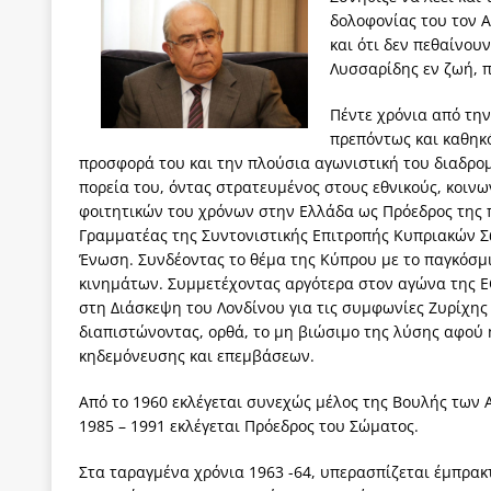
δολοφονίας του τον Α
[ 6 Αυγούστου 2026 ]
Δόμνα Μιχαηλίδου: Αξιοπρ
και ότι δεν πεθαίνουν
[ 6 Αυγούστου 2026 ]
Η δημοκρατία της διαχείρισ
Λυσσαρίδης εν ζωή, 
[ 6 Αυγούστου 2026 ]
Σπρώχνουμε τη ζωή μας…
Πέντε χρόνια από την
[ 5 Αυγούστου 2026 ]
Κυριάκος Μητσοτάκης: Αναλ
πρεπόντως και καθηκ
προσφορά του και την πλούσια αγωνιστική του διαδρομ
[ 4 Αυγούστου 2026 ]
Θα ανήκεις όπου ανήκει το 
πορεία του, όντας στρατευμένος στους εθνικούς, κοινω
[ 4 Αυγούστου 2026 ]
Η γενεαλογία του φασισμού
φοιτητικών του χρόνων στην Ελλάδα ως Πρόεδρος της 
Γραμματέας της Συντονιστικής Επιτροπής Κυπριακών Σ
ΠΑΡΕΜΒΑΣΕΙΣ
Ένωση. Συνδέοντας το θέμα της Κύπρου με το παγκόσμ
κινημάτων. Συμμετέχοντας αργότερα στον αγώνα της Ε
[ 4 Αυγούστου 2026 ]
Εφημερίδα «Εστία»: Όταν η 
στη Διάσκεψη του Λονδίνου για τις συμφωνίες Ζυρίχης
διαπιστώνοντας, ορθά, το μη βιώσιμο της λύσης αφού 
κηδεμόνευσης και επεμβάσεων.
Από το 1960 εκλέγεται συνεχώς μέλος της Βουλής των 
1985 – 1991 εκλέγεται Πρόεδρος του Σώματος.
Στα ταραγμένα χρόνια 1963 -64, υπερασπίζεται έμπρακτ