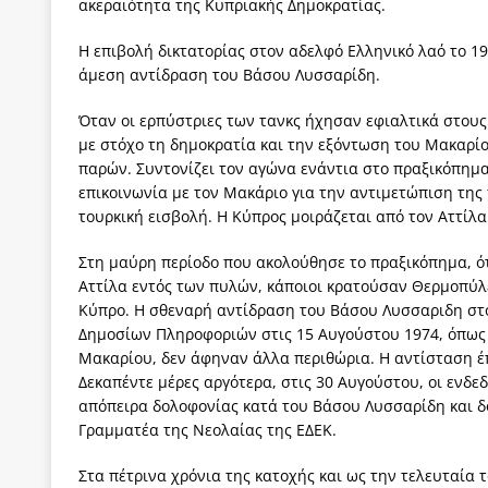
ακεραιότητα της Κυπριακής Δημοκρατίας.
Η επιβολή δικτατορίας στον αδελφό Ελληνικό λαό το 1
άμεση αντίδραση του Βάσου Λυσσαρίδη.
Όταν οι ερπύστριες των τανκς ήχησαν εφιαλτικά στους 
με στόχο τη δημοκρατία και την εξόντωση του Μακαρίου
παρών. Συντονίζει τον αγώνα ενάντια στο πραξικόπημα,
επικοινωνία με τον Μακά­ριο για την αντιμετώπιση της
τουρκική εισβολή. Η Κύπρος μοιράζεται από τον Αττίλα 
Στη μαύρη περίοδο που ακολούθησε το πραξικόπημα, ό
Αττίλα εντός των πυλών, κάποιοι κρατούσαν Θερμοπύ
Κύπρο. Η σθεναρή αντίδραση του Βάσου Λυσσαριδη στο
Δημοσίων Πληροφοριών στις 15 Αυ­γούστου 1974, όπως 
Μακαρίου, δεν άφηναν άλλα περιθώρια. Η αντίσταση έπ
Δεκαπέντε μέρες αργότερα, στις 30 Αυγού­στου, οι εν
απόπειρα δολοφονίας κατά του Βάσου Λυσσαρίδη και 
Γραμματέα της Νεολαίας της ΕΔΕΚ.
Στα πέτρινα χρόνια της κατοχής και ως την τελευταία 