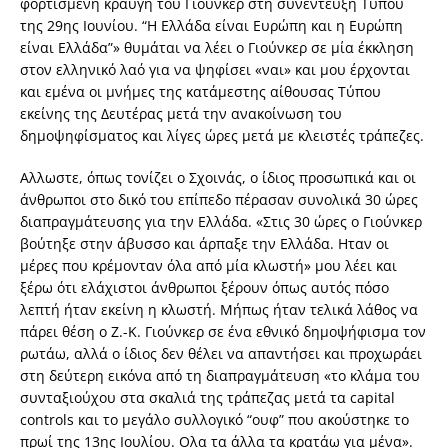
φορτισμένη κραυγή του Γιούνκερ στη συνέντευξη Τύπου
της 29ης Ιουνίου. “Η Ελλάδα είναι Ευρώπη και η Ευρώπη
είναι Ελλάδα”» θυμάται να λέει ο Γιούνκερ σε μία έκκληση
στον ελληνικό λαό για να ψηφίσει «ναι» και μου έρχονται
και εμένα οι μνήμες της κατάμεστης αίθουσας Τύπου
εκείνης της Δευτέρας μετά την ανακοίνωση του
δημοψηφίσματος και λίγες ώρες μετά με κλειστές τράπεζες.
Αλλωστε, όπως τονίζει ο Σχοινάς, ο ίδιος προσωπικά και οι
άνθρωποι στο δικό του επίπεδο πέρασαν συνολικά 30 ώρες
διαπραγμάτευσης για την Ελλάδα. «Στις 30 ώρες ο Γιούνκερ
βούτηξε στην άβυσσο και άρπαξε την Ελλάδα. Ηταν οι
μέρες που κρέμονταν όλα από μία κλωστή» μου λέει και
ξέρω ότι ελάχιστοι άνθρωποι ξέρουν όπως αυτός πόσο
λεπτή ήταν εκείνη η κλωστή. Μήπως ήταν τελικά λάθος να
πάρει θέση ο Ζ.-Κ. Γιούνκερ σε ένα εθνικό δημοψήφισμα τον
ρωτάω, αλλά ο ίδιος δεν θέλει να απαντήσει και προχωράει
στη δεύτερη εικόνα από τη διαπραγμάτευση «το κλάμα του
συνταξιούχου στα σκαλιά της τράπεζας μετά τα capital
controls και το μεγάλο συλλογικό “ουφ” που ακούστηκε το
πρωί της 13ης Ιουλίου. Ολα τα άλλα τα κρατάω για μένα».