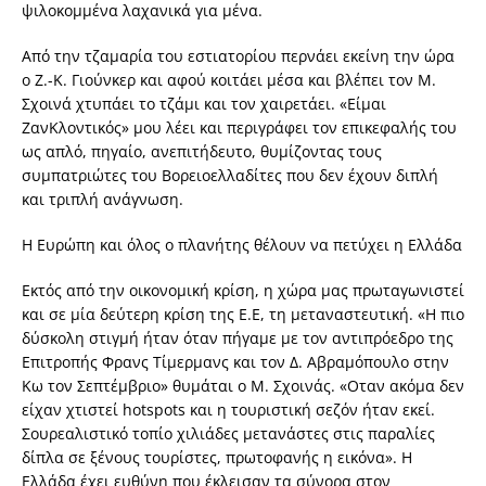
ψιλοκομμένα λαχανικά για μένα.
Από την τζαμαρία του εστιατορίου περνάει εκείνη την ώρα
ο Ζ.-Κ. Γιούνκερ και αφού κοιτάει μέσα και βλέπει τον Μ.
Σχοινά χτυπάει το τζάμι και τον χαιρετάει. «Είμαι
ΖανΚλοντικός» μου λέει και περιγράφει τον επικεφαλής του
ως απλό, πηγαίο, ανεπιτήδευτο, θυμίζοντας τους
συμπατριώτες του Βορειοελλαδίτες που δεν έχουν διπλή
και τριπλή ανάγνωση.
Η Ευρώπη και όλος ο πλανήτης θέλουν να πετύχει η Ελλάδα
Εκτός από την οικονομική κρίση, η χώρα μας πρωταγωνιστεί
και σε μία δεύτερη κρίση της Ε.Ε, τη μεταναστευτική. «Η πιο
δύσκολη στιγμή ήταν όταν πήγαμε με τον αντιπρόεδρο της
Επιτροπής Φρανς Τίμερμανς και τον Δ. Αβραμόπουλο στην
Κω τον Σεπτέμβριο» θυμάται ο Μ. Σχοινάς. «Οταν ακόμα δεν
είχαν χτιστεί hotspots και η τουριστική σεζόν ήταν εκεί.
Σουρεαλιστικό τοπίο χιλιάδες μετανάστες στις παραλίες
δίπλα σε ξένους τουρίστες, πρωτοφανής η εικόνα». Η
Ελλάδα έχει ευθύνη που έκλεισαν τα σύνορα στον