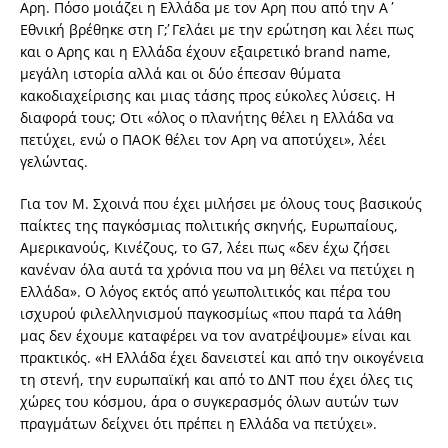
Αρη. Πόσο μοιάζει η Ελλάδα με τον Αρη που από την Α΄
Εθνική βρέθηκε στη Γ΄; Γελάει με την ερώτηση και λέει πως
και ο Αρης και η Ελλάδα έχουν εξαιρετικό brand name,
μεγάλη ιστορία αλλά και οι δύο έπεσαν θύματα
κακοδιαχείρισης και μιας τάσης προς εύκολες λύσεις. Η
διαφορά τους; Οτι «όλος ο πλανήτης θέλει η Ελλάδα να
πετύχει, ενώ ο ΠΑΟΚ θέλει τον Αρη να αποτύχει», λέει
γελώντας.
Για τον Μ. Σχοινά που έχει μιλήσει με όλους τους βασικούς
παίκτες της παγκόσμιας πολιτικής σκηνής, Ευρωπαίους,
Αμερικανούς, Κινέζους, το G7, λέει πως «δεν έχω ζήσει
κανέναν όλα αυτά τα χρόνια που να μη θέλει να πετύχει η
Ελλάδα». Ο λόγος εκτός από γεωπολιτικός και πέρα του
ισχυρού φιλελληνισμού παγκοσμίως «που παρά τα λάθη
μας δεν έχουμε καταφέρει να τον ανατρέψουμε» είναι και
πρακτικός. «Η Ελλάδα έχει δανειστεί και από την οικογένεια
τη στενή, την ευρωπαϊκή και από το ΔΝΤ που έχει όλες τις
χώρες του κόσμου, άρα ο συγκερασμός όλων αυτών των
πραγμάτων δείχνει ότι πρέπει η Ελλάδα να πετύχει».