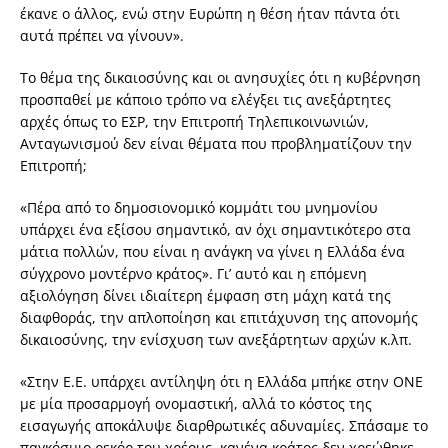
έκανε ο άλλος, ενώ στην Ευρώπη η θέση ήταν πάντα ότι
αυτά πρέπει να γίνουν».
Το θέμα της δικαιοσύνης και οι ανησυχίες ότι η κυβέρνηση
προσπαθεί με κάποιο τρόπο να ελέγξει τις ανεξάρτητες
αρχές όπως το ΕΣΡ, την Επιτροπή Τηλεπικοινωνιών,
Ανταγωνισμού δεν είναι θέματα που προβληματίζουν την
Επιτροπή;
«Πέρα από το δημοσιονομικό κομμάτι του μνημονίου
υπάρχει ένα εξίσου σημαντικό, αν όχι σημαντικότερο στα
μάτια πολλών, που είναι η ανάγκη να γίνει η Ελλάδα ένα
σύγχρονο μοντέρνο κράτος». Γι’ αυτό και η επόμενη
αξιολόγηση δίνει ιδιαίτερη έμφαση στη μάχη κατά της
διαφθοράς, την απλοποίηση και επιτάχυνση της απονομής
δικαιοσύνης, την ενίσχυση των ανεξάρτητων αρχών κ.λπ.
«Στην Ε.Ε. υπάρχει αντίληψη ότι η Ελλάδα μπήκε στην ΟΝΕ
με μία προσαρμογή ονομαστική, αλλά το κόστος της
εισαγωγής αποκάλυψε διαρθρωτικές αδυναμίες. Σπάσαμε το
παγκόσμιο ρεκόρ του χρέους, κανένα κράτος δεν χρεώθηκε