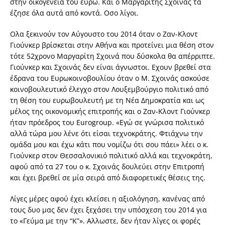
στην οικογένεια του ευρώ. Και ο Μαργαρίτης Σχοινάς τα
έζησε όλα αυτά από κοντά. Οσο λίγοι.
Ολα ξεκινούν τον Αύγουστο του 2014 όταν ο Ζαν-Κλοντ
Γιούνκερ βρίσκεται στην Αθήνα και προτείνει μια θέση στον
τότε 52χρονο Μαργαρίτη Σχοινά που δύσκολα θα απέρριπτε.
Γιούνκερ και Σχοινάς δεν είναι άγνωστοι. Εχουν βρεθεί στα
έδρανα του Ευρωκοινοβουλίου όταν ο Μ. Σχοινάς ασκούσε
κοινοβουλευτικό έλεγχο στον Λουξεμβούργιο πολιτικό από
τη θέση του ευρωβουλευτή με τη Νέα Δημοκρατία και ως
μέλος της οικονομικής επιτροπής και ο Ζαν-Κλοντ Γιούνκερ
ήταν πρόεδρος του Eurogroup. «Εγώ σε γνώρισα πολιτικό
αλλά τώρα μου λένε ότι είσαι τεχνοκράτης. Φτιάχνω την
ομάδα μου και έχω κάτι που νομίζω ότι σου πάει» λέει ο κ.
Γιούνκερ στον Θεσσαλονικιό πολιτικό αλλά και τεχνοκράτη,
αφού από τα 27 του ο κ. Σχοινάς δουλεύει στην Επιτροπή
και έχει βρεθεί σε μία σειρά από διαφορετικές θέσεις της.
Λίγες μέρες αφού έχει κλείσει η αξιολόγηση, κανένας από
τους δυο μας δεν έχει ξεχάσει την υπόσχεση του 2014 για
το «Γεύμα με την “Κ”». Αλλωστε, δεν ήταν λίγες οι φορές