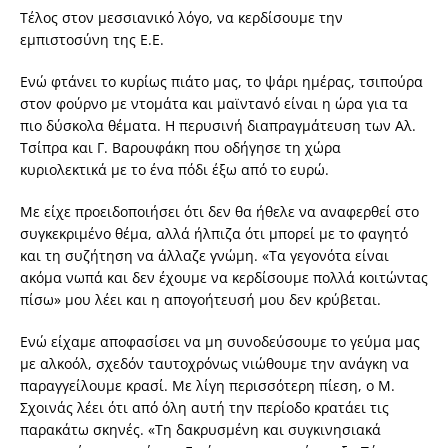
Τέλος στον μεσσιανικό λόγο, να κερδίσουμε την
εμπιστοσύνη της Ε.Ε.
Ενώ φτάνει το κυρίως πιάτο μας, το ψάρι ημέρας, τσιπούρα
στον φούρνο με ντομάτα και μαϊντανό είναι η ώρα για τα
πιο δύσκολα θέματα. Η περυσινή διαπραγμάτευση των Αλ.
Τσίπρα και Γ. Βαρουφάκη που οδήγησε τη χώρα
κυριολεκτικά με το ένα πόδι έξω από το ευρώ.
Με είχε προειδοποιήσει ότι δεν θα ήθελε να αναφερθεί στο
συγκεκριμένο θέμα, αλλά ήλπιζα ότι μπορεί με το φαγητό
και τη συζήτηση να άλλαζε γνώμη. «Τα γεγονότα είναι
ακόμα νωπά και δεν έχουμε να κερδίσουμε πολλά κοιτώντας
πίσω» μου λέει και η απογοήτευσή μου δεν κρύβεται.
Ενώ είχαμε αποφασίσει να μη συνοδεύσουμε το γεύμα μας
με αλκοόλ, σχεδόν ταυτοχρόνως νιώθουμε την ανάγκη να
παραγγείλουμε κρασί. Με λίγη περισσότερη πίεση, ο Μ.
Σχοινάς λέει ότι από όλη αυτή την περίοδο κρατάει τις
παρακάτω σκηνές. «Τη δακρυσμένη και συγκινησιακά