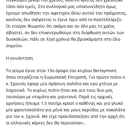
τόσο όσο εμείς. Στο συλλογικό μας υποσυνείδητο όμως
έχουμε απωθήσει την αφετηρία όλου αυτού του πράγματος,
κανένας δεν σκέφτεται τι έγινε πριν από το Καστελλόριζο.
Οι εταίροι θεωρούν ότι ακόμα και αν όλο μας το χρέος
σβηστεί, αν δεν επικεντρωθούμε στη διόρθωση αυτών των
δυσκολιών, πάλι σε λίγα χρόνια θα βρισκόμαστε στο ίδιο
σημείο».
Η συνάντηση
Τo γεύμα έγινε στον 13o όροφο του κτιρίου Berlaymont,
όπου στεγάζεται η Ευρωπαϊκή Επιτροπή. Για πρώτο πιάτο ο
κ. Σχοινάς έφαγε μία πράσινη σαλάτα και εγώ χτένια με
λαχανικά. Το κυρίως πιάτο ήταν και για τους δυο μας
τσιπούρα με ντομάτα και μαϊντανό. Παρά τις αρχικές
αρνήσεις ήπιαμε 1,5 ποτήρι κρασί ο καθένας και για γλυκό
μία φρουτοσαλάτα για μένα και μους καρύδας με σοκολάτα
για τον κ. Σχοινά. Με είχε προειδοποιήσει από την αρχή ότι
οι ελληνικές κάρτες δεν θα περνούσαν…