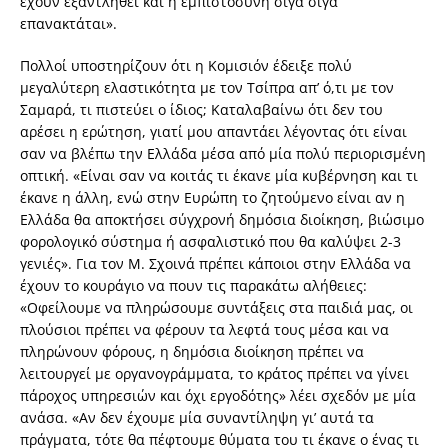
έχουν εξαντληθεί και η εμπιστοσύνη σιγά σιγά
επανακτάται».
Πολλοί υποστηρίζουν ότι η Κομισιόν έδειξε πολύ
μεγαλύτερη ελαστικότητα με τον Τσίπρα απ’ ό,τι με τον
Σαμαρά, τι πιστεύει ο ίδιος; Καταλαβαίνω ότι δεν του
αρέσει η ερώτηση, γιατί μου απαντάει λέγοντας ότι είναι
σαν να βλέπω την Ελλάδα μέσα από μία πολύ περιορισμένη
οπτική. «Είναι σαν να κοιτάς τι έκανε μία κυβέρνηση και τι
έκανε η άλλη, ενώ στην Ευρώπη το ζητούμενο είναι αν η
Ελλάδα θα αποκτήσει σύγχρονή δημόσια διοίκηση, βιώσιμο
φορολογικό σύστημα ή ασφαλιστικό που θα καλύψει 2-3
γενιές». Για τον Μ. Σχοινά πρέπει κάποιοι στην Ελλάδα να
έχουν το κουράγιο να πουν τις παρακάτω αλήθειες:
«Οφείλουμε να πληρώσουμε συντάξεις στα παιδιά μας, οι
πλούσιοι πρέπει να φέρουν τα λεφτά τους μέσα και να
πληρώνουν φόρους, η δημόσια διοίκηση πρέπει να
λειτουργεί με οργανογράμματα, το κράτος πρέπει να γίνει
πάροχος υπηρεσιών και όχι εργοδότης» λέει σχεδόν με μία
ανάσα. «Αν δεν έχουμε μία συναντίληψη γι’ αυτά τα
πράγματα, τότε θα πέφτουμε θύματα του τι έκανε ο ένας τι