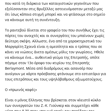
που κατά τη διάρκεια των καταιγιστικών γεγονότων που
εξελίσσονταν στις Βρυξέλλες αστειευόμασταν μεταξύ μας
ότι ίσως κάποια στιγμή μπορεί και να φτάσουμε στο σημείο
να κάνουμε αυτή τη συνέντευξη.
Το ραντεβού δίνεται στο γραφείο του που συνήθως έχει τις
πόρτες του ανοιχτές και οι συνεργάτες του μπαίνουν χωρίς
δεύτερη σκέψη. Αλλωστε, ένα από τα χαρακτηριστικά του
Μαργαρίτη Σχοινά είναι η αμεσότητα και ο τρόπος που σε
κάνει να νιώσεις άνετα αμέσως μόλις τον γνωρίσεις. Ηθελε
να κάνουμε ένα… αυθεντικό γεύμα της Επιτροπής, οπότε
πήγαμε στον 13ο όροφο του κτιρίου της Επιτροπής
Berlaymont. Μέσα από διαδρόμους και ασανσέρ που
ανοίγουν με κάρτα πρόσβασης φτάνουμε στο εστιατόριο για
τους επιτρόπους και τους υψηλόβαθμους αξιωματούχους.
Ο «πρωινός καφές»
Είναι ο μόνος Ελληνας που βρίσκεται στον κλειστό κύκλο
των συνεργατών του Ζ.-Κ. Γιούνκερ και συμμετέχει κάθε
μέρα στις 8.30 στον «πρωινό καφέ» του προέδρου της