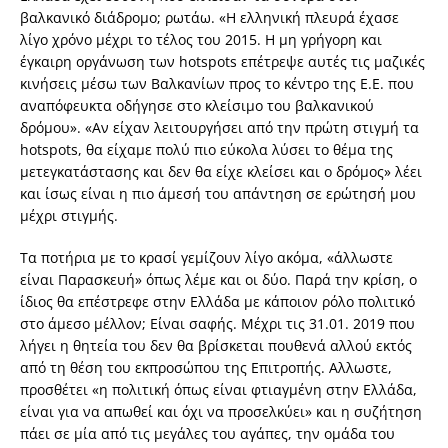
βαλκανικό διάδρομο; ρωτάω. «Η ελληνική πλευρά έχασε
λίγο χρόνο μέχρι το τέλος του 2015. Η μη γρήγορη και
έγκαιρη οργάνωση των hotspots επέτρεψε αυτές τις μαζικές
κινήσεις μέσω των Βαλκανίων προς το κέντρο της Ε.Ε. που
αναπόφευκτα οδήγησε στο κλείσιμο του βαλκανικού
δρόμου». «Αν είχαν λειτουργήσει από την πρώτη στιγμή τα
hotspots, θα είχαμε πολύ πιο εύκολα λύσει το θέμα της
μετεγκατάστασης και δεν θα είχε κλείσει και ο δρόμος» λέει
και ίσως είναι η πιο άμεσή του απάντηση σε ερώτησή μου
μέχρι στιγμής.
Τα ποτήρια με το κρασί γεμίζουν λίγο ακόμα, «άλλωστε
είναι Παρασκευή» όπως λέμε και οι δύο. Παρά την κρίση, ο
ίδιος θα επέστρεφε στην Ελλάδα με κάποιον ρόλο πολιτικό
στο άμεσο μέλλον; Είναι σαφής. Μέχρι τις 31.01. 2019 που
λήγει η θητεία του δεν θα βρίσκεται πουθενά αλλού εκτός
από τη θέση του εκπροσώπου της Επιτροπής. Αλλωστε,
προσθέτει «η πολιτική όπως είναι φτιαγμένη στην Ελλάδα,
είναι για να απωθεί και όχι να προσελκύει» και η συζήτηση
πάει σε μία από τις μεγάλες του αγάπες, την ομάδα του