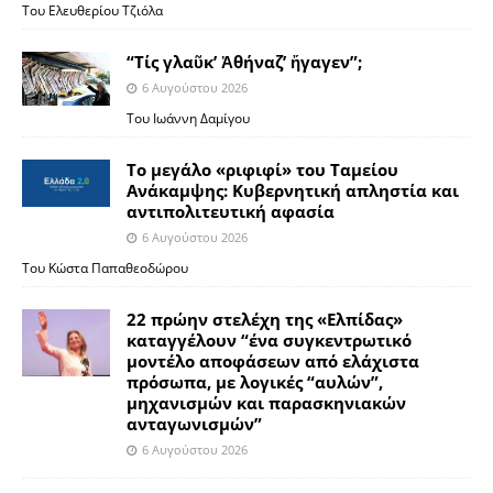
Του Ελευθερίου Τζιόλα
“Τίς γλαῦκ’ Ἀθήναζ’ ἤγαγεν”;
6 Αυγούστου 2026
Του Ιωάννη Δαμίγου
Το μεγάλο «ριφιφί» του Ταμείου
Ανάκαμψης: Κυβερνητική απληστία και
αντιπολιτευτική αφασία
6 Αυγούστου 2026
Του Κώστα Παπαθεοδώρου
22 πρώην στελέχη της «Ελπίδας»
καταγγέλουν “ένα συγκεντρωτικό
μοντέλο αποφάσεων από ελάχιστα
πρόσωπα, με λογικές “αυλών”,
μηχανισμών και παρασκηνιακών
ανταγωνισμών”
6 Αυγούστου 2026