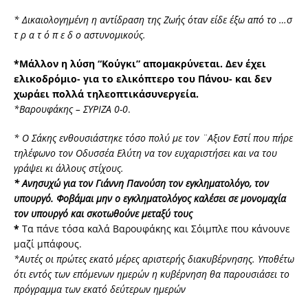
* Δικαιολογημένη η αντίδραση της Ζωής όταν είδε έξω από το …σ
τ ρ α τ ό π ε δ ο αστυνομικούς.
*Mάλλον η λύση “Κούγκι” απομακρύνεται. Δεν έχει
ελικοδρόμιο- για το ελικόπτερο του Πάνου- και δεν
χωράει πολλά τηλεοπτικάσυνεργεία.
*Βαρουφάκης – ΣΥΡΙΖΑ 0-0
.
* Ο Σάκης ενθουσιάστηκε τόσο πολύ με τον ¨Αξιον Εστί που πήρε
τηλέφωνο τον Οδυσσέα Ελύτη να τον ευχαριστήσει και να του
γράψει κι άλλους στίχους.
* Aνησυχώ για τον Γιάννη Πανούση τον εγκληματολόγο, τον
υπουργό. Φοβάμαι μην ο εγκληματολόγος καλέσει σε μονομαχία
τον υπουργό και σκοτωθούνε μεταξύ τους
*
Τα πάνε τόσα καλά Βαρουφάκης και Σόιμπλε που κάνουνε
μαζί μπάφους.
*Αυτές οι πρώτες εκατό μέρες αριστερής διακυβέρνησης. Υποθέτω
ότι εντός των επόμενων ημερών η κυβέρνηση θα παρουσιάσει το
πρόγραμμα των εκατό δεύτερων ημερών