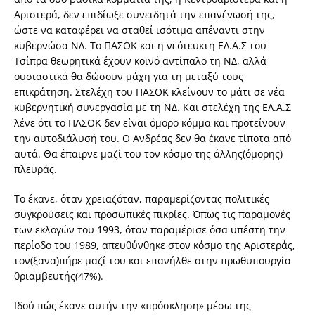
Αριστερά, δεν επιδίωξε συνειδητά την επανένωσή της,
ώστε να καταφέρει να σταθεί ισότιμα απέναντι στην
κυβερνώσα ΝΔ. Το ΠΑΣΟΚ και η νεότευκτη ΕΛ.Α.Σ του
Τσίπρα θεωρητικά έχουν κοινό αντίπαλο τη ΝΔ, αλλά
ουσιαστικά θα δώσουν μάχη για τη μεταξύ τους
επικράτηση. Στελέχη του ΠΑΣΟΚ κλείνουν το μάτι σε νέα
κυβερνητική συνεργασία με τη ΝΔ. Και στελέχη της ΕΛ.Α.Σ
λένε ότι το ΠΑΣΟΚ δεν είναι όμορο κόμμα και προτείνουν
την αυτοδιάλυσή του. Ο Ανδρέας δεν θα έκανε τίποτα από
αυτά. Θα έπαιρνε μαζί του τον κόσμο της άλλης(όμορης)
πλευράς.
Το έκανε, όταν χρειαζόταν, παραμερίζοντας πολιτικές
συγκρούσεις και προσωπικές πικρίες. Όπως τις παραμονές
των εκλογών του 1993, όταν παραμέρισε όσα υπέστη την
περίοδο του 1989, απευθύνθηκε στον κόσμο της Αριστεράς,
τον(ξανα)πήρε μαζί του και επανήλθε στην πρωθυπουργία
θριαμβευτής(47%).
Ιδού πώς έκανε αυτήν την «πρόσκληση» μέσω της