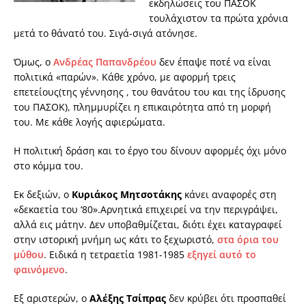
εκδηλώσεις του ΠΑΣΟΚ
τουλάχιστον τα πρώτα χρόνια
μετά το θάνατό του. Σιγά-σιγά ατόνησε.
Όμως, ο
Ανδρέας Παπανδρέου
δεν έπαψε ποτέ να είναι
πολιτικά «παρών». Κάθε χρόνο, με αφορμή τρεις
επετείους(της γέννησης , του θανάτου του και της ίδρυσης
του ΠΑΣΟΚ), πλημμυρίζει η επικαιρότητα από τη μορφή
του. Με κάθε λογής αφιερώματα.
Η πολιτική δράση και το έργο του δίνουν αφορμές όχι μόνο
στο κόμμα του.
Εκ δεξιών, ο
Κυριάκος Μητσοτάκης
κάνει αναφορές στη
«δεκαετία του ‘80».Αρνητικά επιχειρεί να την περιγράψει,
αλλά εις μάτην. Δεν υποβαθμίζεται, διότι έχει καταγραφεί
στην ιστορική μνήμη ως κάτι το ξεχωριστό,
στα όρια του
μύθου
. Ειδικά η τετραετία 1981-1985
εξηγεί αυτό το
φαινόμενο
.
Εξ αριστερών, ο
Αλέξης Τσίπρας
δεν κρύβει ότι προσπαθεί