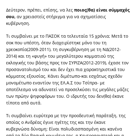
Δεύτερον, πρέπει, επίσης, να λες
ποιος(θα) είναι σύμμαχός
σου,
αν χρειαστείς στήριγμα για να σχηματίσεις
κυβέρνηση.
Τι συμβαίνει με το ΠΑΣΟΚ τα τελευταία 15 χρόνια; Μετά το
σοκ που υπέστη, όταν διαχειρίστηκε μόνο του τη
χρεοκοπία(2009-2011), τη συγκυβέρνηση με τη ΝΔ(2012-
2014) και τη «φυγή» του μεγαλύτερου κομματιού της
εκλογικής του βάσης προς τον ΣΥΡΙΖΑ(2012-2019), έχασε τον
προσανατολισμό του και δεν έχει πια χαρακτηριστικά του
κόμματος εξουσίας. Κάνει διμέτωπο-και εσχάτως σχεδόν
μονομέτωπο εναντίον της ΕΛ.Α.Σ του Τσίπρα- με
αποτέλεσμα να αδυνατεί να προσελκύσει τις μεγάλες μάζες
των πρώην ψηφοφόρων του. Ο ιδρυτής του δεν(θα) έκανε
τίποτα από αυτά.
Τι συμβαίνει ευρύτερα με την προοδευτική παράταξη, της
οποίας ο Ανδρέας έγινε ηγέτης της και την έκανε
κυβερνώσα δύναμη; Είναι πολυδιασπασμένη και κανένα
από τα δύο βασικά κομμάτια της, η Κεντροαριστερά και η