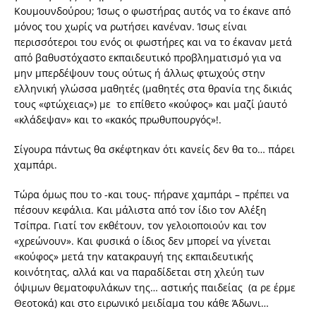
Κουμουνδούρου; Ίσως ο φωστήρας αυτός να το έκανε από
μόνος του χωρίς να ρωτήσει κανέναν. Ίσως είναι
περισσότεροι του ενός οι φωστήρες και να το έκαναν μετά
από βαθυστόχαστο εκπαιδευτικό προβληματισμό για να
μην μπερδέψουν τους ούτως ή άλλως φτωχούς στην
ελληνική γλώσσα μαθητές (μαθητές στα θρανία της δικιάς
τους «φτώχειας») με το επίθετο «κούφος» και μαζί μ΄αυτό
«κλάδεψαν» και το «κακός πρωθυπουργός»!.
Σίγουρα πάντως θα σκέφτηκαν ότι κανείς δεν θα το… πάρει
χαμπάρι.
Τώρα όμως που το -και τους- πήρανε χαμπάρι – πρέπει να
πέσουν κεφάλια. Και μάλιστα από τον ίδιο τον Αλέξη
Τσίπρα. Γιατί τον εκθέτουν, τον γελοιοποιούν και τον
«χρεώνουν». Και φυσικά ο ίδιος δεν μπορεί να γίνεται
«κούφος» μετά την
κατακραυγή της εκπαιδευτικής
κοινότητας, αλλά και να παραδίδεται στη χλεύη
των
όψιμων θεματοφυλάκων της… αστικής παιδείας
(α ρε έρμε
Θεοτοκά) και στο ειρωνικό μειδίαμα του κάθε Άδωνι…