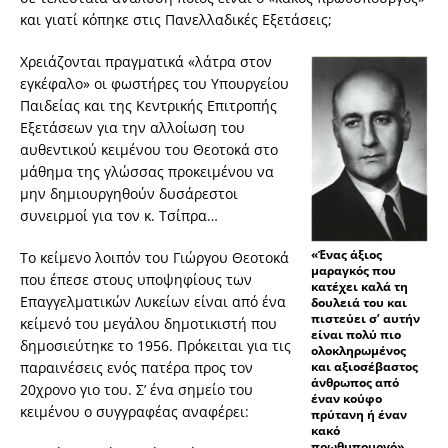
και γιατί κόπηκε στις Πανελλαδικές Εξετάσεις;
Χρειάζονται πραγματικά «λάτρα στον
εγκέφαλο» οι φωστήρες του Υπουργείου
Παιδείας και της Κεντρικής Επιτροπής
Εξετάσεων για την αλλοίωση του
αυθεντικού κειμένου του Θεοτοκά στο
μάθημα της γλώσσας προκειμένου να
μην δημιουργηθούν δυσάρεστοι
συνειρμοί για τον κ. Τσίπρα…
«Ένας άξιος
Το κείμενο λοιπόν του Γιώργου Θεοτοκά
μαραγκός που
που έπεσε στους υποψηφίους των
κατέχει καλά τη
Επαγγελματικών Λυκείων είναι από ένα
δουλειά του και
πιστεύει σ’ αυτήν
κείμενό του μεγάλου δημοτικιστή που
είναι πολύ πιο
δημοσιεύτηκε το 1956. Πρόκειται για τις
ολοκληρωμένος
παραινέσεις ενός πατέρα προς τον
και αξιοσέβαστος
άνθρωπος από
20χρονο γιο του. Σ’ ένα σημείο του
έναν κούφο
κειμένου ο συγγραφέας αναφέρει:
πρύτανη ή έναν
κακό
πρωθυπουργό»