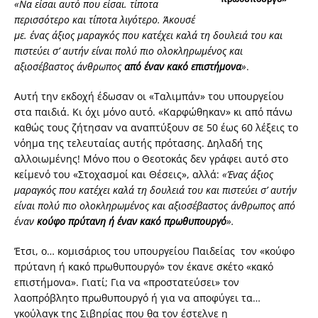
«Να είσαι αυτό που είσαι. τίποτα
περισσότερο και τίποτα λιγότερο. Άκουσέ
με. ένας άξιος μαραγκός που κατέχει καλά τη δουλειά του και
πιστεύει σ’ αυτήν είναι πολύ πιο ολοκληρωμένος και
αξιοσέβαστος άνθρωπος
από έναν κακό επιστήμονα
»
.
Αυτή την εκδοχή έδωσαν οι «Ταλιμπάν» του υπουργείου
στα παιδιά. Κι όχι μόνο αυτό. «Καρφώθηκαν» κι από πάνω
καθώς τους ζήτησαν να αναπτύξουν σε 50 έως 60 λέξεις το
νόημα της τελευταίας αυτής πρότασης. Δηλαδή της
αλλοιωμένης! Μόνο που ο Θεοτοκάς δεν γράφει αυτό στο
κείμενό του «Στοχασμοί και Θέσεις», αλλά:
«Ένας άξιος
μαραγκός που κατέχει καλά τη δουλειά του και πιστεύει σ’ αυτήν
είναι πολύ πιο ολοκληρωμένος και αξιοσέβαστος άνθρωπος από
έναν
κούφο πρύτανη ή έναν κακό πρωθυπουργό
».
Έτσι, ο… κομισάριος του υπουργείου Παιδείας τον «κούφο
πρύτανη ή κακό πρωθυπουργό» τον έκανε σκέτο «κακό
επιστήμονα». Γιατί; Για να «προστατεύσει» τον
λαοπρόβλητο πρωθυπουργό ή για να αποφύγει τα…
γκούλαγκ της Σιβηρίας που θα τον έστελνε η