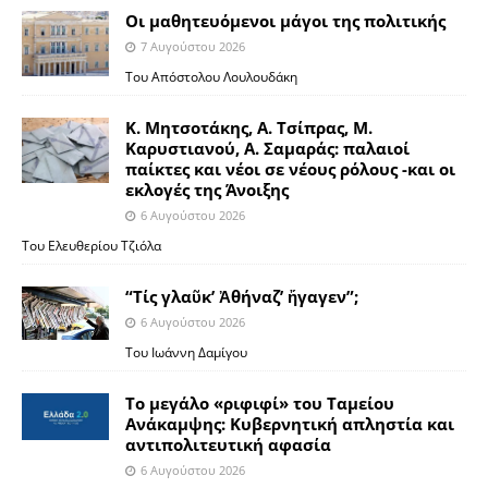
Οι μαθητευόμενοι μάγοι της πολιτικής
7 Αυγούστου 2026
Του Απόστολου Λουλουδάκη
Κ. Μητσοτάκης, Α. Τσίπρας, Μ.
Καρυστιανού, Α. Σαμαράς: παλαιοί
παίκτες και νέοι σε νέους ρόλους -και οι
εκλογές της Άνοιξης
6 Αυγούστου 2026
Του Ελευθερίου Τζιόλα
“Τίς γλαῦκ’ Ἀθήναζ’ ἤγαγεν”;
6 Αυγούστου 2026
Του Ιωάννη Δαμίγου
Το μεγάλο «ριφιφί» του Ταμείου
Ανάκαμψης: Κυβερνητική απληστία και
αντιπολιτευτική αφασία
6 Αυγούστου 2026