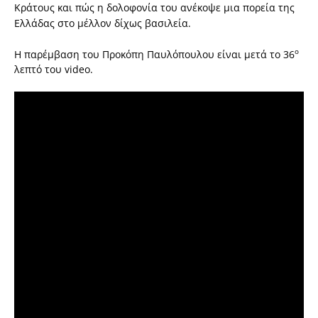
Κράτους και πώς η δολοφονία του ανέκοψε μια πορεία της
Ελλάδας στο μέλλον δίχως βασιλεία.
ο
Η παρέμβαση του Προκόπη Παυλόπουλου είναι μετά το 36
λεπτό του video.