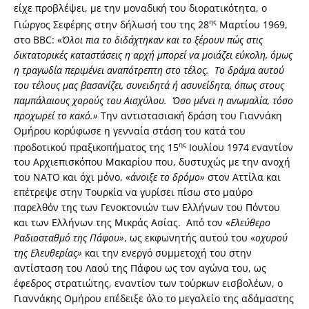
είχε προβλέψει, με την μοναδική του διορατικότητα, ο
ης
Γιώργος Σεφέρης στην δήλωσή του της 28
Μαρτίου 1969,
στο BBC: «
Όλοι πια το διδάχτηκαν και το ξέρουν πώς στις
δικτατορικές καταστάσεις η αρχή μπορεί να μοιάζει εύκολη, όμως
η τραγωδία περιμένει αναπότρεπτη στο τέλος. Το δράμα αυτού
του τέλους μας βασανίζει, συνειδητά ή ασυνείδητα, όπως στους
παμπάλαιους χορούς του Αισχύλου. Όσο μένει η ανωμαλία, τόσο
προχωρεί το κακό.»
Την αντιστασιακή δράση του Γιαννάκη
Ομήρου κορύφωσε η γενναία στάση του κατά του
ης
προδοτικού πραξικοπήματος της 15
Ιουλίου 1974 εναντίον
του Αρχιεπισκόπου Μακαρίου που, δυστυχώς με την ανοχή
του ΝΑΤΟ και όχι μόνο, «
άνοιξε το δρόμο»
στον Αττίλα και
επέτρεψε στην Τουρκία να γυρίσει πίσω στο μαύρο
παρελθόν της των Γενοκτονιών των Ελλήνων του Πόντου
και των Ελλήνων της Μικράς Ασίας. Από τον «
Ελεύθερο
Ραδιοσταθμό της Πάφου»
, ως εκφωνητής αυτού του «
οχυρού
της Ελευθερίας»
και την ενεργό συμμετοχή του στην
αντίσταση του Λαού της Πάφου ως τον αγώνα του, ως
έφεδρος στρατιώτης, εναντίον των τούρκων εισβολέων, ο
Γιαννάκης Ομήρου επέδειξε όλο το μεγαλείο της αδάμαστης