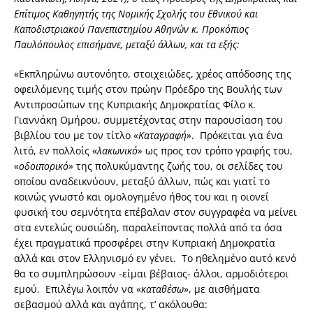
Επίτιμος Καθηγητής της Νομικής Σχολής του Εθνικού και
Καποδιστριακού Πανεπιστημίου Αθηνών κ. Προκόπιος
Παυλόπουλος επισήμανε, μεταξύ άλλων, και τα εξής:
«Εκπληρώνω αυτονόητο, στοιχειώδες, χρέος απόδοσης της
οφειλόμενης τιμής στον πρώην Πρόεδρο της Βουλής των
Αντιπροσώπων της Κυπριακής Δημοκρατίας Φίλο κ.
Γιαννάκη Ομήρου, συμμετέχοντας στην παρουσίαση του
βιβλίου του με τον τίτλο «
Καταγραφή»
. Πρόκειται για ένα
λιτό, εν πολλοίς «
λακωνικό»
ως προς τον τρόπο γραφής του,
«
οδοιπορικό»
της πολυκύμαντης ζωής του, οι σελίδες του
οποίου αναδεικνύουν, μεταξύ άλλων, πώς και γιατί το
κοινώς γνωστό και ομολογημένο ήθος του και η οιονεί
φυσική του σεμνότητα επέβαλαν στον συγγραφέα να μείνει
στα εντελώς ουσιώδη, παραλείποντας πολλά από τα όσα
έχει πραγματικά προσφέρει στην Κυπριακή Δημοκρατία
αλλά και στον Ελληνισμό εν γένει. Το ηθελημένο αυτό κενό
θα το συμπληρώσουν -είμαι βέβαιος- άλλοι, αρμοδιότεροι
εμού. Επιλέγω λοιπόν να «
καταθέσω
», με αισθήματα
σεβασμού αλλά και αγάπης, τ’ ακόλουθα: