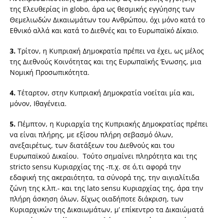
της Ελευθερίας in globo, άρα ως θεσμικής εγγύησης των
Θεμελιωδών Δικαιωμάτων του Ανθρώπου, όχι μόνο κατά το
Εθνικό αλλά και κατά το Διεθνές και το Ευρωπαϊκό Δίκαιο.
3.
Τρίτον, η Κυπριακή Δημοκρατία πρέπει να έχει, ως μέλος
της Διεθνούς Κοινότητας και της Ευρωπαϊκής Ένωσης, μια
Νομική Προσωπικότητα.
4.
Τέταρτον, στην Κυπριακή Δημοκρατία νοείται μία και,
μόνον, Ιθαγένεια.
5.
Πέμπτον, η Κυριαρχία της Κυπριακής Δημοκρατίας πρέπει
να είναι πλήρης, με εξίσου πλήρη σεβασμό όλων,
ανεξαιρέτως, των διατάξεων του Διεθνούς και του
Ευρωπαϊκού Δικαίου. Τούτο σημαίνει πληρότητα και της
stricto sensu Κυριαρχίας της -π.χ. σε ό,τι αφορά την
εδαφική της ακεραιότητα, τα σύνορά της, την αιγιαλίτιδα
ζώνη της κ.λπ.- και της lato sensu Κυριαρχίας της, άρα την
πλήρη άσκηση όλων, δίχως οιαδήποτε διάκριση, των
Κυριαρχικών της Δικαιωμάτων, μ’ επίκεντρο τα Δικαιώματά