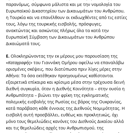
παρανόμως, σύμφωνα μάλιστα και με την νομολογία του
Ευρωπαϊκού Δικαστηρίου των Δικαιωμάτων του Ανθρώπου,
η Τουρκία και να επανέλθουν οι εκδιωχθέντες από τις εστίες
τους, λόγω της τουρκικής εισβολής, πρόσφυγες,
ανακτώντας και ασκώντας πλήρως όλα τα κατά την
Ευρωπαϊκή Σύμβαση των Δικαιωμάτων του Ανθρώπου
Δικαιώματά τους.
Ε.
Ολοκληρώνοντας την εκ μέρους μου παρουσίαση της
«
Καταγραφής»
του Γιαννάκη Ομήρου οφείλω να επαναλάβω
ορισμένες σκέψεις, που διατύπωσα πριν λίγες μέρες στην
Αθήνα: Τα όσα εκτέθηκαν προηγουμένως καθίστανται
εξαιρετικά επίκαιρα και κρίσιμα μέσα στην τρέχουσα δεινή
διεθνή συγκυρία, όταν η Διεθνής Κοινότητα – στην ουσία η
Ανθρωπότητα – βιώνει την φρίκη της εγκληματικής
πολεμικής εισβολής της Ρωσίας εις βάρος της Ουκρανίας,
κατά παράβαση κάθε έννοιας της Διεθνούς Νομιμότητας. Η
εισβολή αυτή προσβάλλει, ευθέως και προκλητικώς, όχι
μόνο τους θεμελιώδεις κανόνες του Διεθνούς Δικαίου αλλά
και τις θεμελιώδεις αρχές του Ανθρωπισμού, της