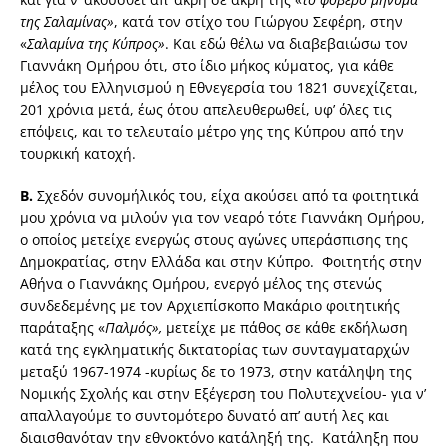
της Σαλαμίνας»
, κατά τον στίχο του Γιώργου Σεφέρη, στην
«
Σαλαμίνα της Κύπρος»
. Και εδώ θέλω να διαβεβαιώσω τον
Γιαννάκη Ομήρου ότι, στο ίδιο μήκος κύματος, για κάθε
μέλος του Ελληνισμού η Εθνεγερσία του 1821 συνεχίζεται,
201 χρόνια μετά, έως ότου απελευθερωθεί, υφ’ όλες τις
επόψεις, και το τελευταίο μέτρο γης της Κύπρου από την
τουρκική κατοχή.
Β.
Σχεδόν συνομήλικός του, είχα ακούσει από τα φοιτητικά
μου χρόνια να μιλούν για τον νεαρό τότε Γιαννάκη Ομήρου,
ο οποίος μετείχε ενεργώς στους αγώνες υπεράσπισης της
Δημοκρατίας, στην Ελλάδα και στην Κύπρο. Φοιτητής στην
Αθήνα ο Γιαννάκης Ομήρου, ενεργό μέλος της στενώς
συνδεδεμένης με τον Αρχιεπίσκοπο Μακάριο φοιτητικής
παράταξης «
Παλμός»,
μετείχε με πάθος σε κάθε εκδήλωση
κατά της εγκληματικής δικτατορίας των συνταγματαρχών
μεταξύ 1967-1974 -κυρίως δε το 1973, στην κατάληψη της
Νομικής Σχολής και στην Εξέγερση του Πολυτεχνείου- για ν’
απαλλαγούμε το συντομότερο δυνατό απ’ αυτή λες και
διαισθανόταν την εθνοκτόνο κατάληξή της. Κατάληξη που