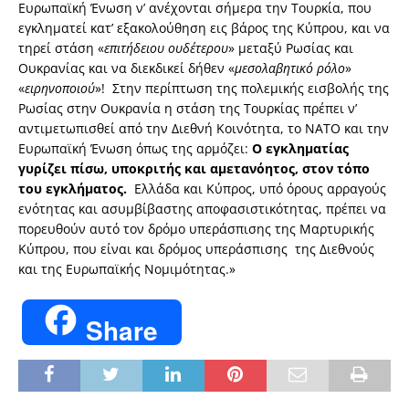
Ευρωπαϊκή Ένωση ν’ ανέχονται σήμερα την Τουρκία, που
εγκληματεί κατ’ εξακολούθηση εις βάρος της Κύπρου, και να
τηρεί στάση «
επιτήδειου ουδέτερου
» μεταξύ Ρωσίας και
Ουκρανίας και να διεκδικεί δήθεν «
μεσολαβητικό ρόλο
»
«
ειρηνοποιού
»! Στην περίπτωση της πολεμικής εισβολής της
Ρωσίας στην Ουκρανία η στάση της Τουρκίας πρέπει ν’
αντιμετωπισθεί από την Διεθνή Κοινότητα, το ΝΑΤΟ και την
Ευρωπαϊκή Ένωση όπως της αρμόζει:
Ο εγκληματίας
γυρίζει πίσω, υποκριτής και αμετανόητος, στον τόπο
του εγκλήματος
.
Ελλάδα και Κύπρος, υπό όρους αρραγούς
ενότητας και ασυμβίβαστης αποφασιστικότητας, πρέπει να
πορευθούν αυτό τον δρόμο υπεράσπισης της Μαρτυρικής
Κύπρου, που είναι και δρόμος υπεράσπισης της Διεθνούς
και της Ευρωπαϊκής Νομιμότητας.»
Share