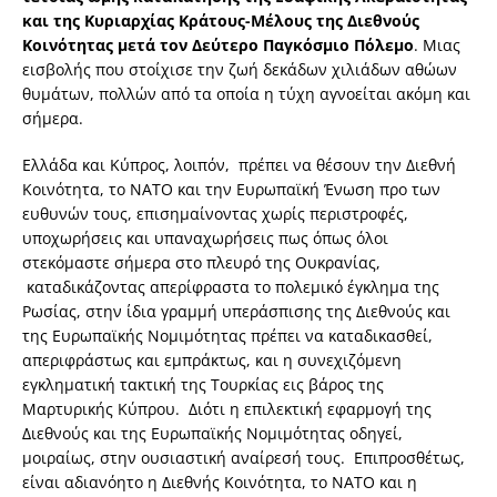
και της Κυριαρχίας Κράτους-Μέλους της Διεθνούς
Κοινότητας μετά τον Δεύτερο Παγκόσμιο Πόλεμο
. Μιας
εισβολής που στοίχισε την ζωή δεκάδων χιλιάδων αθώων
θυμάτων, πολλών από τα οποία η τύχη αγνοείται ακόμη και
σήμερα.
Ελλάδα και Κύπρος, λοιπόν, πρέπει να θέσουν την Διεθνή
Κοινότητα, το ΝΑΤΟ και την Ευρωπαϊκή Ένωση προ των
ευθυνών τους, επισημαίνοντας χωρίς περιστροφές,
υποχωρήσεις και υπαναχωρήσεις πως όπως όλοι
στεκόμαστε σήμερα στο πλευρό της Ουκρανίας,
καταδικάζοντας απερίφραστα το πολεμικό έγκλημα της
Ρωσίας, στην ίδια γραμμή υπεράσπισης της Διεθνούς και
της Ευρωπαϊκής Νομιμότητας πρέπει να καταδικασθεί,
απεριφράστως και εμπράκτως, και η συνεχιζόμενη
εγκληματική τακτική της Τουρκίας εις βάρος της
Μαρτυρικής Κύπρου. Διότι η επιλεκτική εφαρμογή της
Διεθνούς και της Ευρωπαϊκής Νομιμότητας οδηγεί,
μοιραίως, στην ουσιαστική αναίρεσή τους. Επιπροσθέτως,
είναι αδιανόητο η Διεθνής Κοινότητα, το ΝΑΤΟ και η