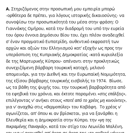
Α.
Στηριζόμενος στην προσωπική μου εμπειρία μπορώ
-ορθότερα δε πρέπει, για λόγους ιστορικής δικαιοσύνης- να
συνοψίσω την προσωπικότητά του μέσα στην φράση: Ο
Γιαννάκης Ομήρου, κατά την διαδρομή του υπό την ευρεία
του όρου έννοια Δημόσιου Βίου του, έχει πλέον αναδειχθεί
σ’ έναν πραγματικό Ευπατρίδη, αυθεντικό εκφραστή των
αρχών και αξιών του Ελληνισμού κατ’ εξοχήν ως προς την
υπεράσπιση της Κυπριακής Δημοκρατίας -κατά κυριολεξία
δε της Μαρτυρικής Κύπρου- απέναντι στην προκλητικώς
συνεχιζόμενη βάρβαρη τουρκική κατοχή, μελανό
απομεινάρι, για την Διεθνή και την Ευρωπαϊκή Νομιμότητα,
της εξίσου βάρβαρης τουρκικής εισβολής το 1974. Βίωσε,
ως τα βάθη της ψυχής του, την τουρκική βαρβαρότητα από
τα εφηβικά του χρόνια, και έκτοτε παραμένει «
στις επάλξεις»
,
επιλέγοντας ν’ ανήκει στους «
ποτέ από το χρέος μη κινούντες»
,
για ν’ αναχθώ στις «
Θερμοπύλες»
του Καβάφη. Το χρέος ν’
αγωνίζεται, απ’ όπου κι αν βρίσκεται, για να ξανάρθει η
Ελευθερία και η Δημοκρατία στην Κύπρο, την «
γη της
πικραμένης Παναγιάς»,
κατά τον στίχο του Λεωνίδα Μαλένη,
και για ν’ ακουσθεί απ’ άκρη σε άκρη της «
το φοβερό μήνυμα