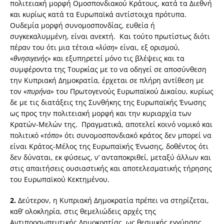
πολιτειακή μορφή Ομοσπονδιακού Κράτους, κατά τα Διεθνή
και κυρίως κατά τα Ευρωπαϊκά αντίστοιχα πρότυπα.
Ουδεμία μορφή συνομοσπονδίας, ευθεία ή
συγκεκαλυμμένη, είναι ανεκτή. Και τούτο πρωτίστως διότι
πέραν του ότι μια τέτοια «
λύση»
είναι, εξ ορισμού,
«
θνησιγενής»
και εξυπηρετεί μόνο τις βλέψεις και τα
συμφέροντα της Τουρκίας με το να οδηγεί σε αποσύνθεση
την Κυπριακή Δημοκρατία, έρχεται σε πλήρη αντίθεση με
τον «
πυρήνα»
του Πρωτογενούς Ευρωπαϊκού Δικαίου, κυρίως
δε με τις διατάξεις της Συνθήκης της Ευρωπαϊκής Ένωσης
ως προς την πολιτειακή μορφή και την κυριαρχία των
Κρατών-Μελών της. Πραγματικά, αποτελεί κοινό νομικό και
πολιτικό «
τόπο
» ότι συνομοσπονδιακό κράτος δεν μπορεί να
είναι Κράτος-Μέλος της Ευρωπαϊκής Ένωσης, δοθέντος ότι
δεν δύναται, εκ φύσεως, ν’ ανταποκριθεί, μεταξύ άλλων και
στις απαιτήσεις ουσιαστικής και αποτελεσματικής τήρησης
του Ευρωπαϊκού Κεκτημένου.
2.
Δεύτερον, η Κυπριακή Δημοκρατία πρέπει να στηρίζεται,
καθ’ ολοκληρία, στις θεμελιώδεις αρχές της
Αντιπροσωπευτικής Δημοκρατίας, ως θεσμικής εγγύησης