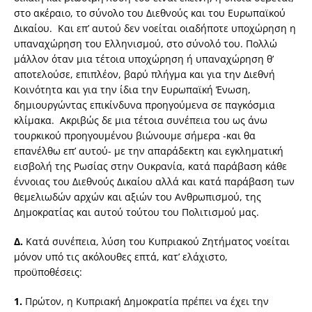
στο ακέραιο, το σύνολο του Διεθνούς και του Ευρωπαϊκού
Δικαίου. Και επ’ αυτού δεν νοείται οιαδήποτε υποχώρηση η
υπαναχώρηση του Ελληνισμού, στο σύνολό του. Πολλώ
μάλλον όταν μια τέτοια υποχώρηση ή υπαναχώρηση θ’
αποτελούσε, επιπλέον, βαρύ πλήγμα και για την Διεθνή
Κοινότητα και για την ίδια την Ευρωπαϊκή Ένωση,
δημιουργώντας επικίνδυνα προηγούμενα σε παγκόσμια
κλίμακα. Ακριβώς δε μια τέτοια συνέπεια του ως άνω
τουρκικού προηγουμένου βιώνουμε σήμερα -και θα
επανέλθω επ’ αυτού- με την απαράδεκτη και εγκληματική
εισβολή της Ρωσίας στην Ουκρανία, κατά παράβαση κάθε
έννοιας του Διεθνούς Δικαίου αλλά και κατά παράβαση των
θεμελιωδών αρχών και αξιών του Ανθρωπισμού, της
Δημοκρατίας και αυτού τούτου του Πολιτισμού μας.
Δ.
Κατά συνέπεια, λύση του Κυπριακού Ζητήματος νοείται
μόνον υπό τις ακόλουθες επτά, κατ’ ελάχιστο,
προϋποθέσεις:
1.
Πρώτον, η Κυπριακή Δημοκρατία πρέπει να έχει την