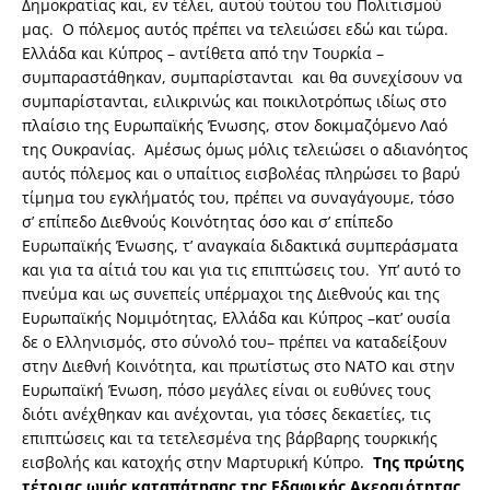
Δημοκρατίας και, εν τέλει, αυτού τούτου του Πολιτισμού
μας. Ο πόλεμος αυτός πρέπει να τελειώσει εδώ και τώρα.
Ελλάδα και Κύπρος – αντίθετα από την Τουρκία –
συμπαραστάθηκαν, συμπαρίστανται και θα συνεχίσουν να
συμπαρίστανται, ειλικρινώς και ποικιλοτρόπως ιδίως στο
πλαίσιο της Ευρωπαϊκής Ένωσης, στον δοκιμαζόμενο Λαό
της Ουκρανίας. Αμέσως όμως μόλις τελειώσει ο αδιανόητος
αυτός πόλεμος και ο υπαίτιος εισβολέας πληρώσει το βαρύ
τίμημα του εγκλήματός του, πρέπει να συναγάγουμε, τόσο
σ’ επίπεδο Διεθνούς Κοινότητας όσο και σ’ επίπεδο
Ευρωπαϊκής Ένωσης, τ’ αναγκαία διδακτικά συμπεράσματα
και για τα αίτιά του και για τις επιπτώσεις του. Υπ’ αυτό το
πνεύμα και ως συνεπείς υπέρμαχοι της Διεθνούς και της
Ευρωπαϊκής Νομιμότητας, Ελλάδα και Κύπρος –κατ’ ουσία
δε ο Ελληνισμός, στο σύνολό του– πρέπει να καταδείξουν
στην Διεθνή Κοινότητα, και πρωτίστως στο ΝΑΤΟ και στην
Ευρωπαϊκή Ένωση, πόσο μεγάλες είναι οι ευθύνες τους
διότι ανέχθηκαν και ανέχονται, για τόσες δεκαετίες, τις
επιπτώσεις και τα τετελεσμένα της βάρβαρης τουρκικής
εισβολής και κατοχής στην Μαρτυρική Κύπρο.
Της πρώτης
τέτοιας ωμής καταπάτησης της Εδαφικής Ακεραιότητας