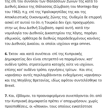
της επί του συνόλου των Θαλάσσιων Ζωνών της κατά το
Διεθνές Δίκαιο της Θάλασσας (Σύμβαση του Montego Bay
του 1982), π.χ. επί της Υφαλοκρηπίδας της και της
Αποκλειστικής Οικονομικής Ζώνης της. Ουδεμία δε επιρροή
ασκεί επ’ αυτού το ότι η Τουρκία δεν έχει προσχωρήσει
στην ως άνω Διεθνή Σύμβαση, αφού αυτή, κατά την
νομολογία του Διεθνούς Δικαστηρίου της Χάγης, παράγει
εθιμικούς, ορθότερα δε διεθνώς παραδεδεγμένους κανόνες
του Διεθνούς Δικαίου, οι οποίοι ισχύουν erga omnes.
6.
Έκτον -και κατά συνέπεια- επί της Κυπριακής
Δημοκρατίας δεν είναι επιτρεπτό να παραμένουν, κατ’
ουδένα τρόπο, στρατεύματα κατοχής ούτε να ισχύουν,
επίσης κατ’ ουδένα τρόπο, εγγυήσεις τρίτων. Και στις
«
εγγυήσεις»
αυτές περιλαμβάνονται ενδεχόμενες «
εγγυήσεις»
και της Μεγάλης Βρετανίας, ιδίως αφότου συντελέσθηκε το
Brexit.
7.
Και, έβδομον, τα προαναφερόμενα συνεπάγονται ότι από
την Κυπριακή Δημοκρατία πρέπει ν’ αποχωρήσουν, χωρίς
προϋποθέσεις, οι «
έποικοι»,
τους οποίους εγκατέστησε