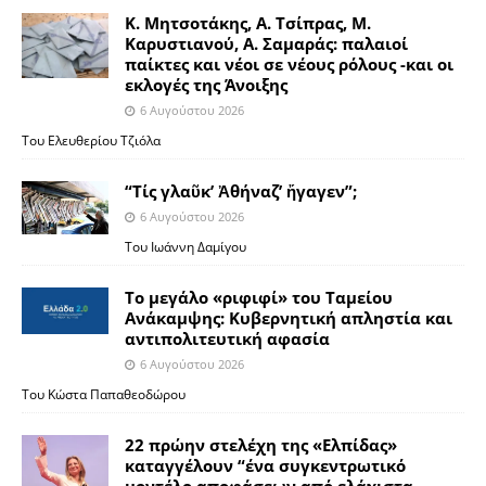
Κ. Μητσοτάκης, Α. Τσίπρας, Μ.
Καρυστιανού, Α. Σαμαράς: παλαιοί
παίκτες και νέοι σε νέους ρόλους -και οι
εκλογές της Άνοιξης
6 Αυγούστου 2026
Του Ελευθερίου Τζιόλα
“Τίς γλαῦκ’ Ἀθήναζ’ ἤγαγεν”;
6 Αυγούστου 2026
Του Ιωάννη Δαμίγου
Το μεγάλο «ριφιφί» του Ταμείου
Ανάκαμψης: Κυβερνητική απληστία και
αντιπολιτευτική αφασία
6 Αυγούστου 2026
Του Κώστα Παπαθεοδώρου
22 πρώην στελέχη της «Ελπίδας»
καταγγέλουν “ένα συγκεντρωτικό
μοντέλο αποφάσεων από ελάχιστα